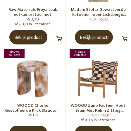
Raw Materials Freya teak
Madam Stoltz Gewatteerde
eetkamerstoel met
katoenen loper Lichtbeige,
790,00
76,50
65,02
armleuning - Zwart (set of 2)
gebroken wit, grijs, groen
of 263,33 in 3 termijnen
Bekijk product
Bekijk product
nieuwe
nieuwe
collectie
collectie
WOOOD Charlie
WOOOD Zano Fauteuil Hout
Gestoffeerde Kruk Structuur
Bruin Met Kelim Zitting
119,00
399,00
339,15
Stof Karamelbruin [Fsc]
Naturel
of 113,05 in 3 termijnen