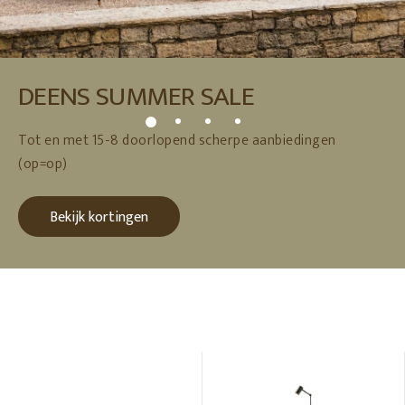
DEENS SUMMER SALE
Tot en met 15-8 doorlopend scherpe aanbiedingen
(op=op)
Bekijk kortingen