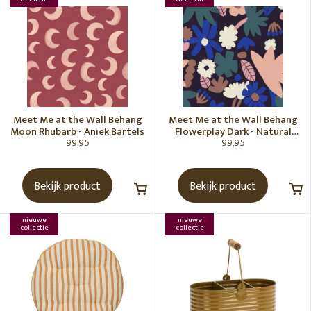
Meet Me at the Wall Behang
Meet Me at the Wall Behang
Moon Rhubarb - Aniek Bartels
Flowerplay Dark - Natural
99,95
99,95
Noord
Bekijk product
Bekijk product
nieuwe
nieuwe
collectie
collectie