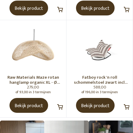
Bekijk product
Bekijk product
Raw Materials Maze rotan
Fatboy rock 'n roll
hanglamp organic XL - Ø
schommelstoel zwart incl.
279,00
588,00
75x31 cm
original Outdoor zitzak
Stripe Cacao
of 93,00 in 3 termijnen
of 196,00 in 3 termijnen
Bekijk product
Bekijk product