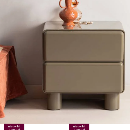
nieuw bij
nieuw bij
deens.nl
deens.nl