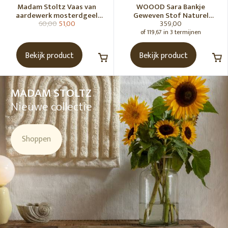
Madam Stoltz Vaas van
WOOOD Sara Bankje
aardewerk mosterdgeel
Geweven Stof Naturel
60,00
51,00
359,00
naturel
Melange [Fsc]
of 119,67 in 3 termijnen
Bekijk product
Bekijk product
MADAM STOLTZ
Nieuwe collectie
Shoppen