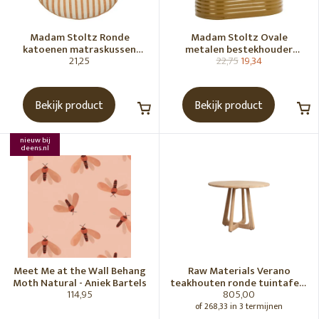
Madam Stoltz Ronde
Madam Stoltz Ovale
katoenen matraskussen
metalen bestekhouder
21,25
22,75
19,34
Gebroken wit, donkere
Tapenade
honingkleur
Bekijk product
Bekijk product
nieuw bij
deens.nl
Meet Me at the Wall Behang
Raw Materials Verano
Moth Natural - Aniek Bartels
teakhouten ronde tuintafel -
114,95
805,00
Ø100 cm
of 268,33 in 3 termijnen