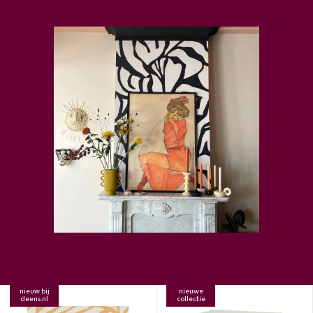
nieuw bij
nieuwe
deens.nl
collectie