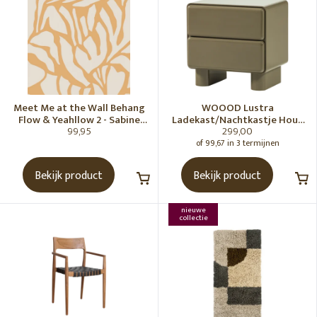
Meet Me at the Wall Behang
WOOOD Lustra
Flow & Yeahllow 2 - Sabine
Ladekast/Nachtkastje Hout
99,95
299,00
van Vessem
Hoogglans Groen [Fsc]
of 99,67 in 3 termijnen
Bekijk product
Bekijk product
nieuwe
collectie