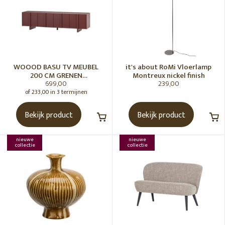
WOOOD BASU TV MEUBEL
it's about RoMi Vloerlamp
200 CM GRENEN
Montreux nickel finish
699,00
239,00
BORDEAUXROOD [fsc]
of 233,00 in 3 termijnen
Bekijk product
Bekijk product
nieuwe
nieuwe
collectie
collectie