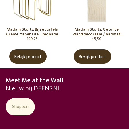
Madam Stoltz Bijzettafels
Madam Stoltz Getufte
Crème, tapenade, limonade
wanddecoratie / badmat
199,75
45,50
Vanille
Bekijk product
Bekijk product
Meet Me at the Wall
Nieuw bij DEENS.NL
Shoppen