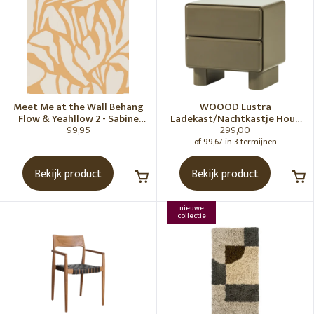
Meet Me at the Wall Behang
WOOOD Lustra
Flow & Yeahllow 2 - Sabine
Ladekast/Nachtkastje Hout
99,95
299,00
van Vessem
Hoogglans Groen [Fsc]
of 99,67 in 3 termijnen
Bekijk product
Bekijk product
nieuwe
collectie