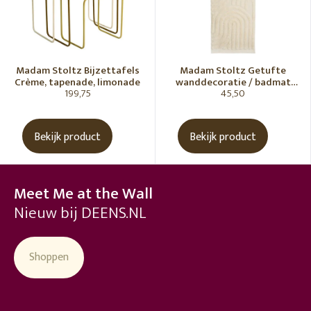
Madam Stoltz Bijzettafels
Madam Stoltz Getufte
Crème, tapenade, limonade
wanddecoratie / badmat
199,75
45,50
Vanille
Bekijk product
Bekijk product
Meet Me at the Wall
Nieuw bij DEENS.NL
Shoppen