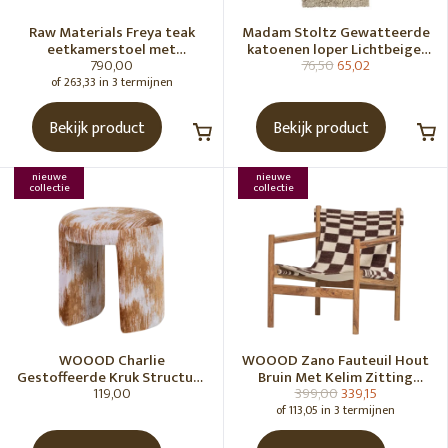
Raw Materials Freya teak
Madam Stoltz Gewatteerde
eetkamerstoel met
katoenen loper Lichtbeige,
790,00
76,50
65,02
armleuning - Zwart (set of 2)
gebroken wit, grijs, groen
of 263,33 in 3 termijnen
Bekijk product
Bekijk product
nieuwe
nieuwe
collectie
collectie
WOOOD Charlie
WOOOD Zano Fauteuil Hout
Gestoffeerde Kruk Structuur
Bruin Met Kelim Zitting
119,00
399,00
339,15
Stof Karamelbruin [Fsc]
Naturel
of 113,05 in 3 termijnen