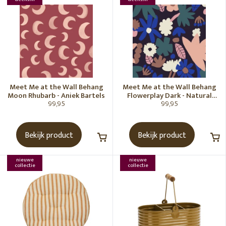
Meet Me at the Wall Behang
Meet Me at the Wall Behang
Moon Rhubarb - Aniek Bartels
Flowerplay Dark - Natural
99,95
99,95
Noord
Bekijk product
Bekijk product
nieuwe
nieuwe
collectie
collectie