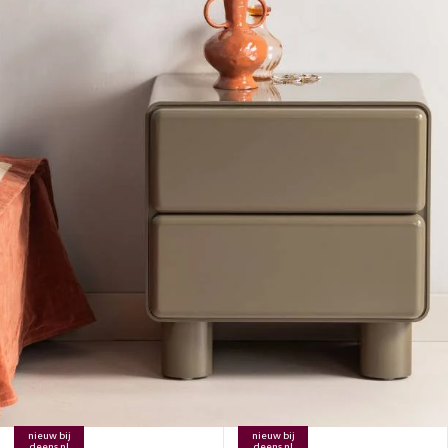
nieuw bij
nieuw bij
deens.nl
deens.nl