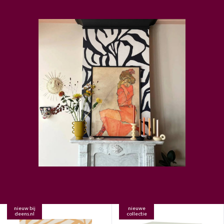
nieuw bij
nieuwe
deens.nl
collectie