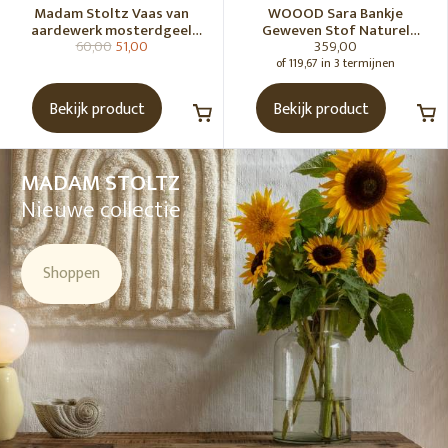
Madam Stoltz Vaas van
WOOOD Sara Bankje
aardewerk mosterdgeel
Geweven Stof Naturel
60,00
51,00
359,00
naturel
Melange [Fsc]
of 119,67 in 3 termijnen
Bekijk product
Bekijk product
MADAM STOLTZ
Nieuwe collectie
Shoppen