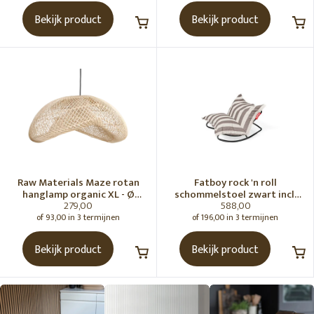
Bekijk product
Bekijk product
Raw Materials Maze rotan
Fatboy rock 'n roll
hanglamp organic XL - Ø
schommelstoel zwart incl.
279,00
588,00
75x31 cm
original Outdoor zitzak
Stripe Cacao
of 93,00 in 3 termijnen
of 196,00 in 3 termijnen
Bekijk product
Bekijk product