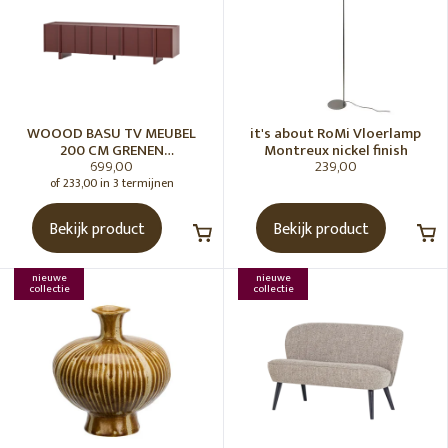
WOOOD BASU TV MEUBEL
it's about RoMi Vloerlamp
200 CM GRENEN
Montreux nickel finish
699,00
239,00
BORDEAUXROOD [fsc]
of 233,00 in 3 termijnen
Bekijk product
Bekijk product
nieuwe
nieuwe
collectie
collectie