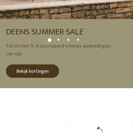
DEENS SUMMER SALE
Tot en met 15-8 doorlopend scherpe aanbiedingen
(op=op)
Bekijk kortingen