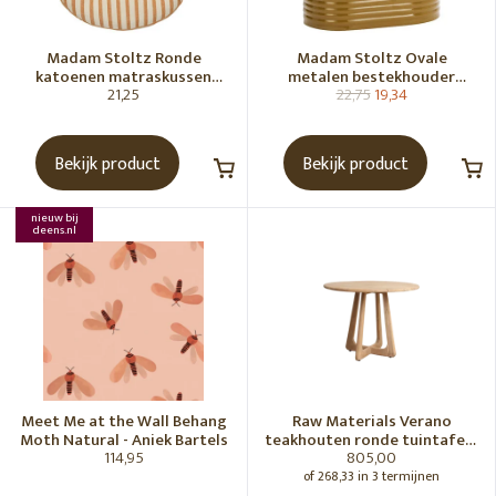
Madam Stoltz Ronde
Madam Stoltz Ovale
katoenen matraskussen
metalen bestekhouder
21,25
22,75
19,34
Gebroken wit, donkere
Tapenade
honingkleur
Bekijk product
Bekijk product
nieuw bij
deens.nl
Meet Me at the Wall Behang
Raw Materials Verano
Moth Natural - Aniek Bartels
teakhouten ronde tuintafel -
114,95
805,00
Ø100 cm
of 268,33 in 3 termijnen