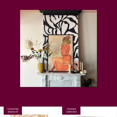
nieuw bij
nieuwe
deens.nl
collectie