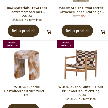
Raw Materials Freya teak
Madam Stoltz Gewatteerde
eetkamerstoel met
katoenen loper Lichtbeige,
790,00
76,50
65,02
armleuning - Zwart (set of 2)
gebroken wit, grijs, groen
of 263,33 in 3 termijnen
Bekijk product
Bekijk product
nieuwe
nieuwe
collectie
collectie
WOOOD Charlie
WOOOD Zano Fauteuil Hout
Gestoffeerde Kruk Structuur
Bruin Met Kelim Zitting
119,00
399,00
Stof Karamelbruin [Fsc]
Naturel
of 133,00 in 3 termijnen