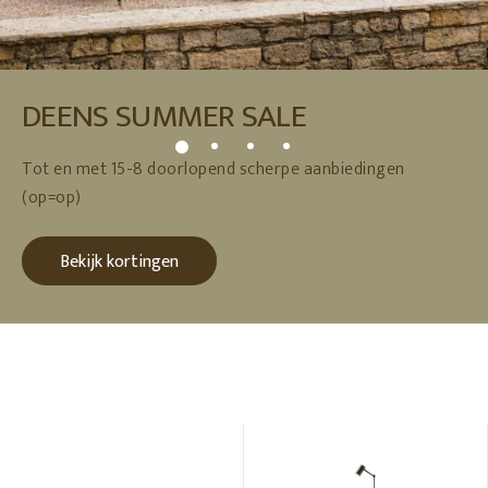
DEENS SUMMER SALE
Tot en met 15-8 doorlopend scherpe aanbiedingen
(op=op)
Bekijk kortingen