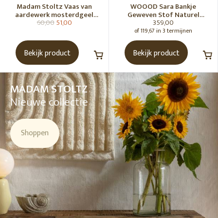
Madam Stoltz Vaas van
WOOOD Sara Bankje
aardewerk mosterdgeel
Geweven Stof Naturel
60,00
51,00
359,00
naturel
Melange [Fsc]
of 119,67 in 3 termijnen
Bekijk product
Bekijk product
MADAM STOLTZ
Nieuwe collectie
Shoppen