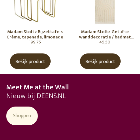
Madam Stoltz Bijzettafels
Madam Stoltz Getufte
Crème, tapenade, limonade
wanddecoratie / badmat
199,75
45,50
Vanille
Bekijk product
Bekijk product
Meet Me at the Wall
Nieuw bij DEENS.NL
Shoppen