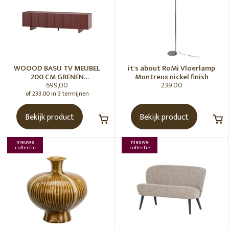
WOOOD BASU TV MEUBEL
it's about RoMi Vloerlamp
200 CM GRENEN
Montreux nickel finish
699,00
239,00
BORDEAUXROOD [fsc]
of 233,00 in 3 termijnen
Bekijk product
Bekijk product
nieuwe
nieuwe
collectie
collectie