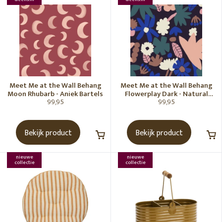
Meet Me at the Wall Behang
Meet Me at the Wall Behang
Moon Rhubarb - Aniek Bartels
Flowerplay Dark - Natural
99,95
99,95
Noord
Bekijk product
Bekijk product
nieuwe
nieuwe
collectie
collectie