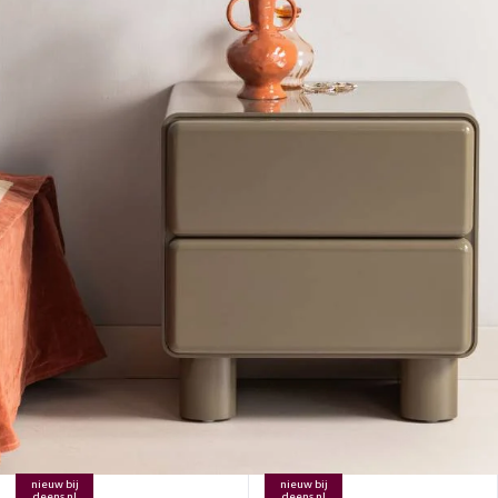
nieuw bij
nieuw bij
deens.nl
deens.nl