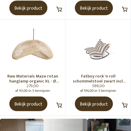
Bekijk product
Bekijk product
Raw Materials Maze rotan
Fatboy rock 'n roll
hanglamp organic XL - Ø
schommelstoel zwart incl.
279,00
588,00
75x31 cm
original Outdoor zitzak
Stripe Cacao
of 93,00 in 3 termijnen
of 196,00 in 3 termijnen
Bekijk product
Bekijk product