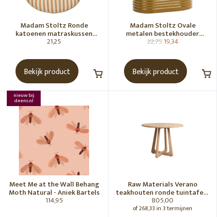
Madam Stoltz Ronde
Madam Stoltz Ovale
katoenen matraskussen
metalen bestekhouder
21,25
22,75
19,34
Gebroken wit, donkere
Tapenade
honingkleur
Bekijk product
Bekijk product
nieuw bij
deens.nl
Meet Me at the Wall Behang
Raw Materials Verano
Moth Natural - Aniek Bartels
teakhouten ronde tuintafel -
114,95
805,00
Ø100 cm
of 268,33 in 3 termijnen