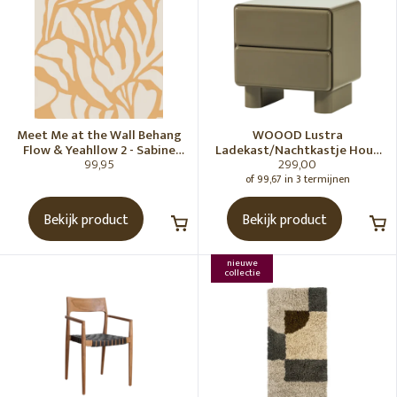
Meet Me at the Wall Behang
WOOOD Lustra
Flow & Yeahllow 2 - Sabine
Ladekast/Nachtkastje Hout
99,95
299,00
van Vessem
Hoogglans Groen [Fsc]
of 99,67 in 3 termijnen
Bekijk product
Bekijk product
nieuwe
collectie