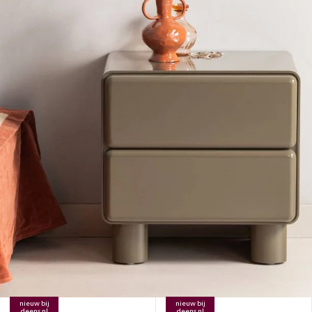
nieuw bij
nieuw bij
deens.nl
deens.nl