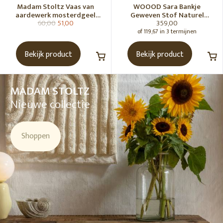
Madam Stoltz Vaas van
WOOOD Sara Bankje
aardewerk mosterdgeel
Geweven Stof Naturel
60,00
51,00
359,00
naturel
Melange [Fsc]
of 119,67 in 3 termijnen
Bekijk product
Bekijk product
MADAM STOLTZ
Nieuwe collectie
Shoppen