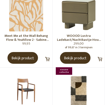
Meet Me at the Wall Behang
WOOOD Lustra
Flow & Yeahllow 2 - Sabine
Ladekast/Nachtkastje Hout
99,95
299,00
van Vessem
Hoogglans Groen [Fsc]
of 99,67 in 3 termijnen
Bekijk product
Bekijk product
nieuwe
collectie