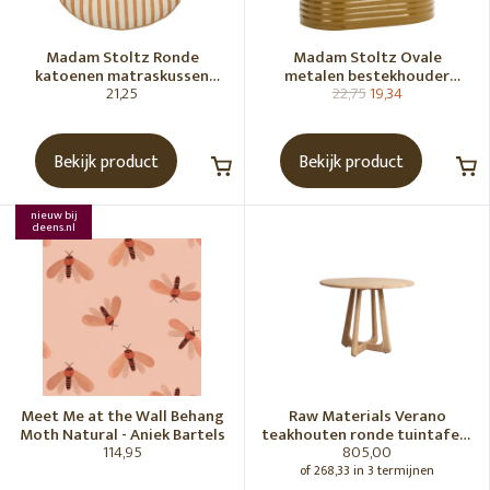
Madam Stoltz Ronde
Madam Stoltz Ovale
katoenen matraskussen
metalen bestekhouder
21,25
22,75
19,34
Gebroken wit, donkere
Tapenade
honingkleur
Bekijk product
Bekijk product
nieuw bij
deens.nl
Meet Me at the Wall Behang
Raw Materials Verano
Moth Natural - Aniek Bartels
teakhouten ronde tuintafel -
114,95
805,00
Ø100 cm
of 268,33 in 3 termijnen