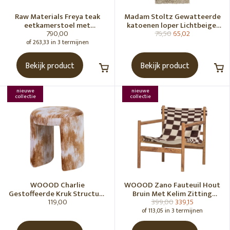
Raw Materials Freya teak
Madam Stoltz Gewatteerde
eetkamerstoel met
katoenen loper Lichtbeige,
790,00
76,50
65,02
armleuning - Zwart (set of 2)
gebroken wit, grijs, groen
of 263,33 in 3 termijnen
Bekijk product
Bekijk product
nieuwe
nieuwe
collectie
collectie
WOOOD Charlie
WOOOD Zano Fauteuil Hout
Gestoffeerde Kruk Structuur
Bruin Met Kelim Zitting
119,00
399,00
339,15
Stof Karamelbruin [Fsc]
Naturel
of 113,05 in 3 termijnen