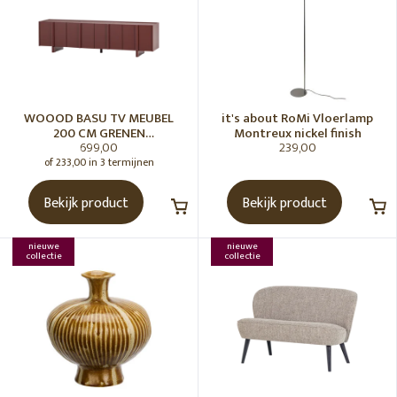
WOOOD BASU TV MEUBEL
it's about RoMi Vloerlamp
200 CM GRENEN
Montreux nickel finish
699,00
239,00
BORDEAUXROOD [fsc]
of 233,00 in 3 termijnen
Bekijk product
Bekijk product
nieuwe
nieuwe
collectie
collectie