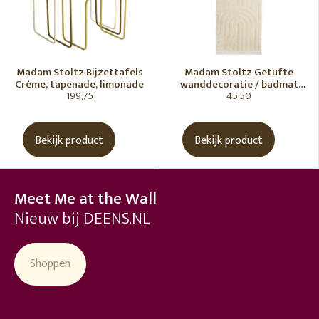
Madam Stoltz Bijzettafels
Madam Stoltz Getufte
Crème, tapenade, limonade
wanddecoratie / badmat
199,75
45,50
Vanille
Bekijk product
Bekijk product
Meet Me at the Wall
Nieuw bij DEENS.NL
Shoppen