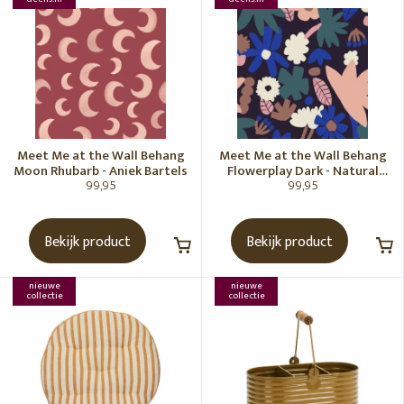
Meet Me at the Wall Behang
Meet Me at the Wall Behang
Moon Rhubarb - Aniek Bartels
Flowerplay Dark - Natural
99,95
99,95
Noord
Bekijk product
Bekijk product
nieuwe
nieuwe
collectie
collectie