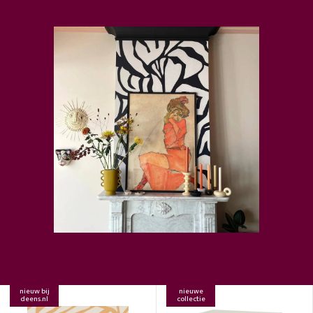
nieuw bij
nieuwe
deens.nl
collectie