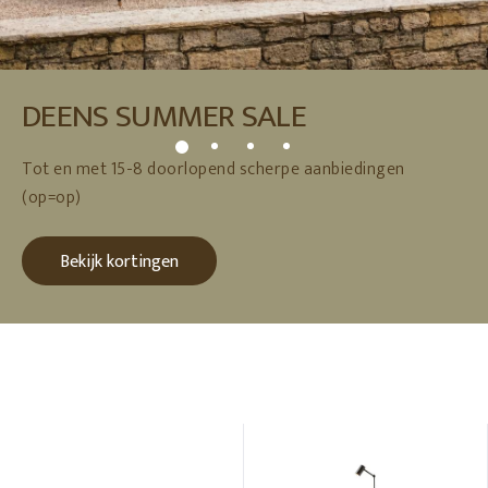
DEENS SUMMER SALE
Tot en met 15-8 doorlopend scherpe aanbiedingen
(op=op)
Bekijk kortingen