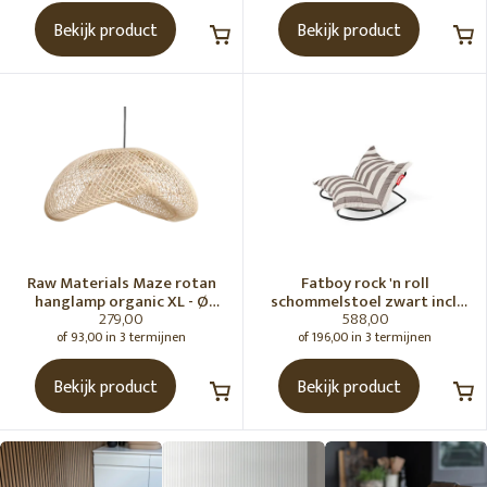
Bekijk product
Bekijk product
Raw Materials Maze rotan
Fatboy rock 'n roll
hanglamp organic XL - Ø
schommelstoel zwart incl.
279,00
588,00
75x31 cm
original Outdoor zitzak
Stripe Cacao
of 93,00 in 3 termijnen
of 196,00 in 3 termijnen
Bekijk product
Bekijk product