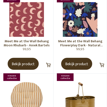
Meet Me at the Wall Behang
Meet Me at the Wall Behang
Moon Rhubarb - Aniek Bartels
Flowerplay Dark - Natural
99,95
99,95
Noord
Bekijk product
Bekijk product
nieuwe
nieuwe
collectie
collectie