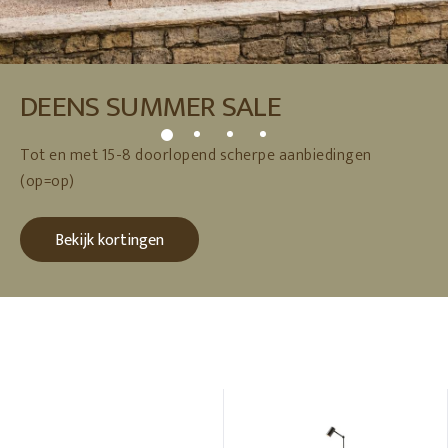
DEENS SUMMER SALE
Tot en met 15-8 doorlopend scherpe aanbiedingen
(op=op)
Bekijk kortingen