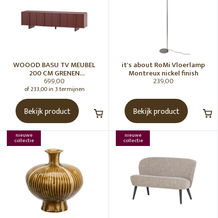
WOOOD BASU TV MEUBEL
it's about RoMi Vloerlamp
200 CM GRENEN
Montreux nickel finish
699,00
239,00
BORDEAUXROOD [fsc]
of 233,00 in 3 termijnen
Bekijk product
Bekijk product
nieuwe
nieuwe
collectie
collectie