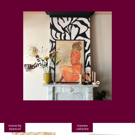
nieuw bij
nieuwe
deens.nl
collectie