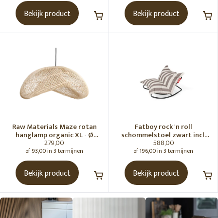
Bekijk product
Bekijk product
Raw Materials Maze rotan
Fatboy rock 'n roll
hanglamp organic XL - Ø
schommelstoel zwart incl.
279,00
588,00
75x31 cm
original Outdoor zitzak
Stripe Cacao
of 93,00 in 3 termijnen
of 196,00 in 3 termijnen
Bekijk product
Bekijk product