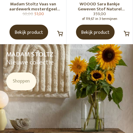
Madam Stoltz Vaas van
WOOOD Sara Bankje
aardewerk mosterdgeel
Geweven Stof Naturel
60,00
51,00
359,00
naturel
Melange [Fsc]
of 119,67 in 3 termijnen
Bekijk product
Bekijk product
MADAM STOLTZ
Nieuwe collectie
Shoppen