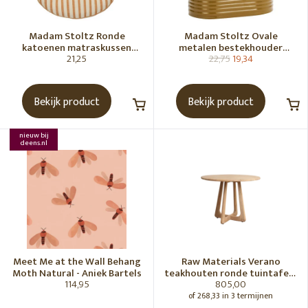
Madam Stoltz Ronde
Madam Stoltz Ovale
katoenen matraskussen
metalen bestekhouder
21,25
22,75
19,34
Gebroken wit, donkere
Tapenade
honingkleur
Bekijk product
Bekijk product
nieuw bij
deens.nl
Meet Me at the Wall Behang
Raw Materials Verano
Moth Natural - Aniek Bartels
teakhouten ronde tuintafel -
114,95
805,00
Ø100 cm
of 268,33 in 3 termijnen