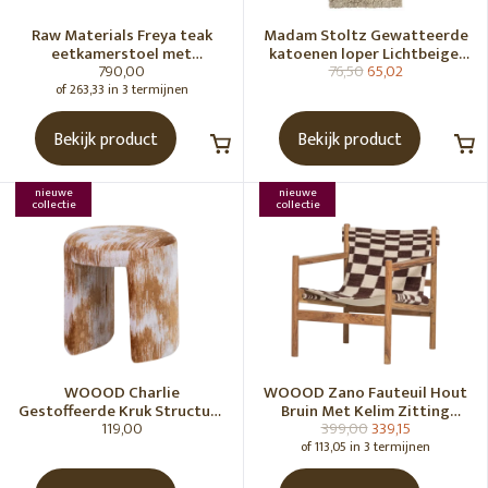
Raw Materials Freya teak
Madam Stoltz Gewatteerde
eetkamerstoel met
katoenen loper Lichtbeige,
790,00
76,50
65,02
armleuning - Zwart (set of 2)
gebroken wit, grijs, groen
of 263,33 in 3 termijnen
Bekijk product
Bekijk product
nieuwe
nieuwe
collectie
collectie
WOOOD Charlie
WOOOD Zano Fauteuil Hout
Gestoffeerde Kruk Structuur
Bruin Met Kelim Zitting
119,00
399,00
339,15
Stof Karamelbruin [Fsc]
Naturel
of 113,05 in 3 termijnen