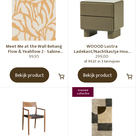
Meet Me at the Wall Behang
WOOOD Lustra
Flow & Yeahllow 2 - Sabine
Ladekast/Nachtkastje Hout
99,95
299,00
van Vessem
Hoogglans Groen [Fsc]
of 99,67 in 3 termijnen
Bekijk product
Bekijk product
nieuwe
collectie