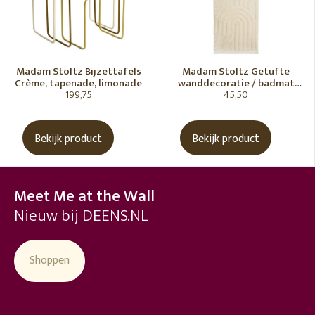
Madam Stoltz Bijzettafels
Madam Stoltz Getufte
Crème, tapenade, limonade
wanddecoratie / badmat
199,75
45,50
Vanille
Bekijk product
Bekijk product
Meet Me at the Wall
Nieuw bij DEENS.NL
Shoppen