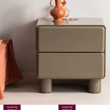
nieuw bij
nieuw bij
deens.nl
deens.nl