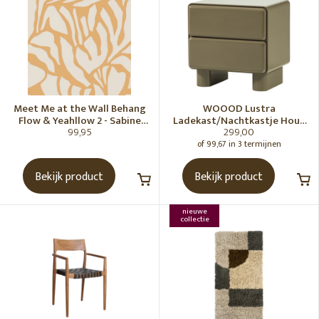
Meet Me at the Wall Behang
WOOOD Lustra
Flow & Yeahllow 2 - Sabine
Ladekast/Nachtkastje Hout
99,95
299,00
van Vessem
Hoogglans Groen [Fsc]
of 99,67 in 3 termijnen
Bekijk product
Bekijk product
nieuwe
collectie