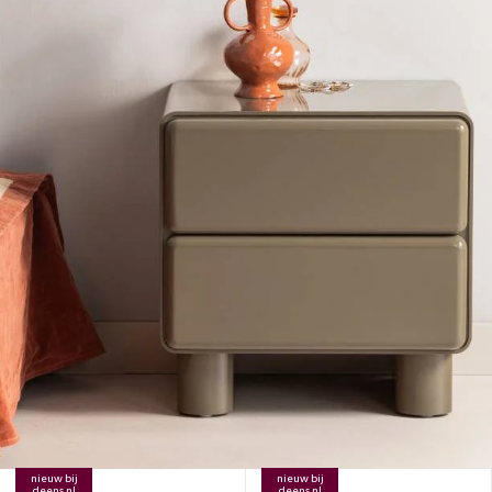
nieuw bij
nieuw bij
deens.nl
deens.nl