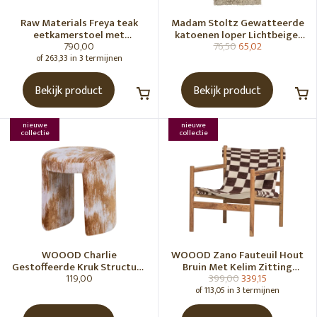
Raw Materials Freya teak
Madam Stoltz Gewatteerde
eetkamerstoel met
katoenen loper Lichtbeige,
790,00
76,50
65,02
armleuning - Zwart (set of 2)
gebroken wit, grijs, groen
of 263,33 in 3 termijnen
Bekijk product
Bekijk product
nieuwe
nieuwe
collectie
collectie
WOOOD Charlie
WOOOD Zano Fauteuil Hout
Gestoffeerde Kruk Structuur
Bruin Met Kelim Zitting
119,00
399,00
339,15
Stof Karamelbruin [Fsc]
Naturel
of 113,05 in 3 termijnen