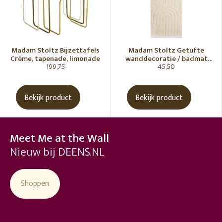
Madam Stoltz Bijzettafels
Madam Stoltz Getufte
Crème, tapenade, limonade
wanddecoratie / badmat
199,75
45,50
Vanille
Bekijk product
Bekijk product
Meet Me at the Wall
Nieuw bij DEENS.NL
Shoppen