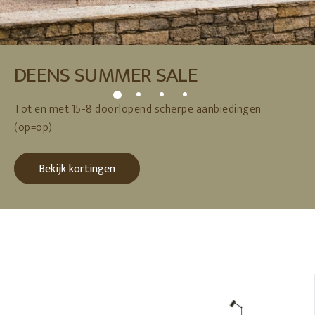
DEENS SUMMER SALE
Tot en met 15-8 doorlopend scherpe aanbiedingen
(op=op)
Bekijk kortingen