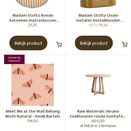
Madam Stoltz Ronde
Madam Stoltz Ovale
katoenen matraskussen
metalen bestekhouder
21,25
22,75
19,34
Gebroken wit, donkere
Tapenade
honingkleur
Bekijk product
Bekijk product
nieuw bij
deens.nl
Meet Me at the Wall Behang
Raw Materials Verano
Moth Natural - Aniek Bartels
teakhouten ronde tuintafel -
114,95
805,00
Ø100 cm
of 268,33 in 3 termijnen