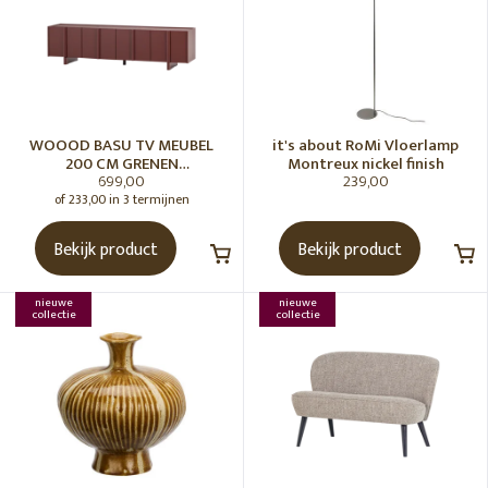
WOOOD BASU TV MEUBEL
it's about RoMi Vloerlamp
200 CM GRENEN
Montreux nickel finish
699,00
239,00
BORDEAUXROOD [fsc]
of 233,00 in 3 termijnen
Bekijk product
Bekijk product
nieuwe
nieuwe
collectie
collectie