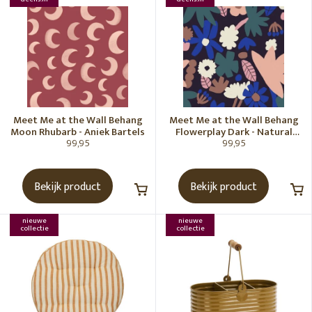
Meet Me at the Wall Behang
Meet Me at the Wall Behang
Moon Rhubarb - Aniek Bartels
Flowerplay Dark - Natural
99,95
99,95
Noord
Bekijk product
Bekijk product
nieuwe
nieuwe
collectie
collectie