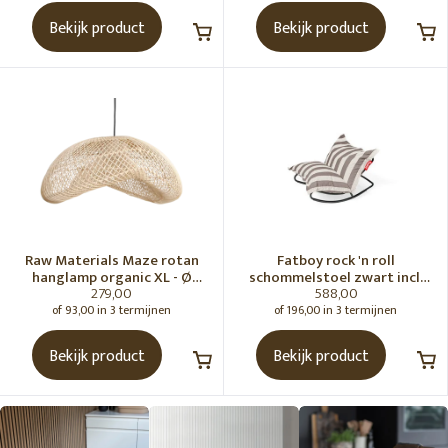
Bekijk product
Bekijk product
Raw Materials Maze rotan
Fatboy rock 'n roll
hanglamp organic XL - Ø
schommelstoel zwart incl.
279,00
588,00
75x31 cm
original Outdoor zitzak
Stripe Cacao
of 93,00 in 3 termijnen
of 196,00 in 3 termijnen
Bekijk product
Bekijk product