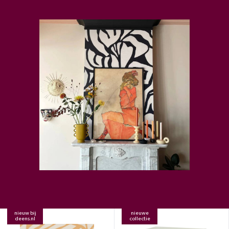
nieuw bij
nieuwe
deens.nl
collectie