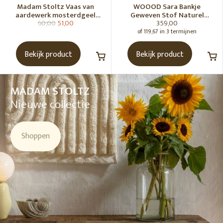
Madam Stoltz Vaas van
WOOOD Sara Bankje
aardewerk mosterdgeel
Geweven Stof Naturel
60,00
51,00
359,00
naturel
Melange [Fsc]
of 119,67 in 3 termijnen
Bekijk product
Bekijk product
MADAM STOLTZ
Nieuwe collectie
Shoppen