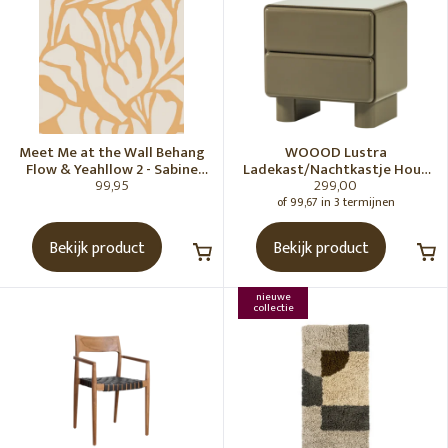
Meet Me at the Wall Behang
WOOOD Lustra
Flow & Yeahllow 2 - Sabine
Ladekast/Nachtkastje Hout
99,95
299,00
van Vessem
Hoogglans Groen [Fsc]
of 99,67 in 3 termijnen
Bekijk product
Bekijk product
nieuwe
collectie