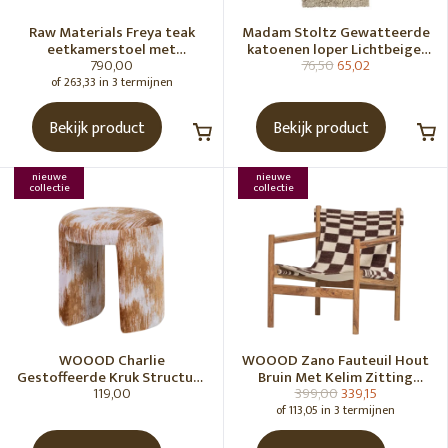
Raw Materials Freya teak
Madam Stoltz Gewatteerde
eetkamerstoel met
katoenen loper Lichtbeige,
790,00
76,50
65,02
armleuning - Zwart (set of 2)
gebroken wit, grijs, groen
of 263,33 in 3 termijnen
Bekijk product
Bekijk product
nieuwe
nieuwe
collectie
collectie
WOOOD Charlie
WOOOD Zano Fauteuil Hout
Gestoffeerde Kruk Structuur
Bruin Met Kelim Zitting
119,00
399,00
339,15
Stof Karamelbruin [Fsc]
Naturel
of 113,05 in 3 termijnen