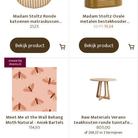
Madam Stoltz Ronde
Madam Stoltz Ovale
katoenen matraskussen
metalen bestekhouder
21,25
22,75
19,34
Gebroken wit, donkere
Tapenade
honingkleur
Bekijk product
Bekijk product
nieuw bij
deens.nl
Meet Me at the Wall Behang
Raw Materials Verano
Moth Natural - Aniek Bartels
teakhouten ronde tuintafel -
114,95
805,00
Ø100 cm
of 268,33 in 3 termijnen