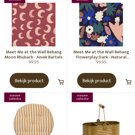
Meet Me at the Wall Behang
Meet Me at the Wall Behang
Moon Rhubarb - Aniek Bartels
Flowerplay Dark - Natural
99,95
99,95
Noord
Bekijk product
Bekijk product
nieuwe
nieuwe
collectie
collectie