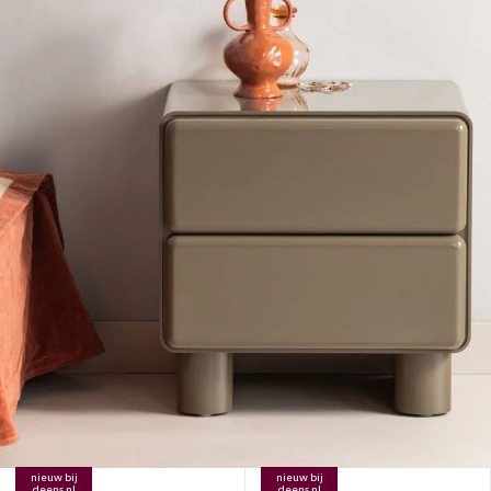
nieuw bij
nieuw bij
deens.nl
deens.nl