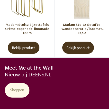
Madam Stoltz Bijzettafels
Madam Stoltz Getufte
Crème, tapenade, limonade
wanddecoratie / badmat
199,75
45,50
Vanille
Bekijk product
Bekijk product
Meet Me at the Wall
Nieuw bij DEENS.NL
Shoppen