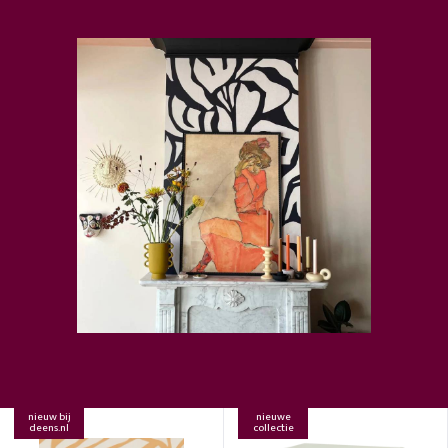
nieuw bij
nieuwe
deens.nl
collectie