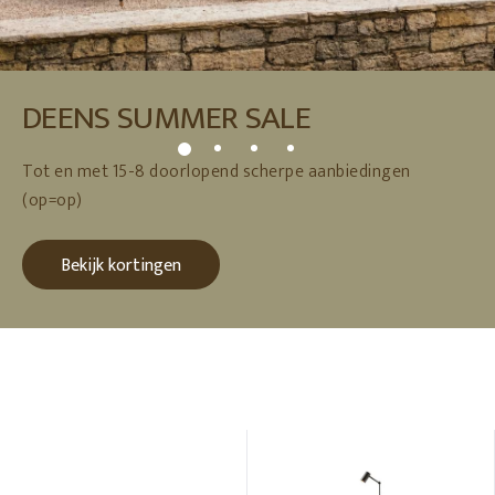
DEENS SUMMER SALE
Tot en met 15-8 doorlopend scherpe aanbiedingen
(op=op)
Bekijk kortingen