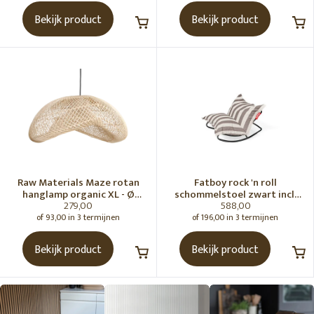
Bekijk product
Bekijk product
Raw Materials Maze rotan
Fatboy rock 'n roll
hanglamp organic XL - Ø
schommelstoel zwart incl.
279,00
588,00
75x31 cm
original Outdoor zitzak
Stripe Cacao
of 93,00 in 3 termijnen
of 196,00 in 3 termijnen
Bekijk product
Bekijk product