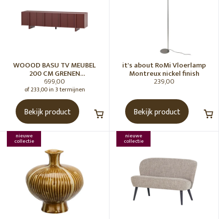
WOOOD BASU TV MEUBEL
it's about RoMi Vloerlamp
200 CM GRENEN
Montreux nickel finish
699,00
239,00
BORDEAUXROOD [fsc]
of 233,00 in 3 termijnen
Bekijk product
Bekijk product
nieuwe
nieuwe
collectie
collectie