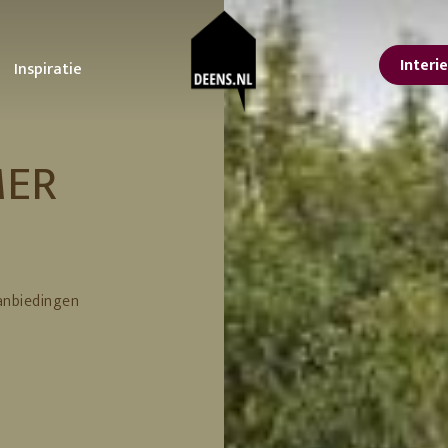
Interi
Inspiratie
sterdam
oonkamer
STUDIO DEENS
Tuin
Keuken
MER
lle interieur tips
Ontdek onze tips voor
Alles voor een koffieb
Studio Femme
or een lentelook in
het ultieme tuinfeest!
aan huis
Home
is
De voordelen van
Upgrade je keuken m
isse lente make-over
planten in je interieur
deze kleine
nbach
Urban Nature
n jouw interieur
De tuintrends van 2023
aanpassingen
Culture
ps voor een grote
De beste tuinmeubelen
 at the
Feestdagen
orjaarsschoonmaak
en tips om te loungen
vtwonen
er kleur in huis met
Inspiratie voor een
anbiedingen
Erop uit in eigen land
ze tips en
betoverende lente tuin!
9 leuke Vaderdag
ving
366 Concept
cessoires
Tuin zomerklaar maken?
cadeaus
Hier vind je tips en
11 cadeau ideeën voo
trucs!
Moederdag
Lekker loungen in stijl
Je eigen achtertuin als
vakantiebestemming
erials
Een staycation in eigen