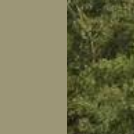
tuin
ctor
 AT