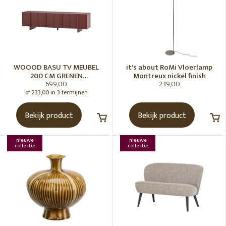
WOOOD BASU TV MEUBEL
it's about RoMi Vloerlamp
200 CM GRENEN
Montreux nickel finish
699,00
239,00
BORDEAUXROOD [fsc]
of 233,00 in 3 termijnen
Bekijk product
Bekijk product
nieuwe
nieuwe
collectie
collectie