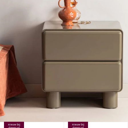
nieuw bij
nieuw bij
deens.nl
deens.nl