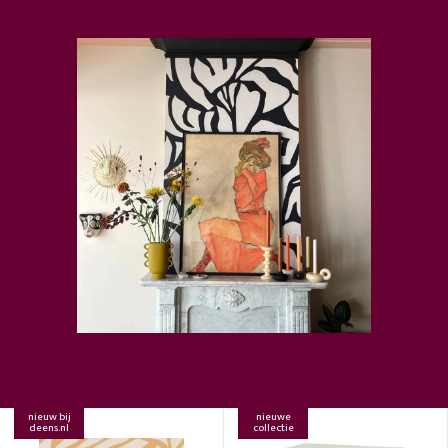
nieuw bij
nieuwe
deens.nl
collectie