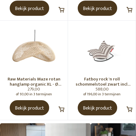
Bekijk product
Bekijk product
Raw Materials Maze rotan
Fatboy rock 'n roll
hanglamp organic XL - Ø
schommelstoel zwart incl.
279,00
588,00
75x31 cm
original Outdoor zitzak
Stripe Cacao
of 93,00 in 3 termijnen
of 196,00 in 3 termijnen
Bekijk product
Bekijk product