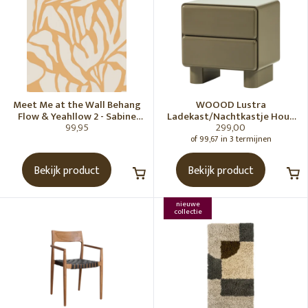
Meet Me at the Wall Behang
WOOOD Lustra
Flow & Yeahllow 2 - Sabine
Ladekast/Nachtkastje Hout
99,95
299,00
van Vessem
Hoogglans Groen [Fsc]
of 99,67 in 3 termijnen
Bekijk product
Bekijk product
nieuwe
collectie