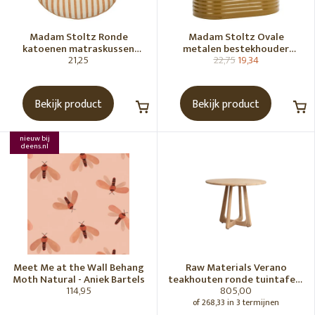
Madam Stoltz Ronde
Madam Stoltz Ovale
katoenen matraskussen
metalen bestekhouder
21,25
22,75
19,34
Gebroken wit, donkere
Tapenade
honingkleur
Bekijk product
Bekijk product
nieuw bij
deens.nl
Meet Me at the Wall Behang
Raw Materials Verano
Moth Natural - Aniek Bartels
teakhouten ronde tuintafel -
114,95
805,00
Ø100 cm
of 268,33 in 3 termijnen