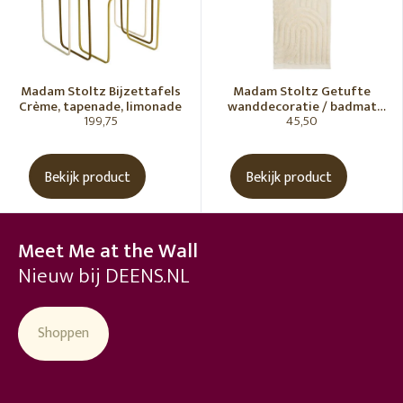
Madam Stoltz Bijzettafels
Madam Stoltz Getufte
Crème, tapenade, limonade
wanddecoratie / badmat
199,75
45,50
Vanille
Bekijk product
Bekijk product
Meet Me at the Wall
Nieuw bij DEENS.NL
Shoppen