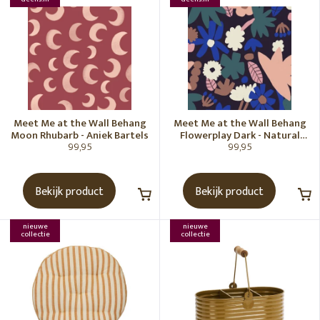
Meet Me at the Wall Behang
Meet Me at the Wall Behang
Moon Rhubarb - Aniek Bartels
Flowerplay Dark - Natural
99,95
99,95
Noord
Bekijk product
Bekijk product
nieuwe
nieuwe
collectie
collectie