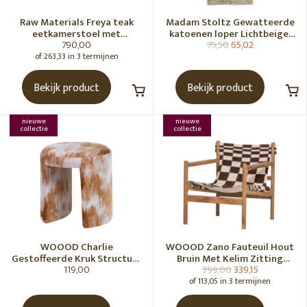
Raw Materials Freya teak
Madam Stoltz Gewatteerde
eetkamerstoel met
katoenen loper Lichtbeige,
790,00
76,50
65,02
armleuning - Zwart (set of 2)
gebroken wit, grijs, groen
of 263,33 in 3 termijnen
Bekijk product
Bekijk product
nieuwe
nieuwe
collectie
collectie
WOOOD Charlie
WOOOD Zano Fauteuil Hout
Gestoffeerde Kruk Structuur
Bruin Met Kelim Zitting
119,00
399,00
339,15
Stof Karamelbruin [Fsc]
Naturel
of 113,05 in 3 termijnen