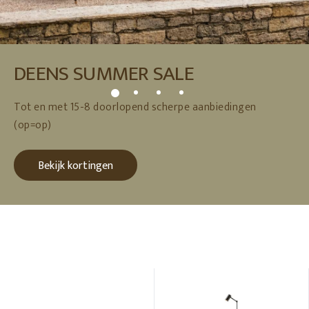
DEENS SUMMER SALE
Tot en met 15-8 doorlopend scherpe aanbiedingen
(op=op)
Bekijk kortingen