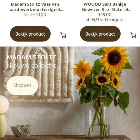
Madam Stoltz Vaas van
WOOOD Sara Bankje
aardewerk mosterdgeel
Geweven Stof Naturel
60,00
51,00
359,00
naturel
Melange [Fsc]
of 119,67 in 3 termijnen
Bekijk product
Bekijk product
MADAM STOLTZ
Nieuwe collectie
Shoppen