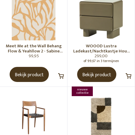
Meet Me at the Wall Behang
WOOOD Lustra
Flow & Yeahllow 2 - Sabine
Ladekast/Nachtkastje Hout
99,95
299,00
van Vessem
Hoogglans Groen [Fsc]
of 99,67 in 3 termijnen
Bekijk product
Bekijk product
nieuwe
collectie