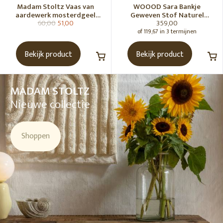
Madam Stoltz Vaas van
WOOOD Sara Bankje
aardewerk mosterdgeel
Geweven Stof Naturel
60,00
51,00
359,00
naturel
Melange [Fsc]
of 119,67 in 3 termijnen
Bekijk product
Bekijk product
MADAM STOLTZ
Nieuwe collectie
Shoppen