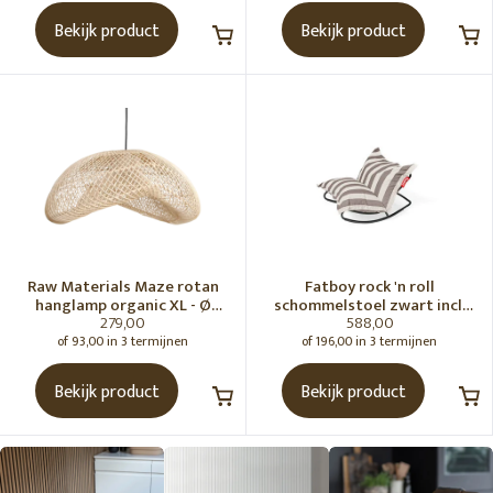
Bekijk product
Bekijk product
Raw Materials Maze rotan
Fatboy rock 'n roll
hanglamp organic XL - Ø
schommelstoel zwart incl.
279,00
588,00
75x31 cm
original Outdoor zitzak
Stripe Cacao
of 93,00 in 3 termijnen
of 196,00 in 3 termijnen
Bekijk product
Bekijk product