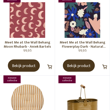
Meet Me at the Wall Behang
Meet Me at the Wall Behang
Moon Rhubarb - Aniek Bartels
Flowerplay Dark - Natural
99,95
99,95
Noord
Bekijk product
Bekijk product
nieuwe
nieuwe
collectie
collectie