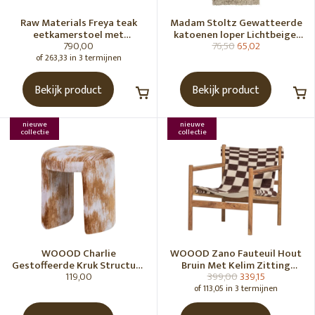
Raw Materials Freya teak
Madam Stoltz Gewatteerde
eetkamerstoel met
katoenen loper Lichtbeige,
790,00
76,50
65,02
armleuning - Zwart (set of 2)
gebroken wit, grijs, groen
of 263,33 in 3 termijnen
Bekijk product
Bekijk product
nieuwe
nieuwe
collectie
collectie
WOOOD Charlie
WOOOD Zano Fauteuil Hout
Gestoffeerde Kruk Structuur
Bruin Met Kelim Zitting
119,00
399,00
339,15
Stof Karamelbruin [Fsc]
Naturel
of 113,05 in 3 termijnen