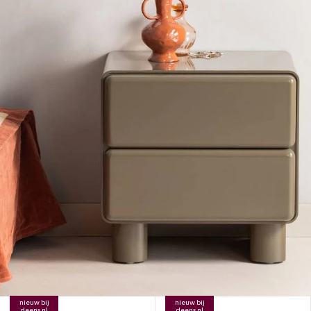
nieuw bij
nieuw bij
deens.nl
deens.nl