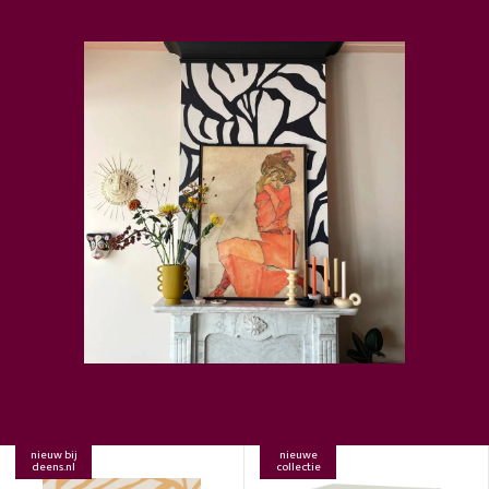
nieuw bij
nieuwe
deens.nl
collectie