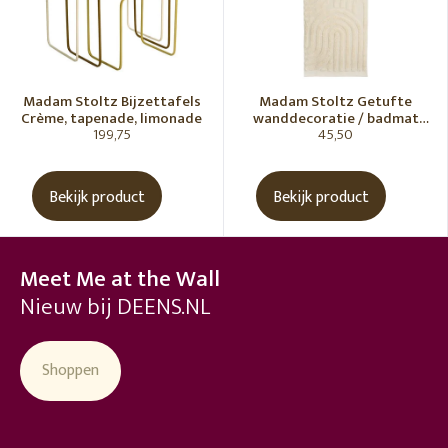
Madam Stoltz Bijzettafels
Madam Stoltz Getufte
Crème, tapenade, limonade
wanddecoratie / badmat
199,75
45,50
Vanille
Bekijk product
Bekijk product
Meet Me at the Wall
Nieuw bij DEENS.NL
Shoppen