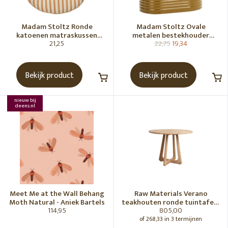
Madam Stoltz Ronde
Madam Stoltz Ovale
katoenen matraskussen
metalen bestekhouder
21,25
22,75
19,34
Gebroken wit, donkere
Tapenade
honingkleur
Bekijk product
Bekijk product
nieuw bij
deens.nl
Meet Me at the Wall Behang
Raw Materials Verano
Moth Natural - Aniek Bartels
teakhouten ronde tuintafel -
114,95
805,00
Ø100 cm
of 268,33 in 3 termijnen