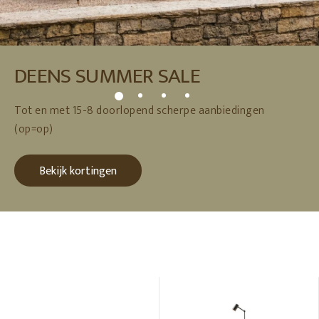
DEENS SUMMER SALE
Tot en met 15-8 doorlopend scherpe aanbiedingen
(op=op)
Bekijk kortingen