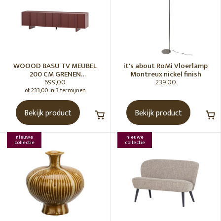
WOOOD BASU TV MEUBEL
it's about RoMi Vloerlamp
200 CM GRENEN
Montreux nickel finish
699,00
239,00
BORDEAUXROOD [fsc]
of 233,00 in 3 termijnen
Bekijk product
Bekijk product
nieuwe
nieuwe
collectie
collectie