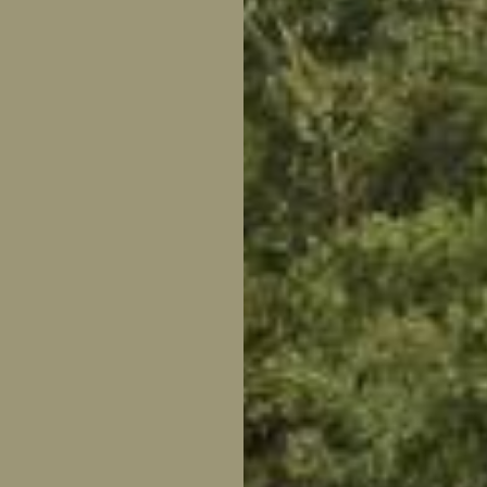
tuin
ctor
 AT