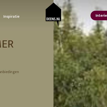
Interi
Inspiratie
sterdam
oonkamer
STUDIO DEENS
Tuin
Keuken
MER
lle interieur tips
Ontdek onze tips voor
Alles voor een koffieb
Studio Femme
or een lentelook in
het ultieme tuinfeest!
aan huis
Home
is
De voordelen van
Upgrade je keuken m
isse lente make-over
planten in je interieur
deze kleine
nbach
Urban Nature
n jouw interieur
De tuintrends van 2023
aanpassingen
Culture
ps voor een grote
De beste tuinmeubelen
 at the
Feestdagen
orjaarsschoonmaak
en tips om te loungen
vtwonen
er kleur in huis met
Inspiratie voor een
anbiedingen
Erop uit in eigen land
ze tips en
betoverende lente tuin!
9 leuke Vaderdag
ving
366 Concept
cessoires
Tuin zomerklaar maken?
cadeaus
Hier vind je tips en
11 cadeau ideeën voo
trucs!
Moederdag
Lekker loungen in stijl
Je eigen achtertuin als
vakantiebestemming
erials
Een staycation in eigen