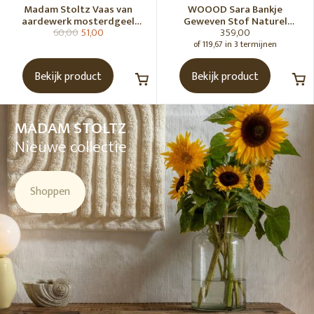
Madam Stoltz Vaas van
WOOOD Sara Bankje
aardewerk mosterdgeel
Geweven Stof Naturel
60,00
51,00
359,00
naturel
Melange [Fsc]
of 119,67 in 3 termijnen
Bekijk product
Bekijk product
MADAM STOLTZ
Nieuwe collectie
Shoppen