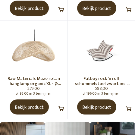
Bekijk product
Bekijk product
Raw Materials Maze rotan
Fatboy rock 'n roll
hanglamp organic XL - Ø
schommelstoel zwart incl.
279,00
588,00
75x31 cm
original Outdoor zitzak
Stripe Cacao
of 93,00 in 3 termijnen
of 196,00 in 3 termijnen
Bekijk product
Bekijk product