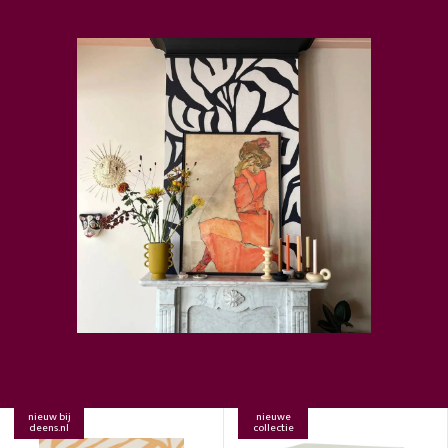
nieuw bij
nieuwe
deens.nl
collectie