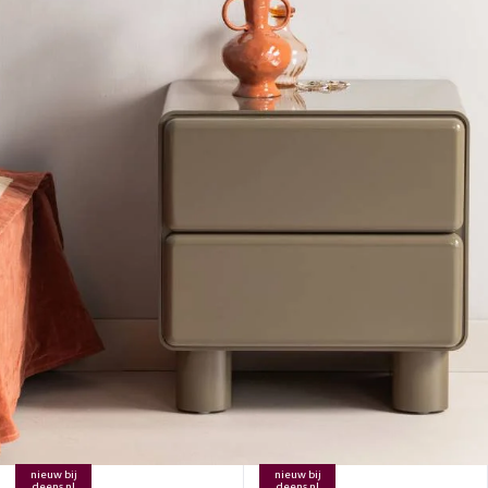
nieuw bij
nieuw bij
deens.nl
deens.nl