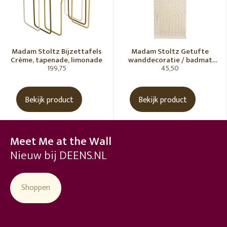
Madam Stoltz Bijzettafels
Madam Stoltz Getufte
Crème, tapenade, limonade
wanddecoratie / badmat
199,75
45,50
Vanille
Bekijk product
Bekijk product
Meet Me at the Wall
Nieuw bij DEENS.NL
Shoppen