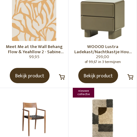
Meet Me at the Wall Behang
WOOOD Lustra
Flow & Yeahllow 2 - Sabine
Ladekast/Nachtkastje Hout
99,95
299,00
van Vessem
Hoogglans Groen [Fsc]
of 99,67 in 3 termijnen
Bekijk product
Bekijk product
nieuwe
collectie