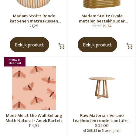
Madam Stoltz Ronde
Madam Stoltz Ovale
katoenen matraskussen
metalen bestekhouder
21,25
22,75
19,34
Gebroken wit, donkere
Tapenade
honingkleur
Bekijk product
Bekijk product
nieuw bij
deens.nl
Meet Me at the Wall Behang
Raw Materials Verano
Moth Natural - Aniek Bartels
teakhouten ronde tuintafel -
114,95
805,00
Ø100 cm
of 268,33 in 3 termijnen