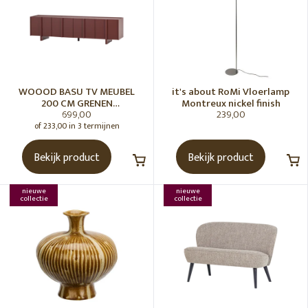
WOOOD BASU TV MEUBEL
it's about RoMi Vloerlamp
200 CM GRENEN
Montreux nickel finish
699,00
239,00
BORDEAUXROOD [fsc]
of 233,00 in 3 termijnen
Bekijk product
Bekijk product
nieuwe
nieuwe
collectie
collectie