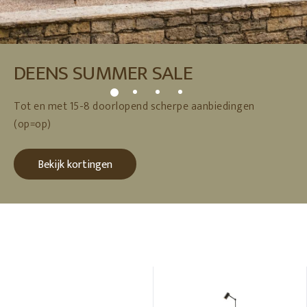
DEENS SUMMER SALE
Tot en met 15-8 doorlopend scherpe aanbiedingen
(op=op)
Bekijk kortingen