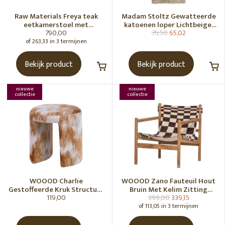
Raw Materials Freya teak
Madam Stoltz Gewatteerde
eetkamerstoel met
katoenen loper Lichtbeige,
790,00
76,50
65,02
armleuning - Zwart (set of 2)
gebroken wit, grijs, groen
of 263,33 in 3 termijnen
Bekijk product
Bekijk product
nieuwe
nieuwe
collectie
collectie
WOOOD Charlie
WOOOD Zano Fauteuil Hout
Gestoffeerde Kruk Structuur
Bruin Met Kelim Zitting
119,00
399,00
339,15
Stof Karamelbruin [Fsc]
Naturel
of 113,05 in 3 termijnen