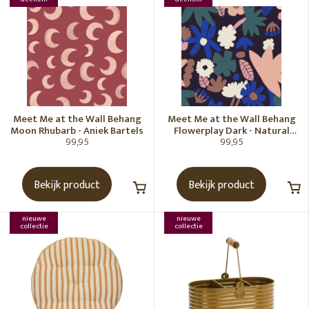
Meet Me at the Wall Behang
Meet Me at the Wall Behang
Moon Rhubarb - Aniek Bartels
Flowerplay Dark - Natural
99,95
99,95
Noord
Bekijk product
Bekijk product
nieuwe
nieuwe
collectie
collectie