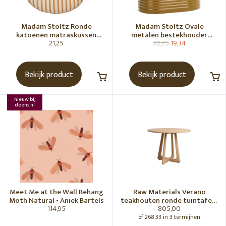
Madam Stoltz Ronde
Madam Stoltz Ovale
katoenen matraskussen
metalen bestekhouder
21,25
22,75
19,34
Gebroken wit, donkere
Tapenade
honingkleur
Bekijk product
Bekijk product
nieuw bij
deens.nl
Meet Me at the Wall Behang
Raw Materials Verano
Moth Natural - Aniek Bartels
teakhouten ronde tuintafel -
114,95
805,00
Ø100 cm
of 268,33 in 3 termijnen