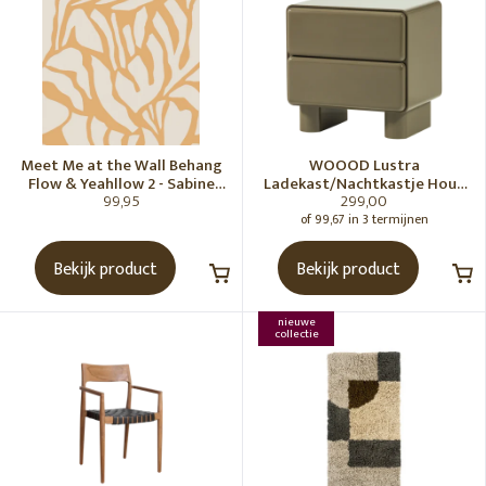
Meet Me at the Wall Behang
WOOOD Lustra
Flow & Yeahllow 2 - Sabine
Ladekast/Nachtkastje Hout
99,95
299,00
van Vessem
Hoogglans Groen [Fsc]
of 99,67 in 3 termijnen
Bekijk product
Bekijk product
nieuwe
collectie