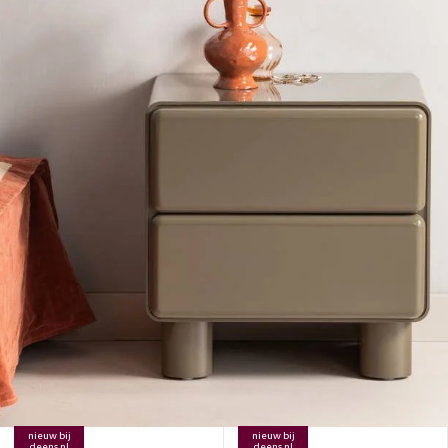
nieuw bij
nieuw bij
deens.nl
deens.nl