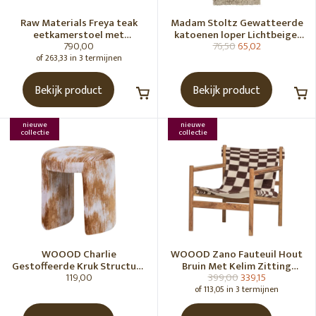
Raw Materials Freya teak
Madam Stoltz Gewatteerde
eetkamerstoel met
katoenen loper Lichtbeige,
790,00
76,50
65,02
armleuning - Zwart (set of 2)
gebroken wit, grijs, groen
of 263,33 in 3 termijnen
Bekijk product
Bekijk product
nieuwe
nieuwe
collectie
collectie
WOOOD Charlie
WOOOD Zano Fauteuil Hout
Gestoffeerde Kruk Structuur
Bruin Met Kelim Zitting
119,00
399,00
339,15
Stof Karamelbruin [Fsc]
Naturel
of 113,05 in 3 termijnen