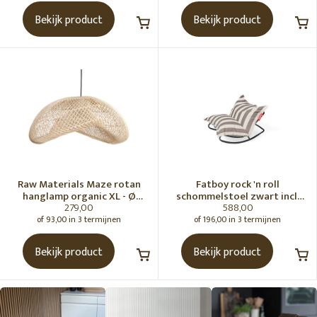
Bekijk product
Bekijk product
Raw Materials Maze rotan
Fatboy rock 'n roll
hanglamp organic XL - Ø
schommelstoel zwart incl.
279,00
588,00
75x31 cm
original Outdoor zitzak
Stripe Cacao
of 93,00 in 3 termijnen
of 196,00 in 3 termijnen
Bekijk product
Bekijk product