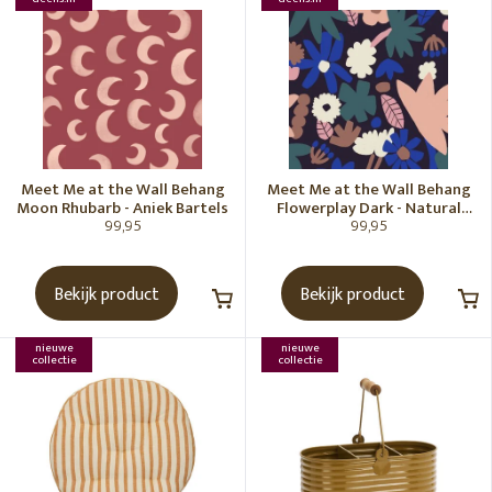
Meet Me at the Wall Behang
Meet Me at the Wall Behang
Moon Rhubarb - Aniek Bartels
Flowerplay Dark - Natural
99,95
99,95
Noord
Bekijk product
Bekijk product
nieuwe
nieuwe
collectie
collectie