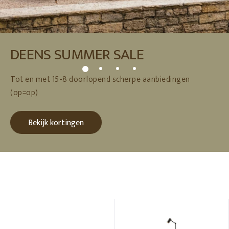
DEENS SUMMER SALE
Tot en met 15-8 doorlopend scherpe aanbiedingen
(op=op)
Bekijk kortingen