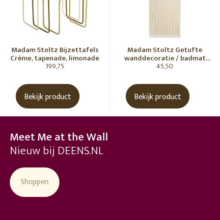
Madam Stoltz Bijzettafels
Madam Stoltz Getufte
Crème, tapenade, limonade
wanddecoratie / badmat
199,75
45,50
Vanille
Bekijk product
Bekijk product
Meet Me at the Wall
Nieuw bij DEENS.NL
Shoppen