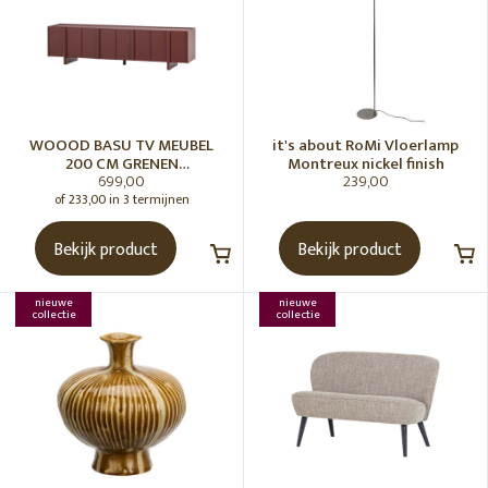
WOOOD BASU TV MEUBEL
it's about RoMi Vloerlamp
200 CM GRENEN
Montreux nickel finish
699,00
239,00
BORDEAUXROOD [fsc]
of 233,00 in 3 termijnen
Bekijk product
Bekijk product
nieuwe
nieuwe
collectie
collectie