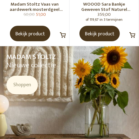
Madam Stoltz Vaas van
WOOOD Sara Bankje
aardewerk mosterdgeel
Geweven Stof Naturel
60,00
51,00
359,00
naturel
Melange [Fsc]
of 119,67 in 3 termijnen
Bekijk product
Bekijk product
MADAM STOLTZ
Nieuwe collectie
Shoppen