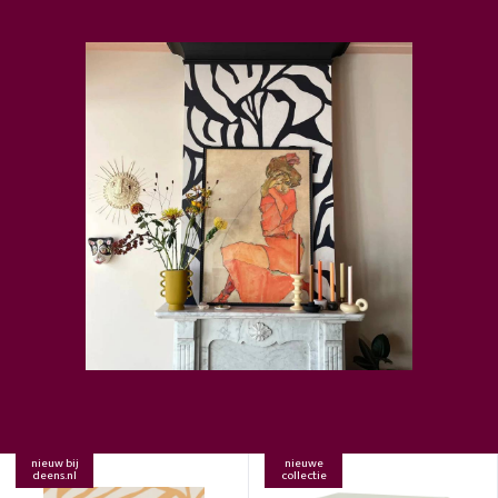
nieuw bij
nieuwe
deens.nl
collectie