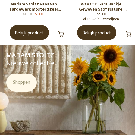
Madam Stoltz Vaas van
WOOOD Sara Bankje
aardewerk mosterdgeel
Geweven Stof Naturel
60,00
51,00
359,00
naturel
Melange [Fsc]
of 119,67 in 3 termijnen
Bekijk product
Bekijk product
MADAM STOLTZ
Nieuwe collectie
Shoppen