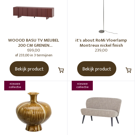
WOOOD BASU TV MEUBEL
it's about RoMi Vloerlamp
200 CM GRENEN
Montreux nickel finish
699,00
239,00
BORDEAUXROOD [fsc]
of 233,00 in 3 termijnen
Bekijk product
Bekijk product
nieuwe
nieuwe
collectie
collectie