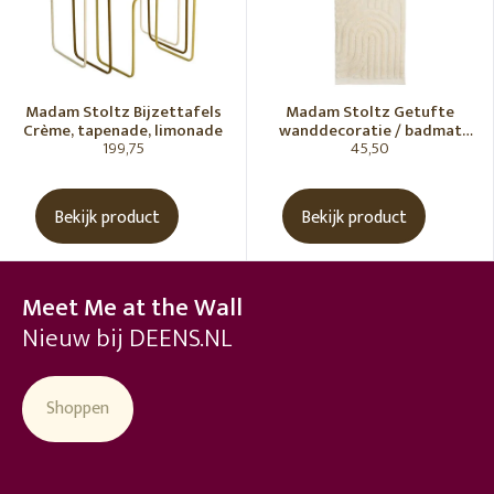
Madam Stoltz Bijzettafels
Madam Stoltz Getufte
Crème, tapenade, limonade
wanddecoratie / badmat
199,75
45,50
Vanille
Bekijk product
Bekijk product
Meet Me at the Wall
Nieuw bij DEENS.NL
Shoppen