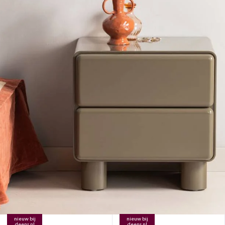
nieuw bij
nieuw bij
deens.nl
deens.nl