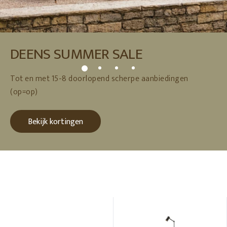
DEENS SUMMER SALE
Tot en met 15-8 doorlopend scherpe aanbiedingen
(op=op)
Bekijk kortingen