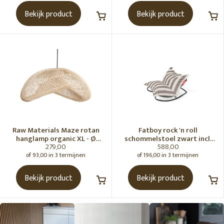
Bekijk product
Bekijk product
Raw Materials Maze rotan
Fatboy rock 'n roll
hanglamp organic XL - Ø
schommelstoel zwart incl.
279,00
588,00
75x31 cm
original Outdoor zitzak
Stripe Cacao
of 93,00 in 3 termijnen
of 196,00 in 3 termijnen
Bekijk product
Bekijk product