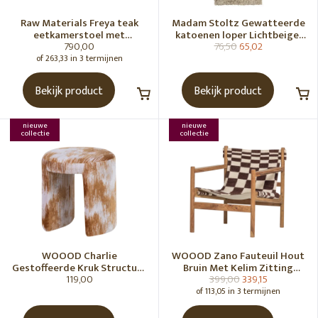
Raw Materials Freya teak
Madam Stoltz Gewatteerde
eetkamerstoel met
katoenen loper Lichtbeige,
790,00
76,50
65,02
armleuning - Zwart (set of 2)
gebroken wit, grijs, groen
of 263,33 in 3 termijnen
Bekijk product
Bekijk product
nieuwe
nieuwe
collectie
collectie
WOOOD Charlie
WOOOD Zano Fauteuil Hout
Gestoffeerde Kruk Structuur
Bruin Met Kelim Zitting
119,00
399,00
339,15
Stof Karamelbruin [Fsc]
Naturel
of 113,05 in 3 termijnen