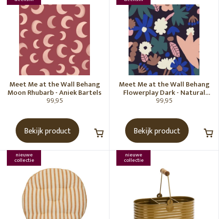
Meet Me at the Wall Behang
Meet Me at the Wall Behang
Moon Rhubarb - Aniek Bartels
Flowerplay Dark - Natural
99,95
99,95
Noord
Bekijk product
Bekijk product
nieuwe
nieuwe
collectie
collectie