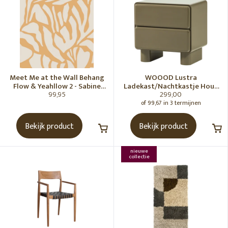
Meet Me at the Wall Behang
WOOOD Lustra
Flow & Yeahllow 2 - Sabine
Ladekast/Nachtkastje Hout
99,95
299,00
van Vessem
Hoogglans Groen [Fsc]
of 99,67 in 3 termijnen
Bekijk product
Bekijk product
nieuwe
collectie