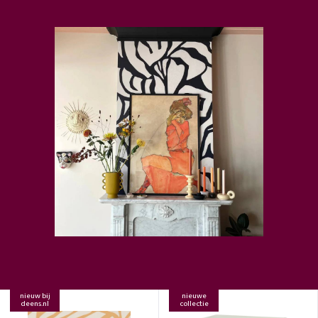
nieuw bij
nieuwe
deens.nl
collectie