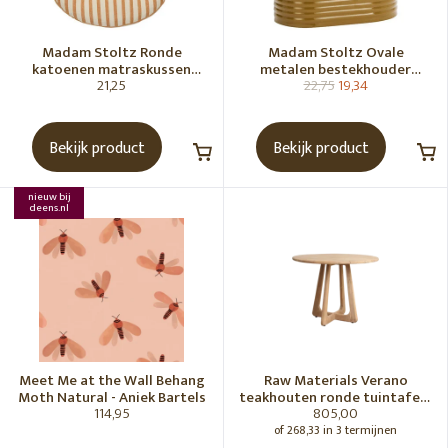
Madam Stoltz Ronde
Madam Stoltz Ovale
katoenen matraskussen
metalen bestekhouder
21,25
22,75
19,34
Gebroken wit, donkere
Tapenade
honingkleur
Bekijk product
Bekijk product
nieuw bij
deens.nl
Meet Me at the Wall Behang
Raw Materials Verano
Moth Natural - Aniek Bartels
teakhouten ronde tuintafel -
114,95
805,00
Ø100 cm
of 268,33 in 3 termijnen