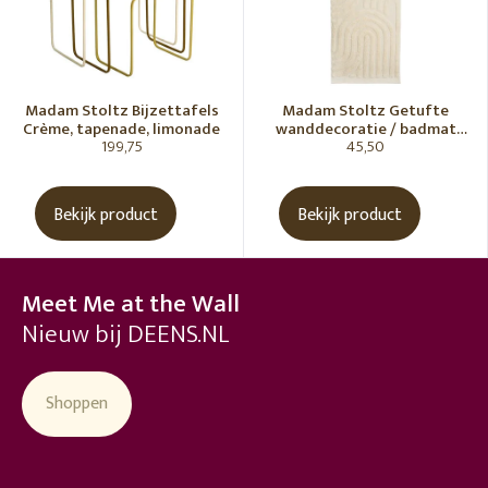
Madam Stoltz Bijzettafels
Madam Stoltz Getufte
Crème, tapenade, limonade
wanddecoratie / badmat
199,75
45,50
Vanille
Bekijk product
Bekijk product
Meet Me at the Wall
Nieuw bij DEENS.NL
Shoppen