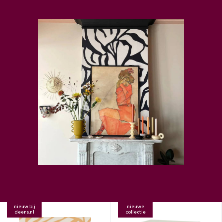
nieuw bij
nieuwe
deens.nl
collectie