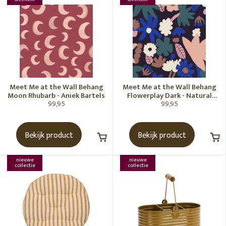
Meet Me at the Wall Behang
Meet Me at the Wall Behang
Moon Rhubarb - Aniek Bartels
Flowerplay Dark - Natural
99,95
99,95
Noord
Bekijk product
Bekijk product
nieuwe
nieuwe
collectie
collectie