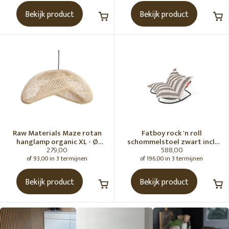
Bekijk product
Bekijk product
Raw Materials Maze rotan
Fatboy rock 'n roll
hanglamp organic XL - Ø
schommelstoel zwart incl.
279,00
588,00
75x31 cm
original Outdoor zitzak
Stripe Cacao
of 93,00 in 3 termijnen
of 196,00 in 3 termijnen
Bekijk product
Bekijk product