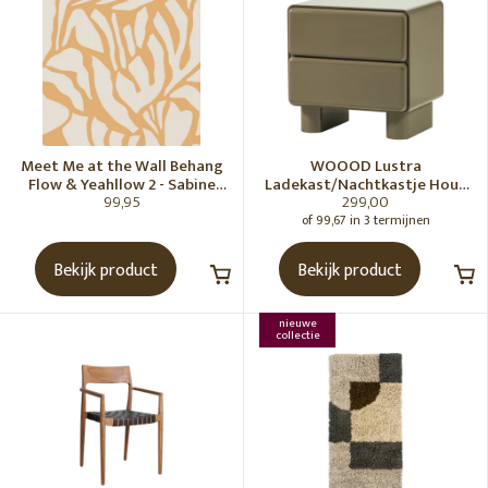
Meet Me at the Wall Behang
WOOOD Lustra
Flow & Yeahllow 2 - Sabine
Ladekast/Nachtkastje Hout
99,95
299,00
van Vessem
Hoogglans Groen [Fsc]
of 99,67 in 3 termijnen
Bekijk product
Bekijk product
nieuwe
collectie