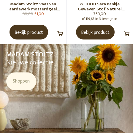
Madam Stoltz Vaas van
WOOOD Sara Bankje
aardewerk mosterdgeel
Geweven Stof Naturel
60,00
51,00
359,00
naturel
Melange [Fsc]
of 119,67 in 3 termijnen
Bekijk product
Bekijk product
MADAM STOLTZ
Nieuwe collectie
Shoppen