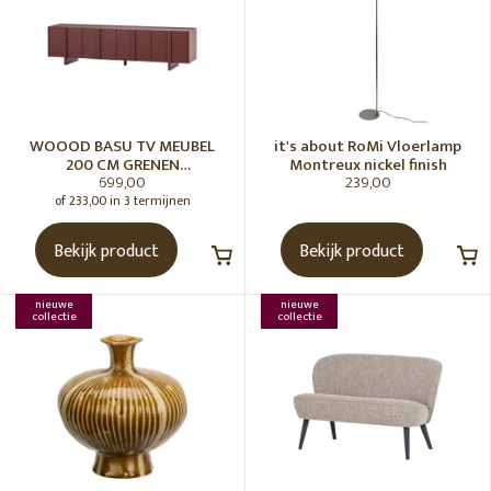
WOOOD BASU TV MEUBEL
it's about RoMi Vloerlamp
200 CM GRENEN
Montreux nickel finish
699,00
239,00
BORDEAUXROOD [fsc]
of 233,00 in 3 termijnen
Bekijk product
Bekijk product
nieuwe
nieuwe
collectie
collectie