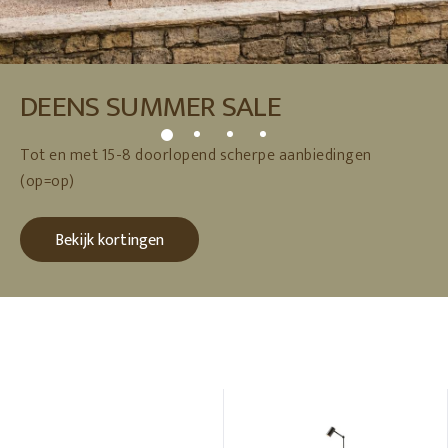
DEENS SUMMER SALE
Tot en met 15-8 doorlopend scherpe aanbiedingen
(op=op)
Bekijk kortingen