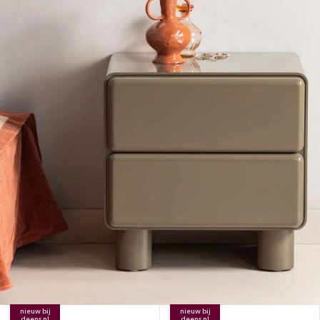
nieuw bij
nieuw bij
deens.nl
deens.nl