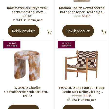
Raw Materials Freya teak
Madam Stoltz Gewatteerde
eetkamerstoel met
katoenen loper Lichtbeige,
790,00
76,50
65,02
armleuning - Zwart (set of 2)
gebroken wit, grijs, groen
of 263,33 in 3 termijnen
Bekijk product
Bekijk product
nieuwe
nieuwe
collectie
collectie
WOOOD Charlie
WOOOD Zano Fauteuil Hout
Gestoffeerde Kruk Structuur
Bruin Met Kelim Zitting
119,00
399,00
339,15
Stof Karamelbruin [Fsc]
Naturel
of 113,05 in 3 termijnen