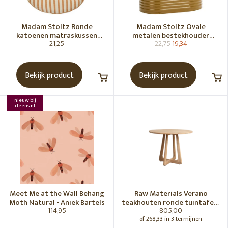
Madam Stoltz Ronde
Madam Stoltz Ovale
katoenen matraskussen
metalen bestekhouder
21,25
22,75
19,34
Gebroken wit, donkere
Tapenade
honingkleur
Bekijk product
Bekijk product
nieuw bij
deens.nl
Meet Me at the Wall Behang
Raw Materials Verano
Moth Natural - Aniek Bartels
teakhouten ronde tuintafel -
114,95
805,00
Ø100 cm
of 268,33 in 3 termijnen