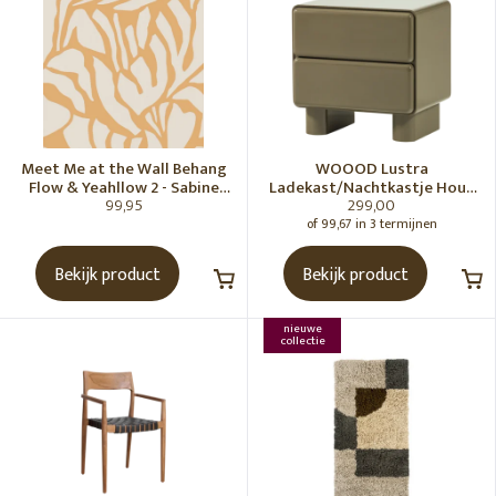
Meet Me at the Wall Behang
WOOOD Lustra
Flow & Yeahllow 2 - Sabine
Ladekast/Nachtkastje Hout
99,95
299,00
van Vessem
Hoogglans Groen [Fsc]
of 99,67 in 3 termijnen
Bekijk product
Bekijk product
nieuwe
collectie