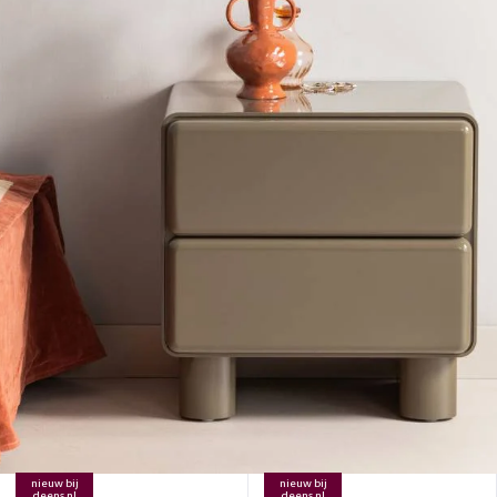
nieuw bij
nieuw bij
deens.nl
deens.nl