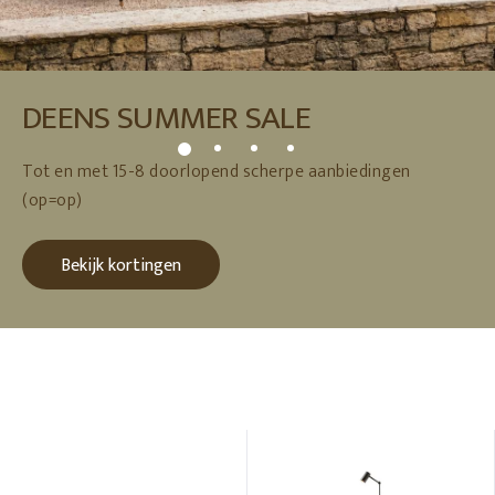
DEENS SUMMER SALE
Tot en met 15-8 doorlopend scherpe aanbiedingen
(op=op)
Bekijk kortingen