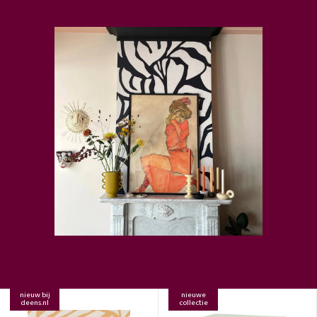
nieuw bij
nieuwe
deens.nl
collectie