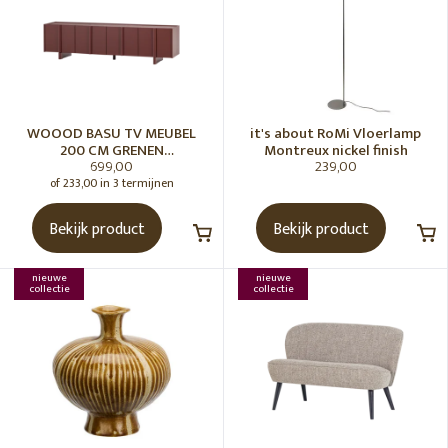
WOOOD BASU TV MEUBEL
it's about RoMi Vloerlamp
200 CM GRENEN
Montreux nickel finish
699,00
239,00
BORDEAUXROOD [fsc]
of 233,00 in 3 termijnen
Bekijk product
Bekijk product
nieuwe
nieuwe
collectie
collectie