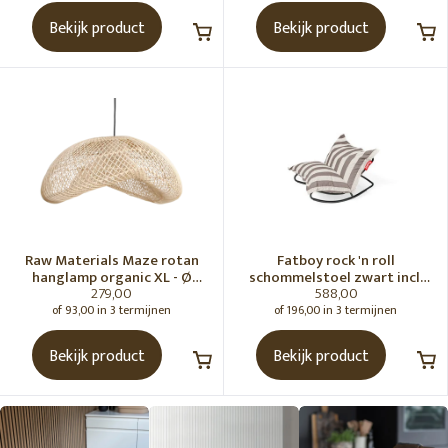
Bekijk product
Bekijk product
Raw Materials Maze rotan
Fatboy rock 'n roll
hanglamp organic XL - Ø
schommelstoel zwart incl.
279,00
588,00
75x31 cm
original Outdoor zitzak
Stripe Cacao
of 93,00 in 3 termijnen
of 196,00 in 3 termijnen
Bekijk product
Bekijk product