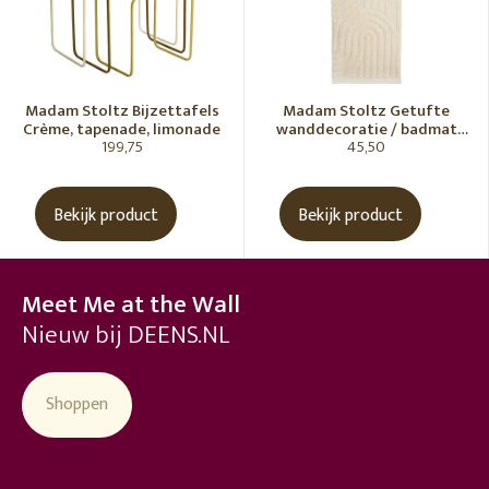
Madam Stoltz Bijzettafels
Madam Stoltz Getufte
Crème, tapenade, limonade
wanddecoratie / badmat
199,75
45,50
Vanille
Bekijk product
Bekijk product
Meet Me at the Wall
Nieuw bij DEENS.NL
Shoppen