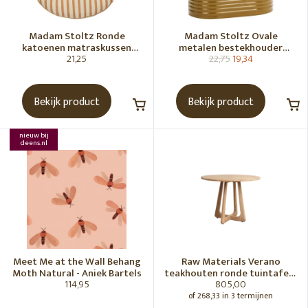
Madam Stoltz Ronde
Madam Stoltz Ovale
katoenen matraskussen
metalen bestekhouder
21,25
22,75
19,34
Gebroken wit, donkere
Tapenade
honingkleur
Bekijk product
Bekijk product
nieuw bij
deens.nl
Meet Me at the Wall Behang
Raw Materials Verano
Moth Natural - Aniek Bartels
teakhouten ronde tuintafel -
114,95
805,00
Ø100 cm
of 268,33 in 3 termijnen