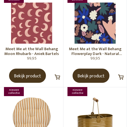
Meet Me at the Wall Behang
Meet Me at the Wall Behang
Moon Rhubarb - Aniek Bartels
Flowerplay Dark - Natural
99,95
99,95
Noord
Bekijk product
Bekijk product
nieuwe
nieuwe
collectie
collectie