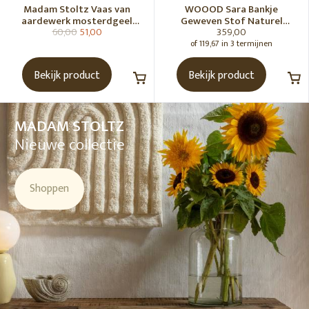
Madam Stoltz Vaas van
WOOOD Sara Bankje
aardewerk mosterdgeel
Geweven Stof Naturel
60,00
51,00
359,00
naturel
Melange [Fsc]
of 119,67 in 3 termijnen
Bekijk product
Bekijk product
MADAM STOLTZ
Nieuwe collectie
Shoppen