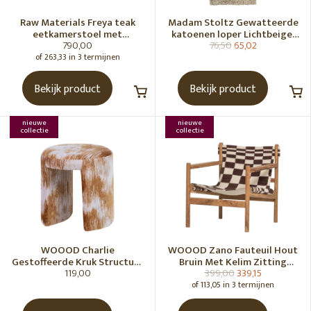
Raw Materials Freya teak
Madam Stoltz Gewatteerde
eetkamerstoel met
katoenen loper Lichtbeige,
790,00
76,50
65,02
armleuning - Zwart (set of 2)
gebroken wit, grijs, groen
of 263,33 in 3 termijnen
Bekijk product
Bekijk product
nieuwe
nieuwe
collectie
collectie
WOOOD Charlie
WOOOD Zano Fauteuil Hout
Gestoffeerde Kruk Structuur
Bruin Met Kelim Zitting
119,00
399,00
339,15
Stof Karamelbruin [Fsc]
Naturel
of 113,05 in 3 termijnen