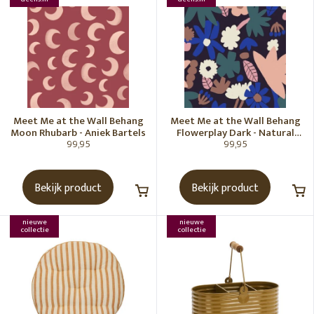
Meet Me at the Wall Behang
Meet Me at the Wall Behang
Moon Rhubarb - Aniek Bartels
Flowerplay Dark - Natural
99,95
99,95
Noord
Bekijk product
Bekijk product
nieuwe
nieuwe
collectie
collectie