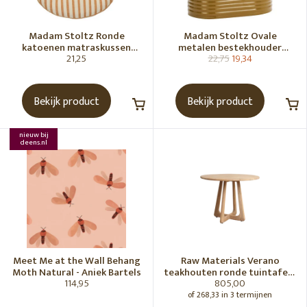
Madam Stoltz Ronde
Madam Stoltz Ovale
katoenen matraskussen
metalen bestekhouder
21,25
22,75
19,34
Gebroken wit, donkere
Tapenade
honingkleur
Bekijk product
Bekijk product
nieuw bij
deens.nl
Meet Me at the Wall Behang
Raw Materials Verano
Moth Natural - Aniek Bartels
teakhouten ronde tuintafel -
114,95
805,00
Ø100 cm
of 268,33 in 3 termijnen