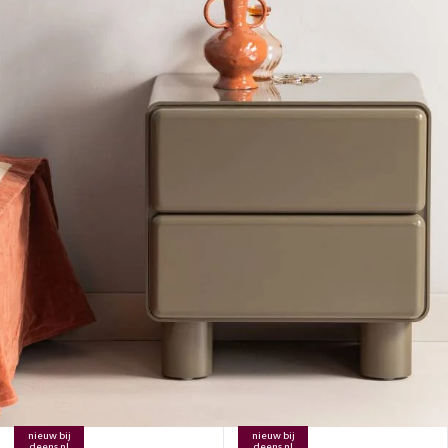
nieuw bij
nieuw bij
deens.nl
deens.nl