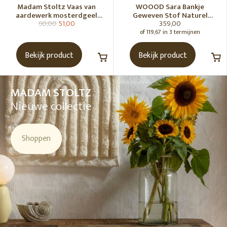
Madam Stoltz Vaas van
WOOOD Sara Bankje
aardewerk mosterdgeel
Geweven Stof Naturel
60,00
51,00
359,00
naturel
Melange [Fsc]
of 119,67 in 3 termijnen
Bekijk product
Bekijk product
MADAM STOLTZ
Nieuwe collectie
Shoppen