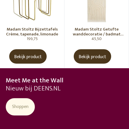
Madam Stoltz Bijzettafels
Madam Stoltz Getufte
Crème, tapenade, limonade
wanddecoratie / badmat
199,75
45,50
Vanille
Bekijk product
Bekijk product
Meet Me at the Wall
Nieuw bij DEENS.NL
Shoppen