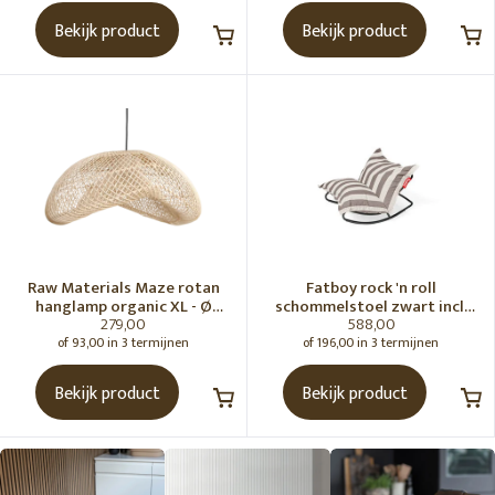
Bekijk product
Bekijk product
Raw Materials Maze rotan
Fatboy rock 'n roll
hanglamp organic XL - Ø
schommelstoel zwart incl.
279,00
588,00
75x31 cm
original Outdoor zitzak
Stripe Cacao
of 93,00 in 3 termijnen
of 196,00 in 3 termijnen
Bekijk product
Bekijk product