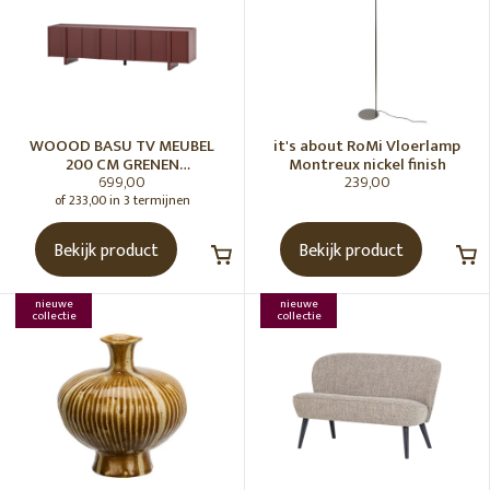
WOOOD BASU TV MEUBEL
it's about RoMi Vloerlamp
200 CM GRENEN
Montreux nickel finish
699,00
239,00
BORDEAUXROOD [fsc]
of 233,00 in 3 termijnen
Bekijk product
Bekijk product
nieuwe
nieuwe
collectie
collectie