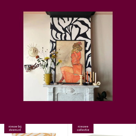
nieuw bij
nieuwe
deens.nl
collectie