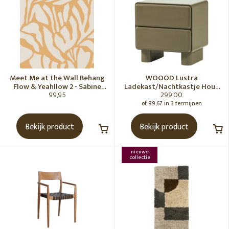
Meet Me at the Wall Behang
WOOOD Lustra
Flow & Yeahllow 2 - Sabine
Ladekast/Nachtkastje Hout
99,95
299,00
van Vessem
Hoogglans Groen [Fsc]
of 99,67 in 3 termijnen
Bekijk product
Bekijk product
nieuwe
collectie