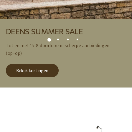
DEENS SUMMER SALE
Tot en met 15-8 doorlopend scherpe aanbiedingen
(op=op)
Bekijk kortingen