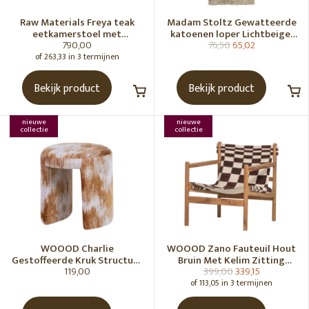
Raw Materials Freya teak
Madam Stoltz Gewatteerde
eetkamerstoel met
katoenen loper Lichtbeige,
790,00
76,50
65,02
armleuning - Zwart (set of 2)
gebroken wit, grijs, groen
of 263,33 in 3 termijnen
Bekijk product
Bekijk product
nieuwe
nieuwe
collectie
collectie
WOOOD Charlie
WOOOD Zano Fauteuil Hout
Gestoffeerde Kruk Structuur
Bruin Met Kelim Zitting
119,00
399,00
339,15
Stof Karamelbruin [Fsc]
Naturel
of 113,05 in 3 termijnen