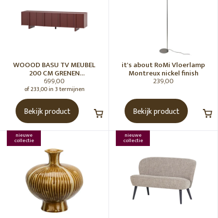
WOOOD BASU TV MEUBEL
it's about RoMi Vloerlamp
200 CM GRENEN
Montreux nickel finish
699,00
239,00
BORDEAUXROOD [fsc]
of 233,00 in 3 termijnen
Bekijk product
Bekijk product
nieuwe
nieuwe
collectie
collectie