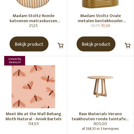
Madam Stoltz Ronde
Madam Stoltz Ovale
katoenen matraskussen
metalen bestekhouder
21,25
22,75
19,34
Gebroken wit, donkere
Tapenade
honingkleur
Bekijk product
Bekijk product
nieuw bij
deens.nl
Meet Me at the Wall Behang
Raw Materials Verano
Moth Natural - Aniek Bartels
teakhouten ronde tuintafel -
114,95
805,00
Ø100 cm
of 268,33 in 3 termijnen