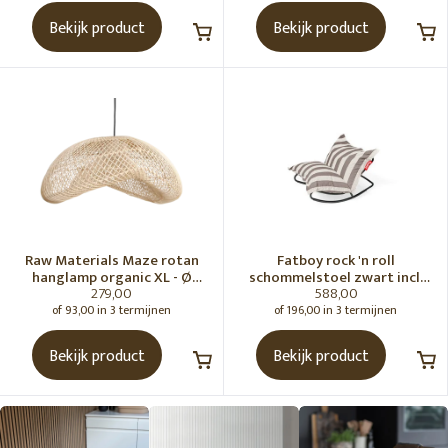
Bekijk product
Bekijk product
Raw Materials Maze rotan
Fatboy rock 'n roll
hanglamp organic XL - Ø
schommelstoel zwart incl.
279,00
588,00
75x31 cm
original Outdoor zitzak
Stripe Cacao
of 93,00 in 3 termijnen
of 196,00 in 3 termijnen
Bekijk product
Bekijk product