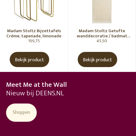
Madam Stoltz Bijzettafels
Madam Stoltz Getufte
Crème, tapenade, limonade
wanddecoratie / badmat
199,75
45,50
Vanille
Bekijk product
Bekijk product
Meet Me at the Wall
Nieuw bij DEENS.NL
Shoppen