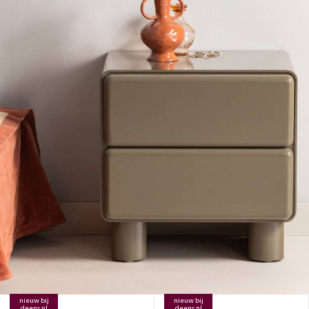
nieuw bij
nieuw bij
deens.nl
deens.nl