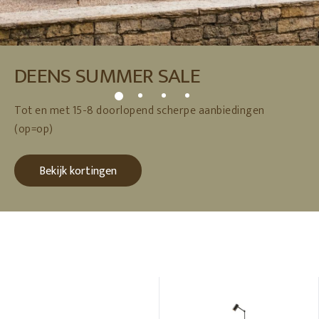
DEENS SUMMER SALE
Tot en met 15-8 doorlopend scherpe aanbiedingen
(op=op)
Bekijk kortingen