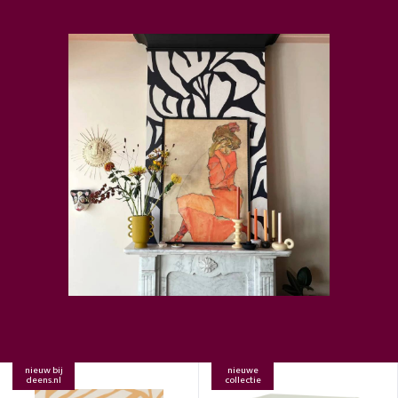
nieuw bij
nieuwe
deens.nl
collectie