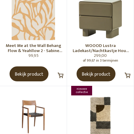
Meet Me at the Wall Behang
WOOOD Lustra
Flow & Yeahllow 2 - Sabine
Ladekast/Nachtkastje Hout
99,95
299,00
van Vessem
Hoogglans Groen [Fsc]
of 99,67 in 3 termijnen
Bekijk product
Bekijk product
nieuwe
collectie