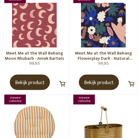
Meet Me at the Wall Behang
Meet Me at the Wall Behang
Moon Rhubarb - Aniek Bartels
Flowerplay Dark - Natural
99,95
99,95
Noord
Bekijk product
Bekijk product
nieuwe
nieuwe
collectie
collectie