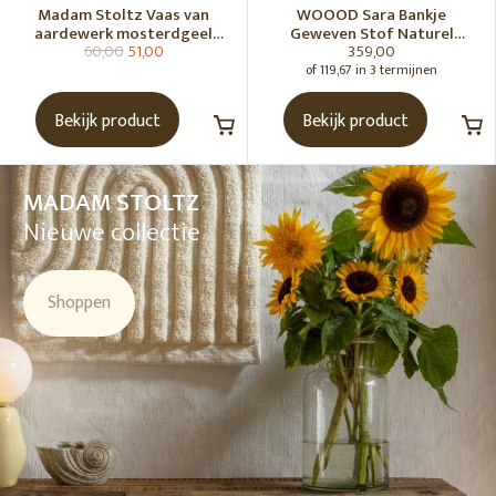
Madam Stoltz Vaas van
WOOOD Sara Bankje
aardewerk mosterdgeel
Geweven Stof Naturel
60,00
51,00
359,00
naturel
Melange [Fsc]
of 119,67 in 3 termijnen
Bekijk product
Bekijk product
MADAM STOLTZ
Nieuwe collectie
Shoppen