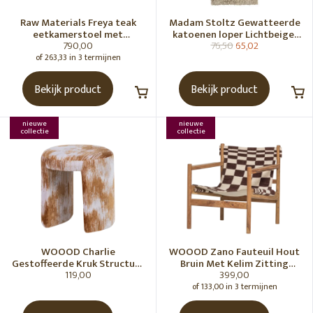
Raw Materials Freya teak
Madam Stoltz Gewatteerde
eetkamerstoel met
katoenen loper Lichtbeige,
790,00
76,50
65,02
armleuning - Zwart (set of 2)
gebroken wit, grijs, groen
of 263,33 in 3 termijnen
Bekijk product
Bekijk product
nieuwe
nieuwe
collectie
collectie
WOOOD Charlie
WOOOD Zano Fauteuil Hout
Gestoffeerde Kruk Structuur
Bruin Met Kelim Zitting
119,00
399,00
Stof Karamelbruin [Fsc]
Naturel
of 133,00 in 3 termijnen