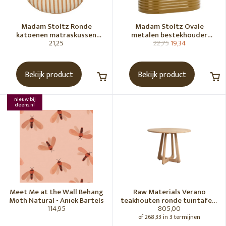
Madam Stoltz Ronde
Madam Stoltz Ovale
katoenen matraskussen
metalen bestekhouder
21,25
22,75
19,34
Gebroken wit, donkere
Tapenade
honingkleur
Bekijk product
Bekijk product
nieuw bij
deens.nl
Meet Me at the Wall Behang
Raw Materials Verano
Moth Natural - Aniek Bartels
teakhouten ronde tuintafel -
114,95
805,00
Ø100 cm
of 268,33 in 3 termijnen