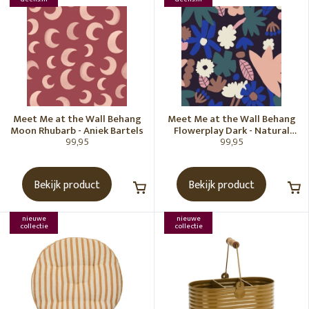
Meet Me at the Wall Behang
Meet Me at the Wall Behang
Moon Rhubarb - Aniek Bartels
Flowerplay Dark - Natural
99,95
99,95
Noord
Bekijk product
Bekijk product
nieuwe
nieuwe
collectie
collectie