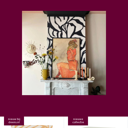
nieuw bij
nieuwe
deens.nl
collectie