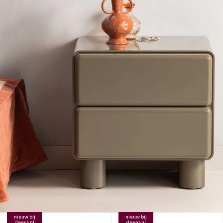
nieuw bij
nieuw bij
deens.nl
deens.nl