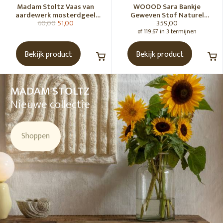
Madam Stoltz Vaas van
WOOOD Sara Bankje
aardewerk mosterdgeel
Geweven Stof Naturel
60,00
51,00
359,00
naturel
Melange [Fsc]
of 119,67 in 3 termijnen
Bekijk product
Bekijk product
MADAM STOLTZ
Nieuwe collectie
Shoppen