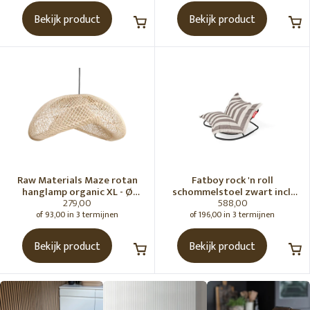
Bekijk product
Bekijk product
Raw Materials Maze rotan
Fatboy rock 'n roll
hanglamp organic XL - Ø
schommelstoel zwart incl.
279,00
588,00
75x31 cm
original Outdoor zitzak
Stripe Cacao
of 93,00 in 3 termijnen
of 196,00 in 3 termijnen
Bekijk product
Bekijk product