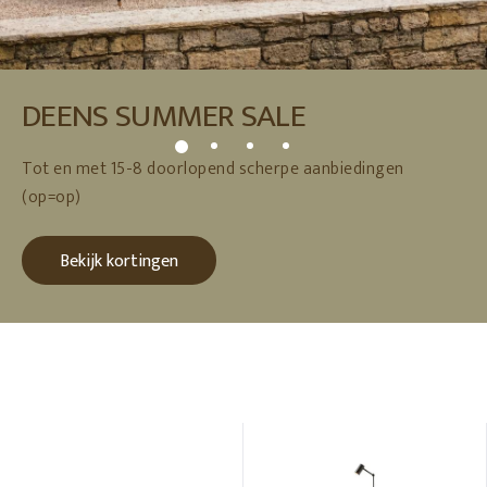
DEENS SUMMER SALE
Tot en met 15-8 doorlopend scherpe aanbiedingen
(op=op)
Bekijk kortingen