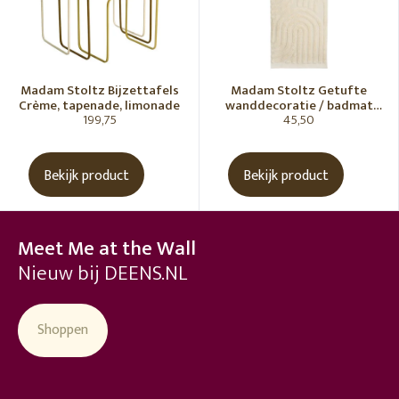
Madam Stoltz Bijzettafels
Madam Stoltz Getufte
Crème, tapenade, limonade
wanddecoratie / badmat
199,75
45,50
Vanille
Bekijk product
Bekijk product
Meet Me at the Wall
Nieuw bij DEENS.NL
Shoppen