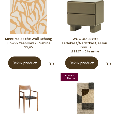
Meet Me at the Wall Behang
WOOOD Lustra
Flow & Yeahllow 2 - Sabine
Ladekast/Nachtkastje Hout
99,95
299,00
van Vessem
Hoogglans Groen [Fsc]
of 99,67 in 3 termijnen
Bekijk product
Bekijk product
nieuwe
collectie