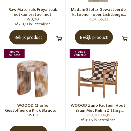
Raw Materials Freya teak
Madam Stoltz Gewatteerde
eetkamerstoel met
katoenen loper Lichtbeige,
790,00
76,50
65,02
armleuning - Zwart (set of 2)
gebroken wit, grijs, groen
of 263,33 in 3 termijnen
Bekijk product
Bekijk product
nieuwe
nieuwe
collectie
collectie
WOOOD Charlie
WOOOD Zano Fauteuil Hout
Gestoffeerde Kruk Structuur
Bruin Met Kelim Zitting
119,00
399,00
339,15
Stof Karamelbruin [Fsc]
Naturel
of 113,05 in 3 termijnen