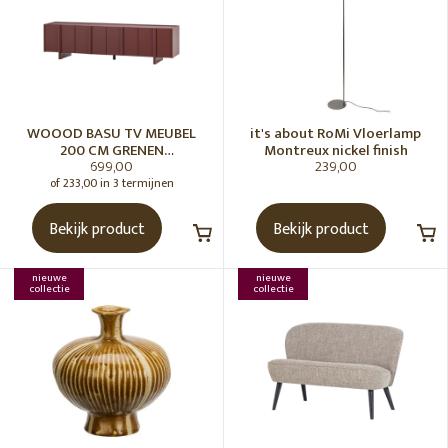
WOOOD BASU TV MEUBEL
it's about RoMi Vloerlamp
200 CM GRENEN
Montreux nickel finish
699,00
239,00
BORDEAUXROOD [fsc]
of 233,00 in 3 termijnen
Bekijk product
Bekijk product
nieuwe
nieuwe
collectie
collectie