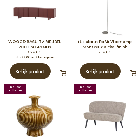
WOOOD BASU TV MEUBEL
it's about RoMi Vloerlamp
200 CM GRENEN
Montreux nickel finish
699,00
239,00
BORDEAUXROOD [fsc]
of 233,00 in 3 termijnen
Bekijk product
Bekijk product
nieuwe
nieuwe
collectie
collectie