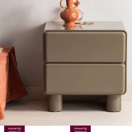
nieuw bij
nieuw bij
deens.nl
deens.nl