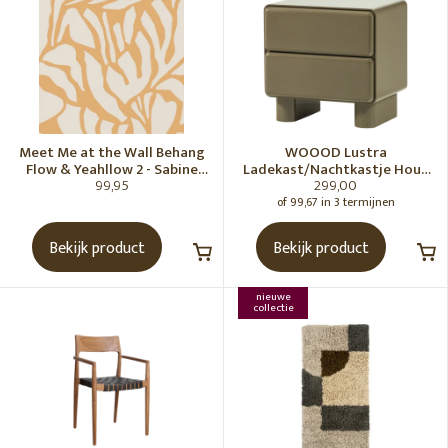
Meet Me at the Wall Behang
WOOOD Lustra
Flow & Yeahllow 2 - Sabine
Ladekast/Nachtkastje Hout
99,95
299,00
van Vessem
Hoogglans Groen [Fsc]
of 99,67 in 3 termijnen
Bekijk product
Bekijk product
nieuwe
collectie