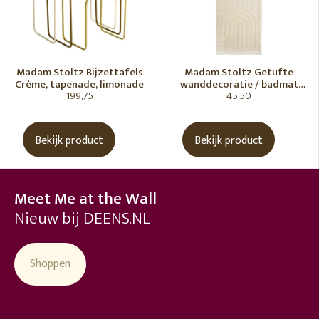
Madam Stoltz Bijzettafels
Madam Stoltz Getufte
Crème, tapenade, limonade
wanddecoratie / badmat
199,75
45,50
Vanille
Bekijk product
Bekijk product
Meet Me at the Wall
Nieuw bij DEENS.NL
Shoppen