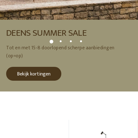
DEENS SUMMER SALE
Tot en met 15-8 doorlopend scherpe aanbiedingen
(op=op)
Bekijk kortingen