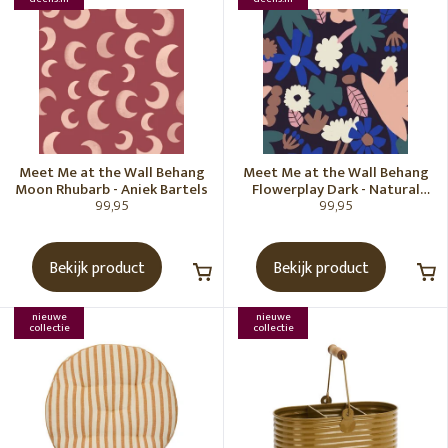
Meet Me at the Wall Behang
Meet Me at the Wall Behang
Moon Rhubarb - Aniek Bartels
Flowerplay Dark - Natural
99,95
99,95
Noord
Bekijk product
Bekijk product
nieuwe
nieuwe
collectie
collectie