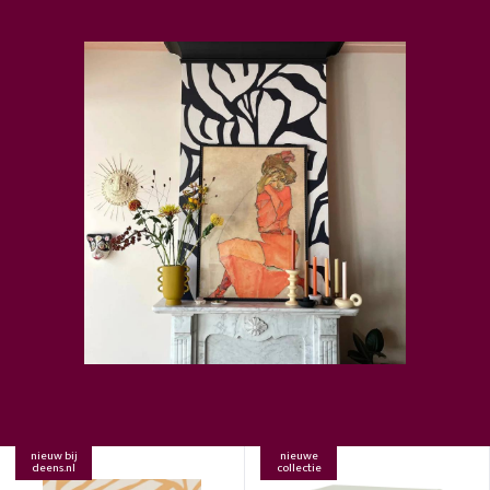
nieuw bij
nieuwe
deens.nl
collectie