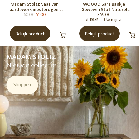
Madam Stoltz Vaas van
WOOOD Sara Bankje
aardewerk mosterdgeel
Geweven Stof Naturel
60,00
51,00
359,00
naturel
Melange [Fsc]
of 119,67 in 3 termijnen
Bekijk product
Bekijk product
MADAM STOLTZ
Nieuwe collectie
Shoppen