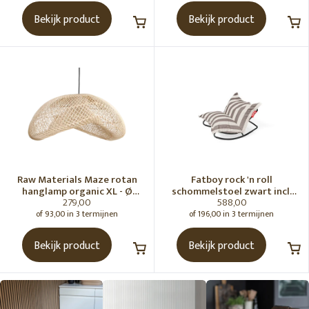
Bekijk product
Bekijk product
Raw Materials Maze rotan
Fatboy rock 'n roll
hanglamp organic XL - Ø
schommelstoel zwart incl.
279,00
588,00
75x31 cm
original Outdoor zitzak
Stripe Cacao
of 93,00 in 3 termijnen
of 196,00 in 3 termijnen
Bekijk product
Bekijk product