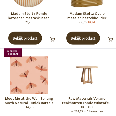
Madam Stoltz Ronde
Madam Stoltz Ovale
katoenen matraskussen
metalen bestekhouder
21,25
22,75
19,34
Gebroken wit, donkere
Tapenade
honingkleur
Bekijk product
Bekijk product
nieuw bij
deens.nl
Meet Me at the Wall Behang
Raw Materials Verano
Moth Natural - Aniek Bartels
teakhouten ronde tuintafel -
114,95
805,00
Ø100 cm
of 268,33 in 3 termijnen