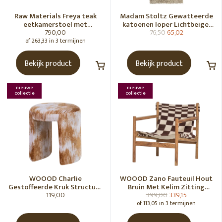
Raw Materials Freya teak
Madam Stoltz Gewatteerde
eetkamerstoel met
katoenen loper Lichtbeige,
790,00
76,50
65,02
armleuning - Zwart (set of 2)
gebroken wit, grijs, groen
of 263,33 in 3 termijnen
Bekijk product
Bekijk product
nieuwe
nieuwe
collectie
collectie
WOOOD Charlie
WOOOD Zano Fauteuil Hout
Gestoffeerde Kruk Structuur
Bruin Met Kelim Zitting
119,00
399,00
339,15
Stof Karamelbruin [Fsc]
Naturel
of 113,05 in 3 termijnen