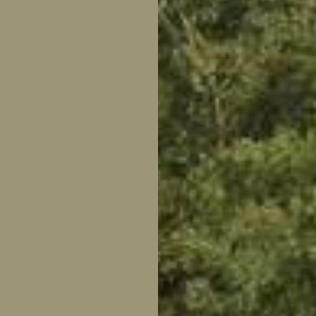
tuin
ctor
 AT