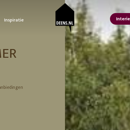
Interi
Inspiratie
sterdam
oonkamer
STUDIO DEENS
Tuin
Keuken
MER
lle interieur tips
Ontdek onze tips voor
Alles voor een koffieb
Studio Femme
or een lentelook in
het ultieme tuinfeest!
aan huis
Home
is
De voordelen van
Upgrade je keuken m
isse lente make-over
planten in je interieur
deze kleine
nbach
Urban Nature
n jouw interieur
De tuintrends van 2023
aanpassingen
Culture
ps voor een grote
De beste tuinmeubelen
 at the
Feestdagen
orjaarsschoonmaak
en tips om te loungen
vtwonen
er kleur in huis met
Inspiratie voor een
anbiedingen
Erop uit in eigen land
ze tips en
betoverende lente tuin!
9 leuke Vaderdag
ving
366 Concept
cessoires
Tuin zomerklaar maken?
cadeaus
Hier vind je tips en
11 cadeau ideeën voo
trucs!
Moederdag
Lekker loungen in stijl
Je eigen achtertuin als
vakantiebestemming
erials
Een staycation in eigen