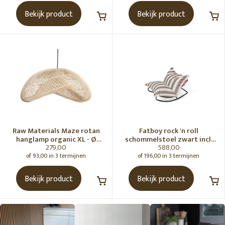
Bekijk product
Bekijk product
Raw Materials Maze rotan
Fatboy rock 'n roll
hanglamp organic XL - Ø
schommelstoel zwart incl.
279,00
588,00
75x31 cm
original Outdoor zitzak
Stripe Cacao
of 93,00 in 3 termijnen
of 196,00 in 3 termijnen
Bekijk product
Bekijk product