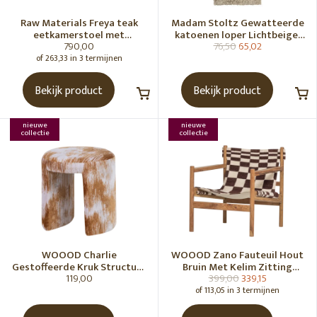
Raw Materials Freya teak
Madam Stoltz Gewatteerde
eetkamerstoel met
katoenen loper Lichtbeige,
790,00
76,50
65,02
armleuning - Zwart (set of 2)
gebroken wit, grijs, groen
of 263,33 in 3 termijnen
Bekijk product
Bekijk product
nieuwe
nieuwe
collectie
collectie
WOOOD Charlie
WOOOD Zano Fauteuil Hout
Gestoffeerde Kruk Structuur
Bruin Met Kelim Zitting
119,00
399,00
339,15
Stof Karamelbruin [Fsc]
Naturel
of 113,05 in 3 termijnen