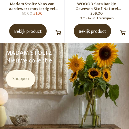
Madam Stoltz Vaas van
WOOOD Sara Bankje
aardewerk mosterdgeel
Geweven Stof Naturel
60,00
51,00
359,00
naturel
Melange [Fsc]
of 119,67 in 3 termijnen
Bekijk product
Bekijk product
MADAM STOLTZ
Nieuwe collectie
Shoppen