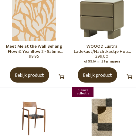
Meet Me at the Wall Behang
WOOOD Lustra
Flow & Yeahllow 2 - Sabine
Ladekast/Nachtkastje Hout
99,95
299,00
van Vessem
Hoogglans Groen [Fsc]
of 99,67 in 3 termijnen
Bekijk product
Bekijk product
nieuwe
collectie