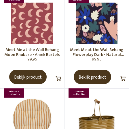
Meet Me at the Wall Behang
Meet Me at the Wall Behang
Moon Rhubarb - Aniek Bartels
Flowerplay Dark - Natural
99,95
99,95
Noord
Bekijk product
Bekijk product
nieuwe
nieuwe
collectie
collectie