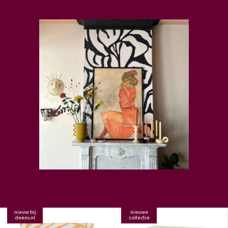
nieuw bij
nieuwe
deens.nl
collectie