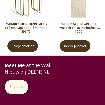
Madam Stoltz Bijzettafels
Madam Stoltz Getufte
Crème, tapenade, limonade
wanddecoratie / badmat
199,75
45,50
Vanille
Bekijk product
Bekijk product
Meet Me at the Wall
Nieuw bij DEENS.NL
Shoppen