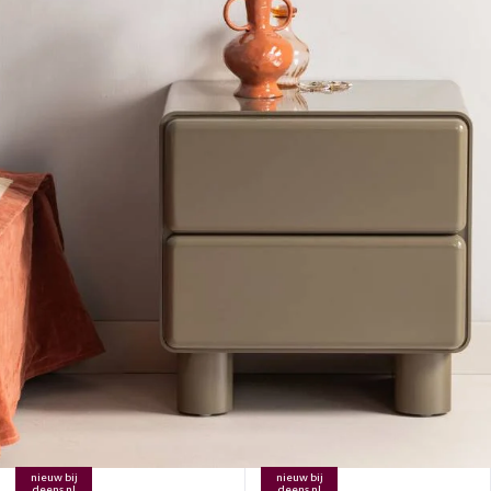
nieuw bij
nieuw bij
deens.nl
deens.nl