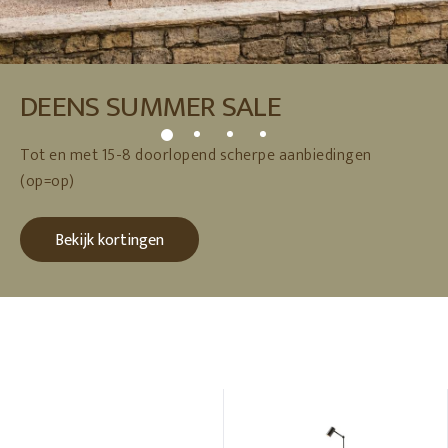
DEENS SUMMER SALE
Tot en met 15-8 doorlopend scherpe aanbiedingen
(op=op)
Bekijk kortingen