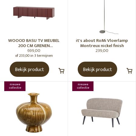
WOOOD BASU TV MEUBEL
it's about RoMi Vloerlamp
200 CM GRENEN
Montreux nickel finish
699,00
239,00
BORDEAUXROOD [fsc]
of 233,00 in 3 termijnen
Bekijk product
Bekijk product
nieuwe
nieuwe
collectie
collectie