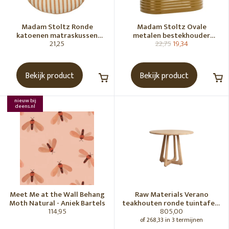
Madam Stoltz Ronde
Madam Stoltz Ovale
katoenen matraskussen
metalen bestekhouder
21,25
22,75
19,34
Gebroken wit, donkere
Tapenade
honingkleur
Bekijk product
Bekijk product
nieuw bij
deens.nl
Meet Me at the Wall Behang
Raw Materials Verano
Moth Natural - Aniek Bartels
teakhouten ronde tuintafel -
114,95
805,00
Ø100 cm
of 268,33 in 3 termijnen