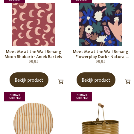
Meet Me at the Wall Behang
Meet Me at the Wall Behang
Moon Rhubarb - Aniek Bartels
Flowerplay Dark - Natural
99,95
99,95
Noord
Bekijk product
Bekijk product
nieuwe
nieuwe
collectie
collectie