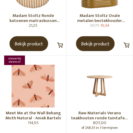
Madam Stoltz Ronde
Madam Stoltz Ovale
katoenen matraskussen
metalen bestekhouder
21,25
22,75
19,34
Gebroken wit, donkere
Tapenade
honingkleur
Bekijk product
Bekijk product
nieuw bij
deens.nl
Meet Me at the Wall Behang
Raw Materials Verano
Moth Natural - Aniek Bartels
teakhouten ronde tuintafel -
114,95
805,00
Ø100 cm
of 268,33 in 3 termijnen