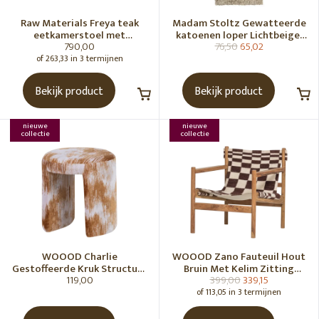
Raw Materials Freya teak
Madam Stoltz Gewatteerde
eetkamerstoel met
katoenen loper Lichtbeige,
790,00
76,50
65,02
armleuning - Zwart (set of 2)
gebroken wit, grijs, groen
of 263,33 in 3 termijnen
Bekijk product
Bekijk product
nieuwe
nieuwe
collectie
collectie
WOOOD Charlie
WOOOD Zano Fauteuil Hout
Gestoffeerde Kruk Structuur
Bruin Met Kelim Zitting
119,00
399,00
339,15
Stof Karamelbruin [Fsc]
Naturel
of 113,05 in 3 termijnen