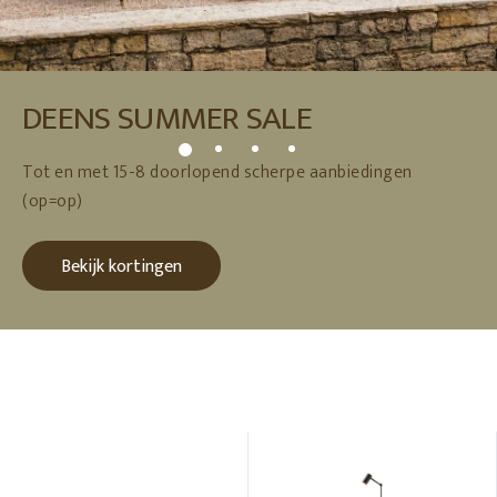
DEENS SUMMER SALE
Tot en met 15-8 doorlopend scherpe aanbiedingen
(op=op)
Bekijk kortingen