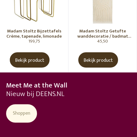
Madam Stoltz Bijzettafels
Madam Stoltz Getufte
Crème, tapenade, limonade
wanddecoratie / badmat
199,75
45,50
Vanille
Bekijk product
Bekijk product
Meet Me at the Wall
Nieuw bij DEENS.NL
Shoppen