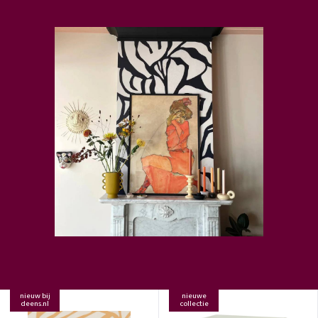
nieuw bij
nieuwe
deens.nl
collectie