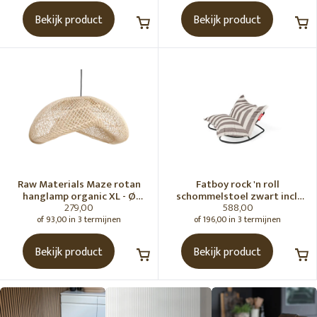
Bekijk product
Bekijk product
Raw Materials Maze rotan
Fatboy rock 'n roll
hanglamp organic XL - Ø
schommelstoel zwart incl.
279,00
588,00
75x31 cm
original Outdoor zitzak
Stripe Cacao
of 93,00 in 3 termijnen
of 196,00 in 3 termijnen
Bekijk product
Bekijk product