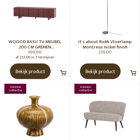
WOOOD BASU TV MEUBEL
it's about RoMi Vloerlamp
200 CM GRENEN
Montreux nickel finish
699,00
239,00
BORDEAUXROOD [fsc]
of 233,00 in 3 termijnen
Bekijk product
Bekijk product
nieuwe
nieuwe
collectie
collectie