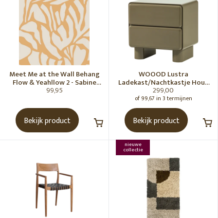
Meet Me at the Wall Behang
WOOOD Lustra
Flow & Yeahllow 2 - Sabine
Ladekast/Nachtkastje Hout
99,95
299,00
van Vessem
Hoogglans Groen [Fsc]
of 99,67 in 3 termijnen
Bekijk product
Bekijk product
nieuwe
collectie