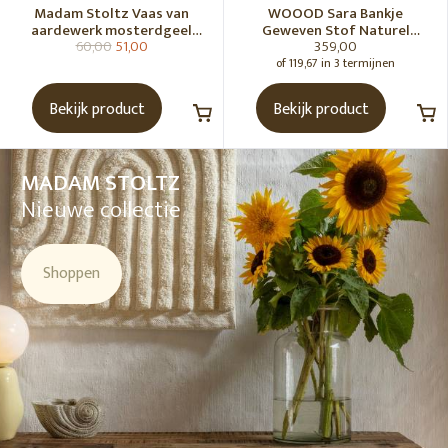
Madam Stoltz Vaas van
WOOOD Sara Bankje
aardewerk mosterdgeel
Geweven Stof Naturel
60,00
51,00
359,00
naturel
Melange [Fsc]
of 119,67 in 3 termijnen
Bekijk product
Bekijk product
MADAM STOLTZ
Nieuwe collectie
Shoppen