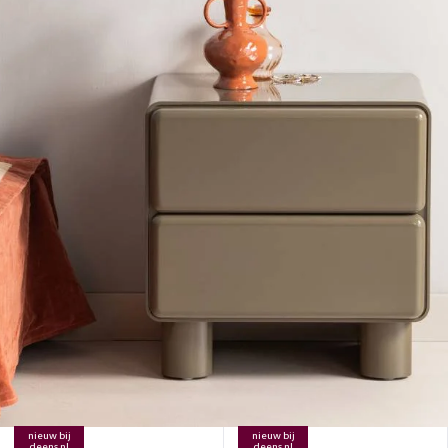
nieuw bij
nieuw bij
deens.nl
deens.nl