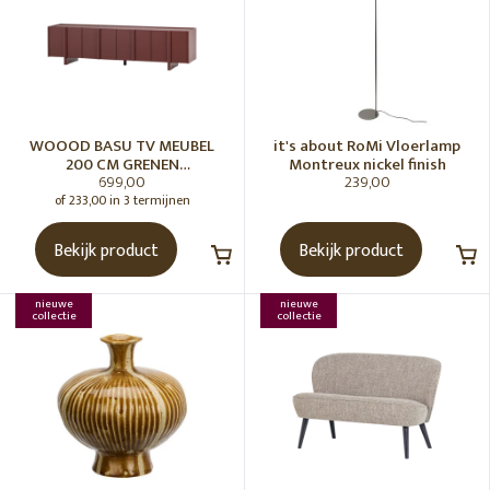
WOOOD BASU TV MEUBEL
it's about RoMi Vloerlamp
200 CM GRENEN
Montreux nickel finish
699,00
239,00
BORDEAUXROOD [fsc]
of 233,00 in 3 termijnen
Bekijk product
Bekijk product
nieuwe
nieuwe
collectie
collectie