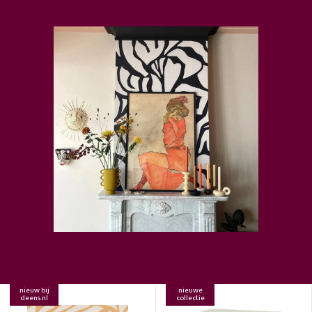
nieuw bij
nieuwe
deens.nl
collectie