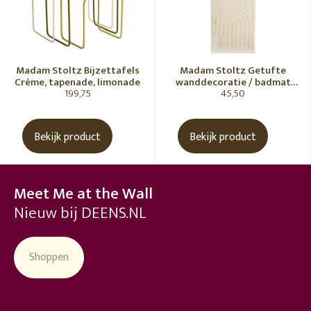
Madam Stoltz Bijzettafels
Madam Stoltz Getufte
Crème, tapenade, limonade
wanddecoratie / badmat
199,75
45,50
Vanille
Bekijk product
Bekijk product
Meet Me at the Wall
Nieuw bij DEENS.NL
Shoppen