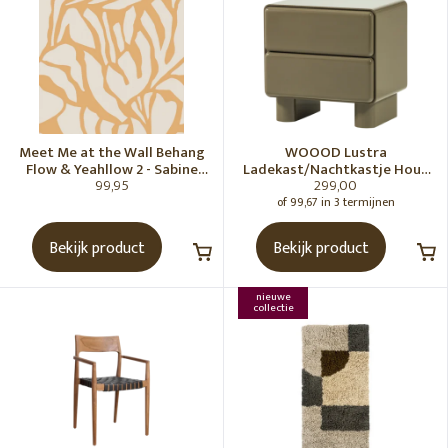
Meet Me at the Wall Behang
WOOOD Lustra
Flow & Yeahllow 2 - Sabine
Ladekast/Nachtkastje Hout
99,95
299,00
van Vessem
Hoogglans Groen [Fsc]
of 99,67 in 3 termijnen
Bekijk product
Bekijk product
nieuwe
collectie