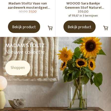
Madam Stoltz Vaas van
WOOOD Sara Bankje
aardewerk mosterdgeel
Geweven Stof Naturel
60,00
51,00
359,00
naturel
Melange [Fsc]
of 119,67 in 3 termijnen
Bekijk product
Bekijk product
MADAM STOLTZ
Nieuwe collectie
Shoppen