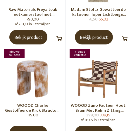
Raw Materials Freya teak
Madam Stoltz Gewatteerde
eetkamerstoel met
katoenen loper Lichtbeige,
790,00
76,50
65,02
armleuning - Zwart (set of 2)
gebroken wit, grijs, groen
of 263,33 in 3 termijnen
Bekijk product
Bekijk product
nieuwe
nieuwe
collectie
collectie
WOOOD Charlie
WOOOD Zano Fauteuil Hout
Gestoffeerde Kruk Structuur
Bruin Met Kelim Zitting
119,00
399,00
339,15
Stof Karamelbruin [Fsc]
Naturel
of 113,05 in 3 termijnen