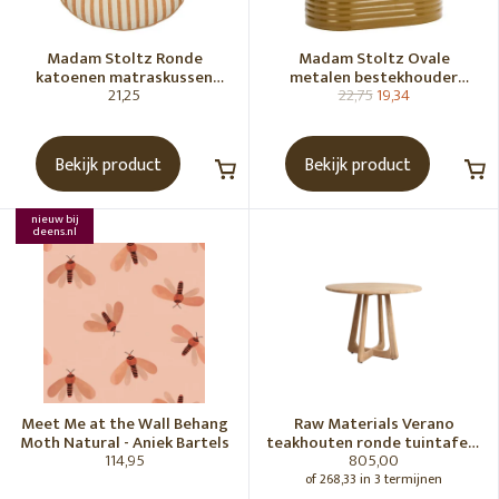
Madam Stoltz Ronde
Madam Stoltz Ovale
katoenen matraskussen
metalen bestekhouder
21,25
22,75
19,34
Gebroken wit, donkere
Tapenade
honingkleur
Bekijk product
Bekijk product
nieuw bij
deens.nl
Meet Me at the Wall Behang
Raw Materials Verano
Moth Natural - Aniek Bartels
teakhouten ronde tuintafel -
114,95
805,00
Ø100 cm
of 268,33 in 3 termijnen