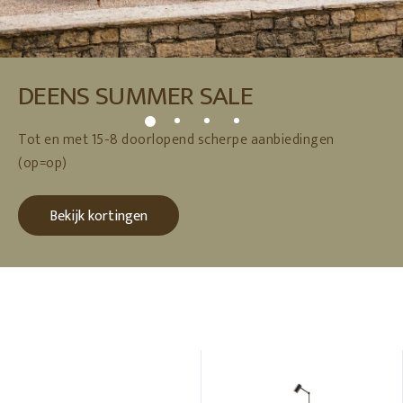
DEENS SUMMER SALE
Tot en met 15-8 doorlopend scherpe aanbiedingen
(op=op)
Bekijk kortingen