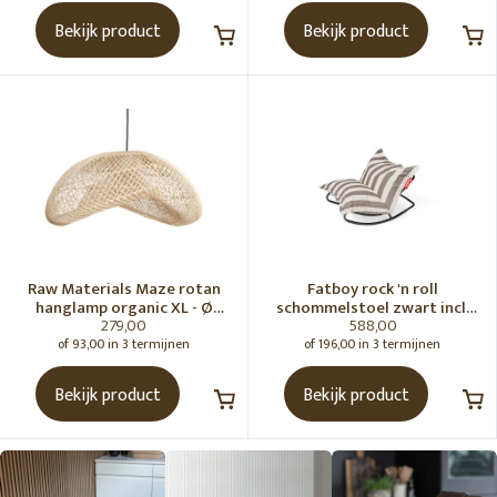
Bekijk product
Bekijk product
Raw Materials Maze rotan
Fatboy rock 'n roll
hanglamp organic XL - Ø
schommelstoel zwart incl.
279,00
588,00
75x31 cm
original Outdoor zitzak
Stripe Cacao
of 93,00 in 3 termijnen
of 196,00 in 3 termijnen
Bekijk product
Bekijk product