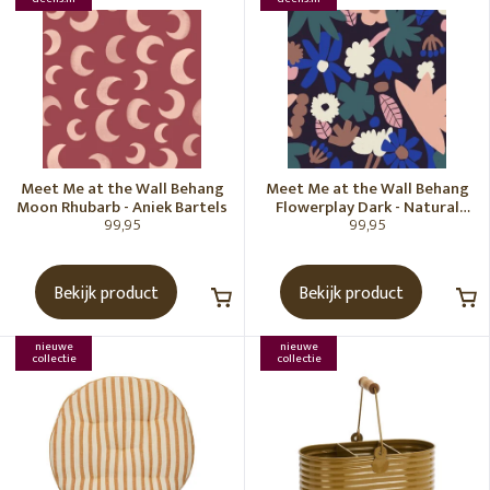
Meet Me at the Wall Behang
Meet Me at the Wall Behang
Moon Rhubarb - Aniek Bartels
Flowerplay Dark - Natural
99,95
99,95
Noord
Bekijk product
Bekijk product
nieuwe
nieuwe
collectie
collectie