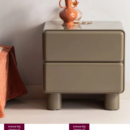
nieuw bij
nieuw bij
deens.nl
deens.nl