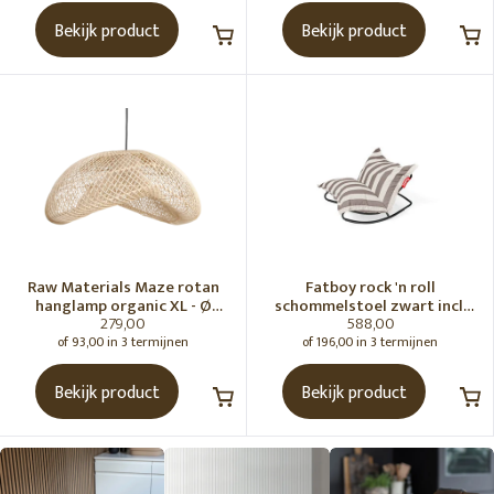
Bekijk product
Bekijk product
Raw Materials Maze rotan
Fatboy rock 'n roll
hanglamp organic XL - Ø
schommelstoel zwart incl.
279,00
588,00
75x31 cm
original Outdoor zitzak
Stripe Cacao
of 93,00 in 3 termijnen
of 196,00 in 3 termijnen
Bekijk product
Bekijk product