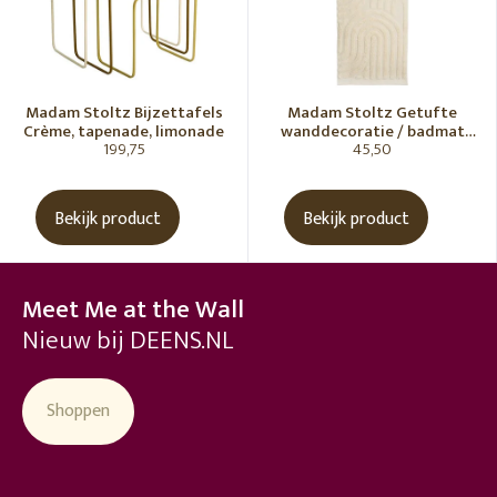
Madam Stoltz Bijzettafels
Madam Stoltz Getufte
Crème, tapenade, limonade
wanddecoratie / badmat
199,75
45,50
Vanille
Bekijk product
Bekijk product
Meet Me at the Wall
Nieuw bij DEENS.NL
Shoppen