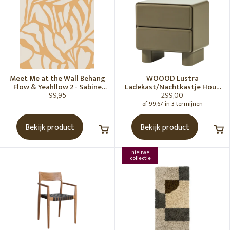
Meet Me at the Wall Behang
WOOOD Lustra
Flow & Yeahllow 2 - Sabine
Ladekast/Nachtkastje Hout
99,95
299,00
van Vessem
Hoogglans Groen [Fsc]
of 99,67 in 3 termijnen
Bekijk product
Bekijk product
nieuwe
collectie