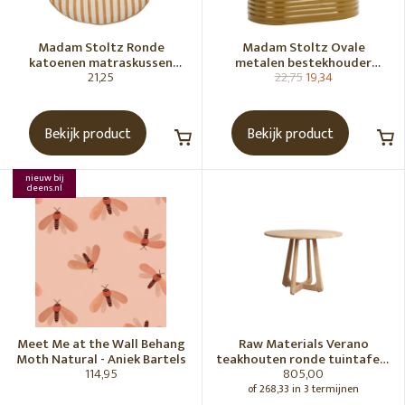
Madam Stoltz Ronde
Madam Stoltz Ovale
katoenen matraskussen
metalen bestekhouder
21,25
22,75
19,34
Gebroken wit, donkere
Tapenade
honingkleur
Bekijk product
Bekijk product
nieuw bij
deens.nl
Meet Me at the Wall Behang
Raw Materials Verano
Moth Natural - Aniek Bartels
teakhouten ronde tuintafel -
114,95
805,00
Ø100 cm
of 268,33 in 3 termijnen