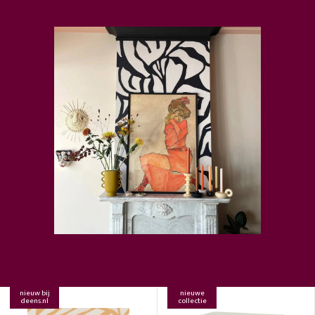
nieuw bij
nieuwe
deens.nl
collectie