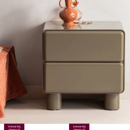
nieuw bij
nieuw bij
deens.nl
deens.nl