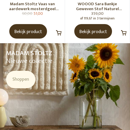
Madam Stoltz Vaas van
WOOOD Sara Bankje
aardewerk mosterdgeel
Geweven Stof Naturel
60,00
51,00
359,00
naturel
Melange [Fsc]
of 119,67 in 3 termijnen
Bekijk product
Bekijk product
MADAM STOLTZ
Nieuwe collectie
Shoppen