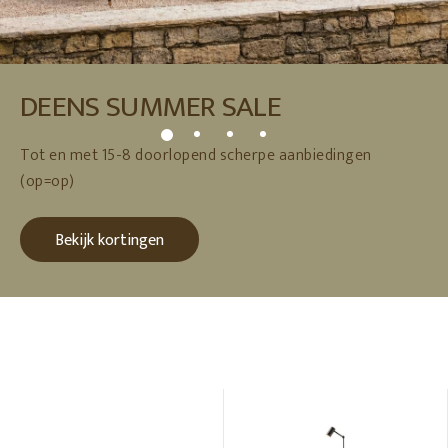
DEENS SUMMER SALE
Tot en met 15-8 doorlopend scherpe aanbiedingen
(op=op)
Bekijk kortingen