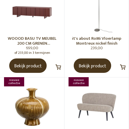
WOOOD BASU TV MEUBEL
it's about RoMi Vloerlamp
200 CM GRENEN
Montreux nickel finish
699,00
239,00
BORDEAUXROOD [fsc]
of 233,00 in 3 termijnen
Bekijk product
Bekijk product
nieuwe
nieuwe
collectie
collectie