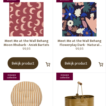
Meet Me at the Wall Behang
Meet Me at the Wall Behang
Moon Rhubarb - Aniek Bartels
Flowerplay Dark - Natural
99,95
99,95
Noord
Bekijk product
Bekijk product
nieuwe
nieuwe
collectie
collectie