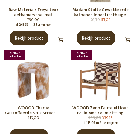
Raw Materials Freya teak
Madam Stoltz Gewatteerde
eetkamerstoel met
katoenen loper Lichtbeige,
790,00
76,50
65,02
armleuning - Zwart (set of 2)
gebroken wit, grijs, groen
of 263,33 in 3 termijnen
Bekijk product
Bekijk product
nieuwe
nieuwe
collectie
collectie
WOOOD Charlie
WOOOD Zano Fauteuil Hout
Gestoffeerde Kruk Structuur
Bruin Met Kelim Zitting
119,00
399,00
339,15
Stof Karamelbruin [Fsc]
Naturel
of 113,05 in 3 termijnen