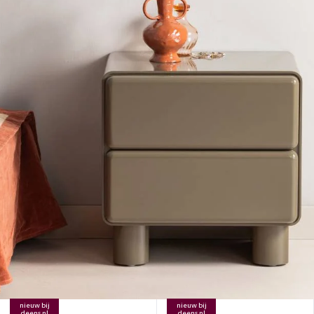
nieuw bij
nieuw bij
deens.nl
deens.nl