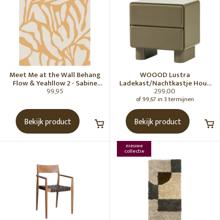
Meet Me at the Wall Behang
WOOOD Lustra
Flow & Yeahllow 2 - Sabine
Ladekast/Nachtkastje Hout
99,95
299,00
van Vessem
Hoogglans Groen [Fsc]
of 99,67 in 3 termijnen
Bekijk product
Bekijk product
nieuwe
collectie