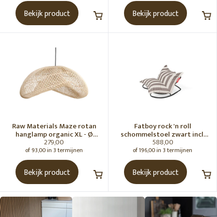
Bekijk product
Bekijk product
Raw Materials Maze rotan
Fatboy rock 'n roll
hanglamp organic XL - Ø
schommelstoel zwart incl.
279,00
588,00
75x31 cm
original Outdoor zitzak
Stripe Cacao
of 93,00 in 3 termijnen
of 196,00 in 3 termijnen
Bekijk product
Bekijk product