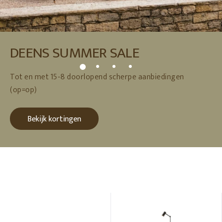
DEENS SUMMER SALE
Tot en met 15-8 doorlopend scherpe aanbiedingen
(op=op)
Bekijk kortingen