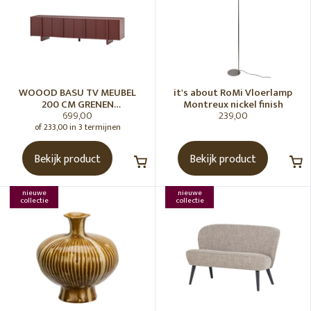
WOOOD BASU TV MEUBEL
it's about RoMi Vloerlamp
200 CM GRENEN
Montreux nickel finish
699,00
239,00
BORDEAUXROOD [fsc]
of 233,00 in 3 termijnen
Bekijk product
Bekijk product
nieuwe
nieuwe
collectie
collectie