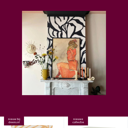
nieuw bij
nieuwe
deens.nl
collectie