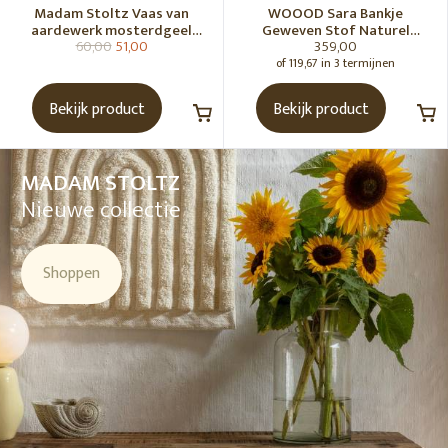
Madam Stoltz Vaas van
WOOOD Sara Bankje
aardewerk mosterdgeel
Geweven Stof Naturel
60,00
51,00
359,00
naturel
Melange [Fsc]
of 119,67 in 3 termijnen
Bekijk product
Bekijk product
MADAM STOLTZ
Nieuwe collectie
Shoppen