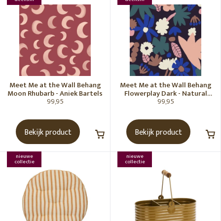
Meet Me at the Wall Behang
Meet Me at the Wall Behang
Moon Rhubarb - Aniek Bartels
Flowerplay Dark - Natural
99,95
99,95
Noord
Bekijk product
Bekijk product
nieuwe
nieuwe
collectie
collectie