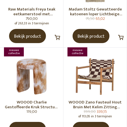
Raw Materials Freya teak
Madam Stoltz Gewatteerde
eetkamerstoel met
katoenen loper Lichtbeige,
790,00
76,50
65,02
armleuning - Zwart (set of 2)
gebroken wit, grijs, groen
of 263,33 in 3 termijnen
Bekijk product
Bekijk product
nieuwe
nieuwe
collectie
collectie
WOOOD Charlie
WOOOD Zano Fauteuil Hout
Gestoffeerde Kruk Structuur
Bruin Met Kelim Zitting
119,00
399,00
339,15
Stof Karamelbruin [Fsc]
Naturel
of 113,05 in 3 termijnen