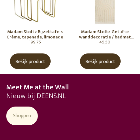
Madam Stoltz Bijzettafels
Madam Stoltz Getufte
Crème, tapenade, limonade
wanddecoratie / badmat
199,75
45,50
Vanille
Bekijk product
Bekijk product
Meet Me at the Wall
Nieuw bij DEENS.NL
Shoppen