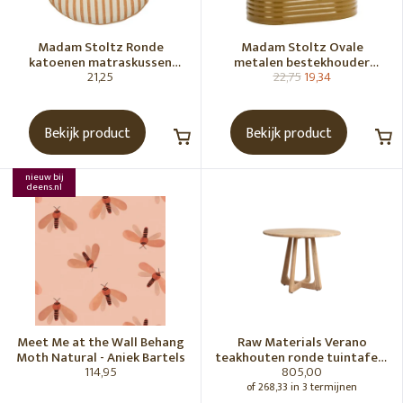
Madam Stoltz Ronde
Madam Stoltz Ovale
katoenen matraskussen
metalen bestekhouder
21,25
22,75
19,34
Gebroken wit, donkere
Tapenade
honingkleur
Bekijk product
Bekijk product
nieuw bij
deens.nl
Meet Me at the Wall Behang
Raw Materials Verano
Moth Natural - Aniek Bartels
teakhouten ronde tuintafel -
114,95
805,00
Ø100 cm
of 268,33 in 3 termijnen