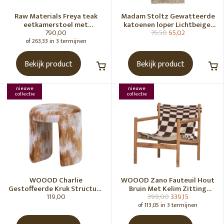
Raw Materials Freya teak
Madam Stoltz Gewatteerde
eetkamerstoel met
katoenen loper Lichtbeige,
790,00
76,50
65,02
armleuning - Zwart (set of 2)
gebroken wit, grijs, groen
of 263,33 in 3 termijnen
Bekijk product
Bekijk product
nieuwe
nieuwe
collectie
collectie
WOOOD Charlie
WOOOD Zano Fauteuil Hout
Gestoffeerde Kruk Structuur
Bruin Met Kelim Zitting
119,00
399,00
339,15
Stof Karamelbruin [Fsc]
Naturel
of 113,05 in 3 termijnen