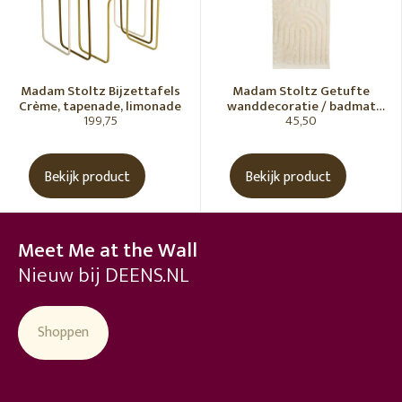
Madam Stoltz Bijzettafels
Madam Stoltz Getufte
Crème, tapenade, limonade
wanddecoratie / badmat
199,75
45,50
Vanille
Bekijk product
Bekijk product
Meet Me at the Wall
Nieuw bij DEENS.NL
Shoppen