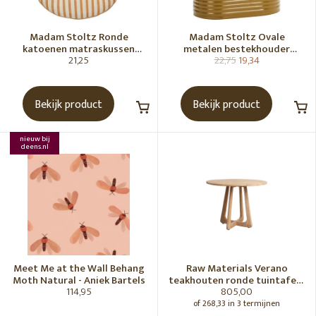
Madam Stoltz Ronde
Madam Stoltz Ovale
katoenen matraskussen
metalen bestekhouder
21,25
22,75
19,34
Gebroken wit, donkere
Tapenade
honingkleur
Bekijk product
Bekijk product
nieuw bij
deens.nl
Meet Me at the Wall Behang
Raw Materials Verano
Moth Natural - Aniek Bartels
teakhouten ronde tuintafel -
114,95
805,00
Ø100 cm
of 268,33 in 3 termijnen