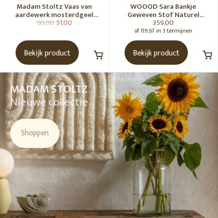
Madam Stoltz Vaas van
WOOOD Sara Bankje
aardewerk mosterdgeel
Geweven Stof Naturel
60,00
51,00
359,00
naturel
Melange [Fsc]
of 119,67 in 3 termijnen
Bekijk product
Bekijk product
MADAM STOLTZ
Nieuwe collectie
Shoppen