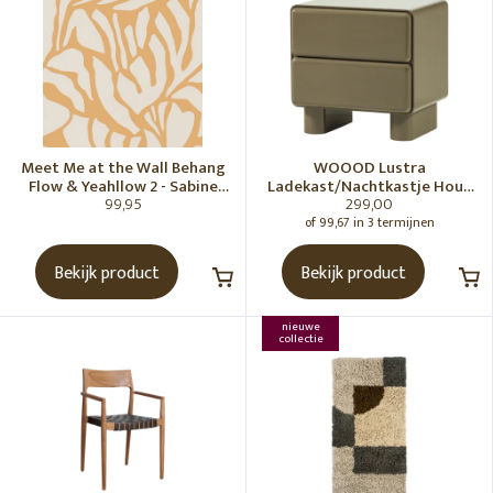
Meet Me at the Wall Behang
WOOOD Lustra
Flow & Yeahllow 2 - Sabine
Ladekast/Nachtkastje Hout
99,95
299,00
van Vessem
Hoogglans Groen [Fsc]
of 99,67 in 3 termijnen
Bekijk product
Bekijk product
nieuwe
collectie