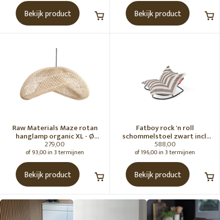
Bekijk product
Bekijk product
Raw Materials Maze rotan
Fatboy rock 'n roll
hanglamp organic XL - Ø
schommelstoel zwart incl.
279,00
588,00
75x31 cm
original Outdoor zitzak
Stripe Cacao
of 93,00 in 3 termijnen
of 196,00 in 3 termijnen
Bekijk product
Bekijk product