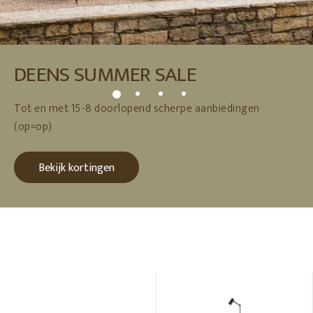
DEENS SUMMER SALE
Tot en met 15-8 doorlopend scherpe aanbiedingen
(op=op)
Bekijk kortingen