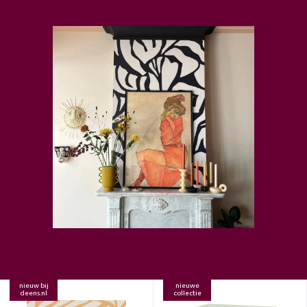
nieuw bij
nieuwe
deens.nl
collectie