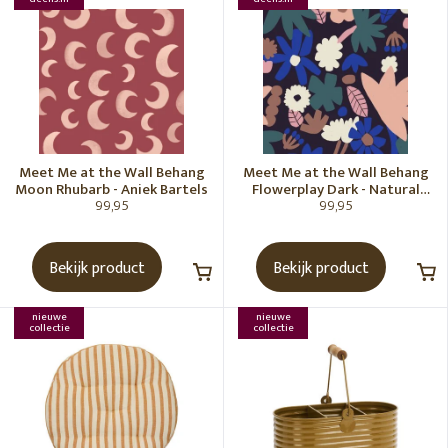
Meet Me at the Wall Behang
Meet Me at the Wall Behang
Moon Rhubarb - Aniek Bartels
Flowerplay Dark - Natural
99,95
99,95
Noord
Bekijk product
Bekijk product
nieuwe
nieuwe
collectie
collectie