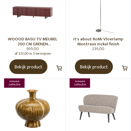
WOOOD BASU TV MEUBEL
it's about RoMi Vloerlamp
200 CM GRENEN
Montreux nickel finish
699,00
239,00
BORDEAUXROOD [fsc]
of 233,00 in 3 termijnen
Bekijk product
Bekijk product
nieuwe
nieuwe
collectie
collectie