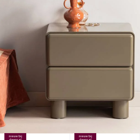
nieuw bij
nieuw bij
deens.nl
deens.nl