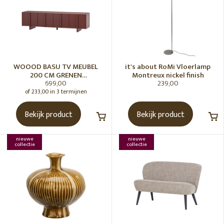
WOOOD BASU TV MEUBEL
it's about RoMi Vloerlamp
200 CM GRENEN
Montreux nickel finish
699,00
239,00
BORDEAUXROOD [fsc]
of 233,00 in 3 termijnen
Bekijk product
Bekijk product
nieuwe
nieuwe
collectie
collectie