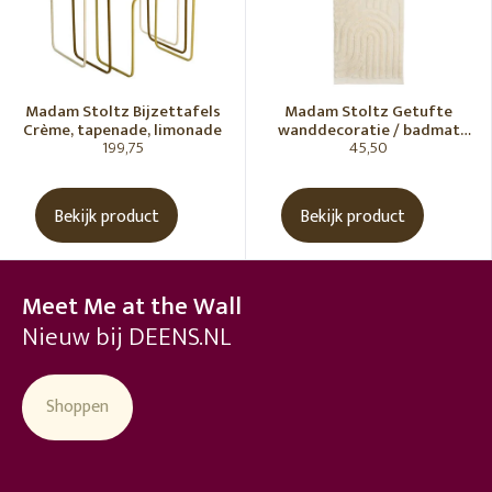
Madam Stoltz Bijzettafels
Madam Stoltz Getufte
Crème, tapenade, limonade
wanddecoratie / badmat
199,75
45,50
Vanille
Bekijk product
Bekijk product
Meet Me at the Wall
Nieuw bij DEENS.NL
Shoppen