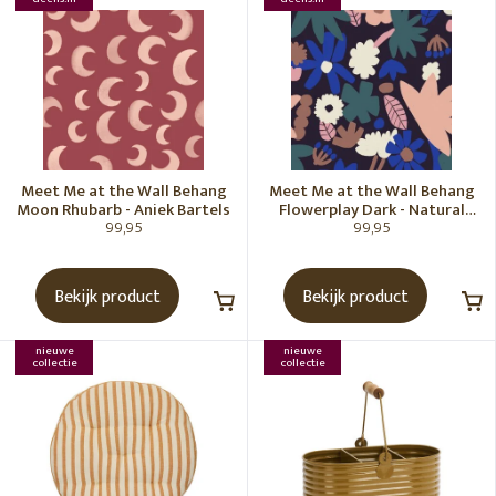
Meet Me at the Wall Behang
Meet Me at the Wall Behang
Moon Rhubarb - Aniek Bartels
Flowerplay Dark - Natural
99,95
99,95
Noord
Bekijk product
Bekijk product
nieuwe
nieuwe
collectie
collectie