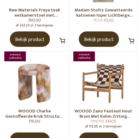
Raw Materials Freya teak
Madam Stoltz Gewatteerde
eetkamerstoel met
katoenen loper Lichtbeige,
790,00
76,50
65,02
armleuning - Zwart (set of 2)
gebroken wit, grijs, groen
of 263,33 in 3 termijnen
Bekijk product
Bekijk product
nieuwe
nieuwe
collectie
collectie
WOOOD Charlie
WOOOD Zano Fauteuil Hout
Gestoffeerde Kruk Structuur
Bruin Met Kelim Zitting
119,00
399,00
339,15
Stof Karamelbruin [Fsc]
Naturel
of 113,05 in 3 termijnen