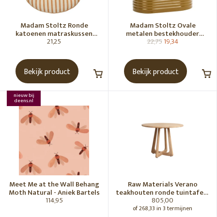
Madam Stoltz Ronde
Madam Stoltz Ovale
katoenen matraskussen
metalen bestekhouder
21,25
22,75
19,34
Gebroken wit, donkere
Tapenade
honingkleur
Bekijk product
Bekijk product
nieuw bij
deens.nl
Meet Me at the Wall Behang
Raw Materials Verano
Moth Natural - Aniek Bartels
teakhouten ronde tuintafel -
114,95
805,00
Ø100 cm
of 268,33 in 3 termijnen