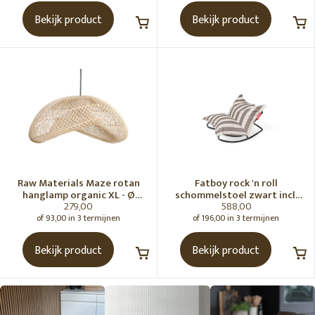
Bekijk product
Bekijk product
Raw Materials Maze rotan
Fatboy rock 'n roll
hanglamp organic XL - Ø
schommelstoel zwart incl.
279,00
588,00
75x31 cm
original Outdoor zitzak
Stripe Cacao
of 93,00 in 3 termijnen
of 196,00 in 3 termijnen
Bekijk product
Bekijk product