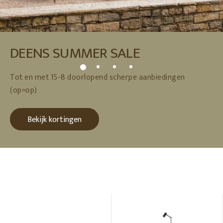
DEENS SUMMER SALE
Tot en met 15-8 doorlopend scherpe aanbiedingen
(op=op)
Bekijk kortingen