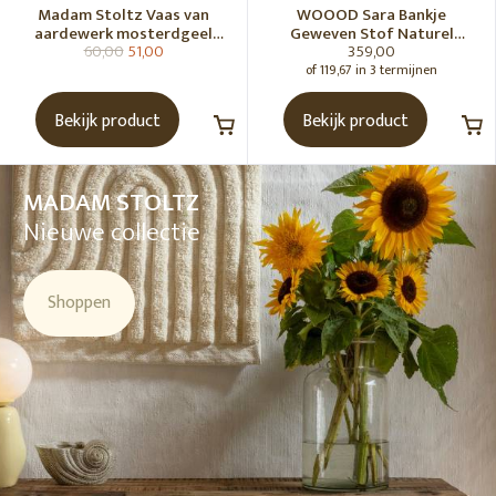
Madam Stoltz Vaas van
WOOOD Sara Bankje
aardewerk mosterdgeel
Geweven Stof Naturel
60,00
51,00
359,00
naturel
Melange [Fsc]
of 119,67 in 3 termijnen
Bekijk product
Bekijk product
MADAM STOLTZ
Nieuwe collectie
Shoppen