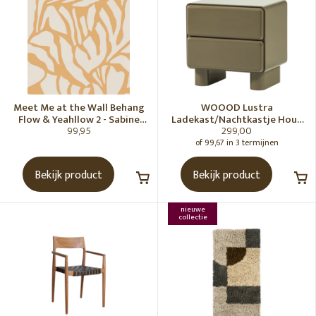
Meet Me at the Wall Behang
WOOOD Lustra
Flow & Yeahllow 2 - Sabine
Ladekast/Nachtkastje Hout
99,95
299,00
van Vessem
Hoogglans Groen [Fsc]
of 99,67 in 3 termijnen
Bekijk product
Bekijk product
nieuwe
collectie