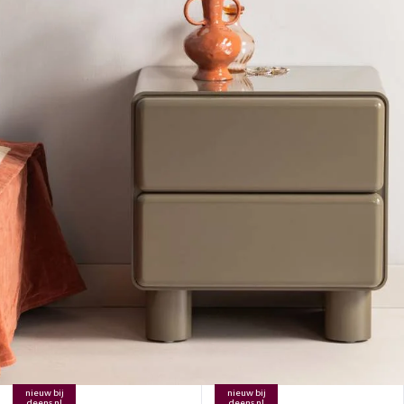
nieuw bij
nieuw bij
deens.nl
deens.nl