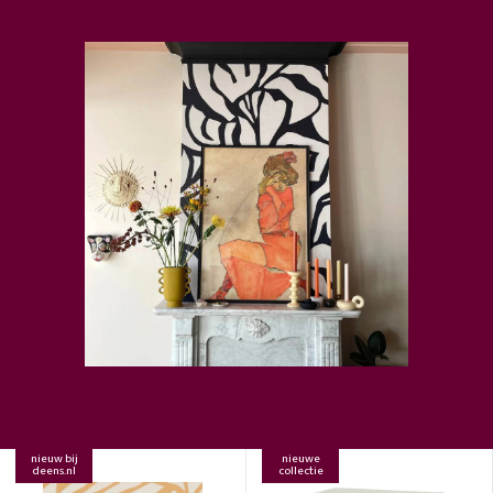
nieuw bij
nieuwe
deens.nl
collectie