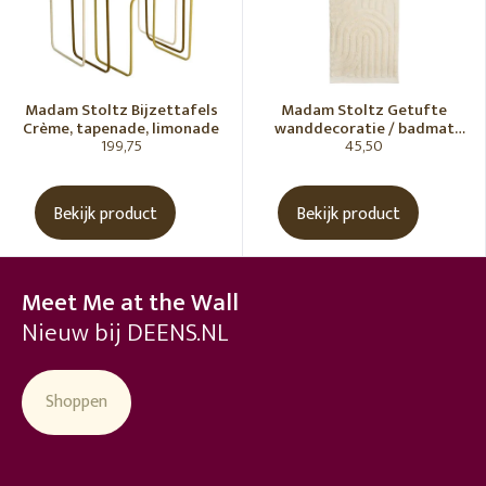
Madam Stoltz Bijzettafels
Madam Stoltz Getufte
Crème, tapenade, limonade
wanddecoratie / badmat
199,75
45,50
Vanille
Bekijk product
Bekijk product
Meet Me at the Wall
Nieuw bij DEENS.NL
Shoppen