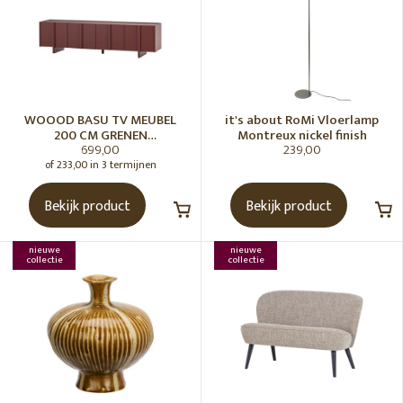
WOOOD BASU TV MEUBEL
it's about RoMi Vloerlamp
200 CM GRENEN
Montreux nickel finish
699,00
239,00
BORDEAUXROOD [fsc]
of 233,00 in 3 termijnen
Bekijk product
Bekijk product
nieuwe
nieuwe
collectie
collectie