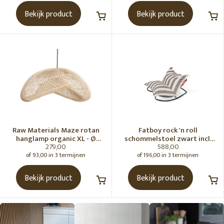
Bekijk product
Bekijk product
Raw Materials Maze rotan
Fatboy rock 'n roll
hanglamp organic XL - Ø
schommelstoel zwart incl.
279,00
588,00
75x31 cm
original Outdoor zitzak
Stripe Cacao
of 93,00 in 3 termijnen
of 196,00 in 3 termijnen
Bekijk product
Bekijk product