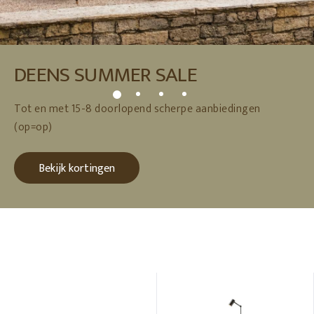
DEENS SUMMER SALE
Tot en met 15-8 doorlopend scherpe aanbiedingen
(op=op)
Bekijk kortingen