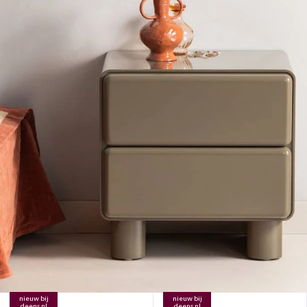
nieuw bij
nieuw bij
deens.nl
deens.nl