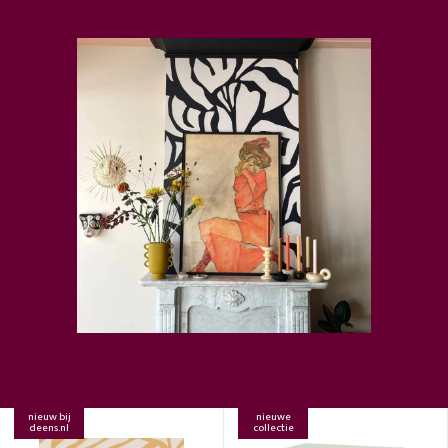
nieuw bij
nieuwe
deens.nl
collectie