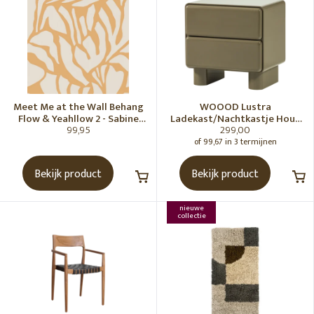
Meet Me at the Wall Behang
WOOOD Lustra
Flow & Yeahllow 2 - Sabine
Ladekast/Nachtkastje Hout
99,95
299,00
van Vessem
Hoogglans Groen [Fsc]
of 99,67 in 3 termijnen
Bekijk product
Bekijk product
nieuwe
collectie