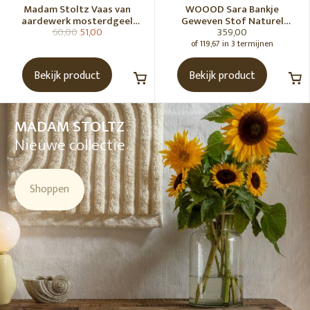
Madam Stoltz Vaas van
WOOOD Sara Bankje
aardewerk mosterdgeel
Geweven Stof Naturel
60,00
51,00
359,00
naturel
Melange [Fsc]
of 119,67 in 3 termijnen
Bekijk product
Bekijk product
MADAM STOLTZ
Nieuwe collectie
Shoppen