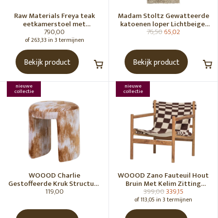
Raw Materials Freya teak
Madam Stoltz Gewatteerde
eetkamerstoel met
katoenen loper Lichtbeige,
790,00
76,50
65,02
armleuning - Zwart (set of 2)
gebroken wit, grijs, groen
of 263,33 in 3 termijnen
Bekijk product
Bekijk product
nieuwe
nieuwe
collectie
collectie
WOOOD Charlie
WOOOD Zano Fauteuil Hout
Gestoffeerde Kruk Structuur
Bruin Met Kelim Zitting
119,00
399,00
339,15
Stof Karamelbruin [Fsc]
Naturel
of 113,05 in 3 termijnen