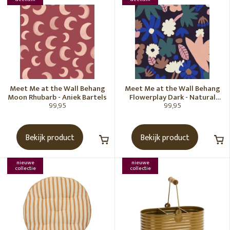
Meet Me at the Wall Behang
Meet Me at the Wall Behang
Moon Rhubarb - Aniek Bartels
Flowerplay Dark - Natural
99,95
99,95
Noord
Bekijk product
Bekijk product
nieuwe
nieuwe
collectie
collectie