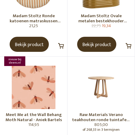
Madam Stoltz Ronde
Madam Stoltz Ovale
katoenen matraskussen
metalen bestekhouder
21,25
22,75
19,34
Gebroken wit, donkere
Tapenade
honingkleur
Bekijk product
Bekijk product
nieuw bij
deens.nl
Meet Me at the Wall Behang
Raw Materials Verano
Moth Natural - Aniek Bartels
teakhouten ronde tuintafel -
114,95
805,00
Ø100 cm
of 268,33 in 3 termijnen