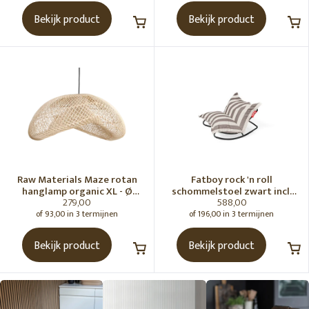
Bekijk product
Bekijk product
Raw Materials Maze rotan
Fatboy rock 'n roll
hanglamp organic XL - Ø
schommelstoel zwart incl.
279,00
588,00
75x31 cm
original Outdoor zitzak
Stripe Cacao
of 93,00 in 3 termijnen
of 196,00 in 3 termijnen
Bekijk product
Bekijk product