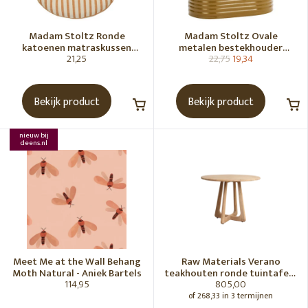
Madam Stoltz Ronde
Madam Stoltz Ovale
katoenen matraskussen
metalen bestekhouder
21,25
22,75
19,34
Gebroken wit, donkere
Tapenade
honingkleur
Bekijk product
Bekijk product
nieuw bij
deens.nl
Meet Me at the Wall Behang
Raw Materials Verano
Moth Natural - Aniek Bartels
teakhouten ronde tuintafel -
114,95
805,00
Ø100 cm
of 268,33 in 3 termijnen