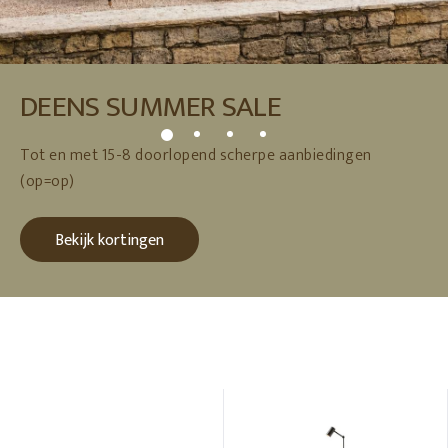
DEENS SUMMER SALE
Tot en met 15-8 doorlopend scherpe aanbiedingen
(op=op)
Bekijk kortingen