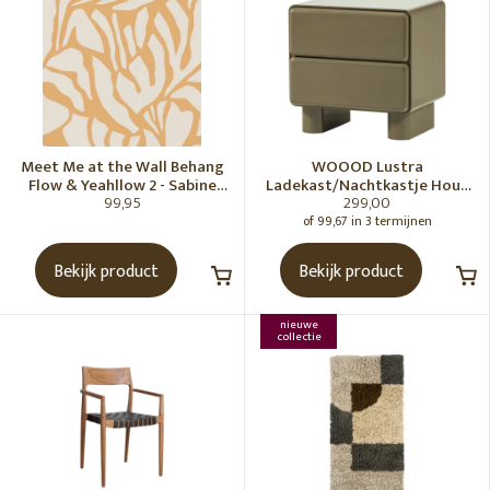
Meet Me at the Wall Behang
WOOOD Lustra
Flow & Yeahllow 2 - Sabine
Ladekast/Nachtkastje Hout
99,95
299,00
van Vessem
Hoogglans Groen [Fsc]
of 99,67 in 3 termijnen
Bekijk product
Bekijk product
nieuwe
collectie