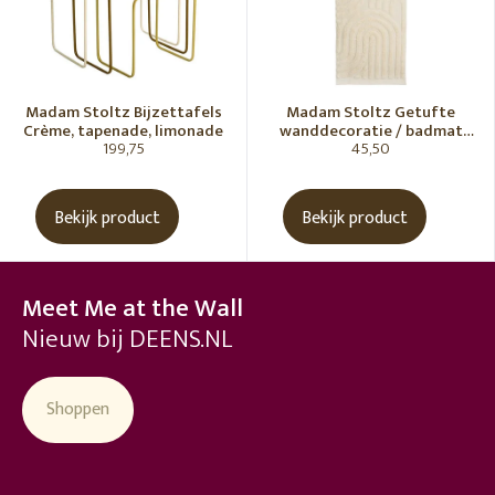
Madam Stoltz Bijzettafels
Madam Stoltz Getufte
Crème, tapenade, limonade
wanddecoratie / badmat
199,75
45,50
Vanille
Bekijk product
Bekijk product
Meet Me at the Wall
Nieuw bij DEENS.NL
Shoppen