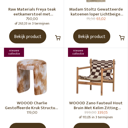
Raw Materials Freya teak
Madam Stoltz Gewatteerde
eetkamerstoel met
katoenen loper Lichtbeige,
790,00
76,50
65,02
armleuning - Zwart (set of 2)
gebroken wit, grijs, groen
of 263,33 in 3 termijnen
Bekijk product
Bekijk product
nieuwe
nieuwe
collectie
collectie
WOOOD Charlie
WOOOD Zano Fauteuil Hout
Gestoffeerde Kruk Structuur
Bruin Met Kelim Zitting
119,00
399,00
339,15
Stof Karamelbruin [Fsc]
Naturel
of 113,05 in 3 termijnen