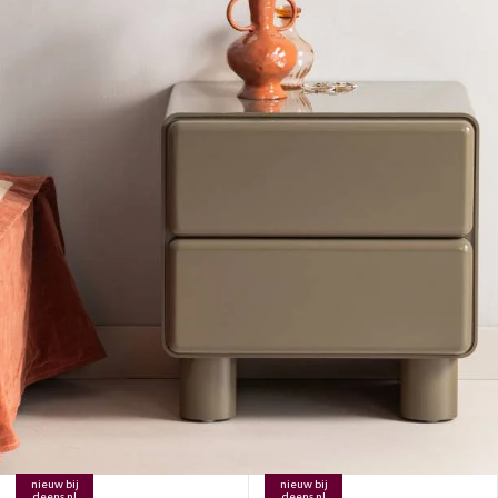
nieuw bij
nieuw bij
deens.nl
deens.nl