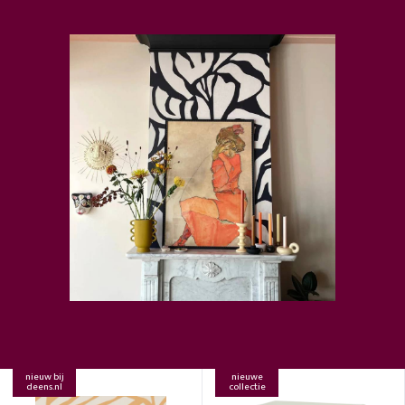
nieuw bij
nieuwe
deens.nl
collectie