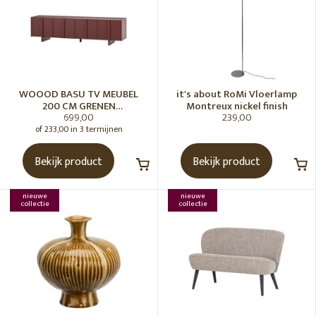
WOOOD BASU TV MEUBEL
it's about RoMi Vloerlamp
200 CM GRENEN
Montreux nickel finish
699,00
239,00
BORDEAUXROOD [fsc]
of 233,00 in 3 termijnen
Bekijk product
Bekijk product
nieuwe
nieuwe
collectie
collectie