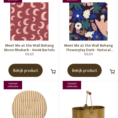
Meet Me at the Wall Behang
Meet Me at the Wall Behang
Moon Rhubarb - Aniek Bartels
Flowerplay Dark - Natural
99,95
99,95
Noord
Bekijk product
Bekijk product
nieuwe
nieuwe
collectie
collectie