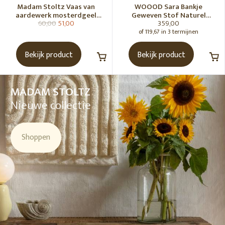
Madam Stoltz Vaas van
WOOOD Sara Bankje
aardewerk mosterdgeel
Geweven Stof Naturel
60,00
51,00
359,00
naturel
Melange [Fsc]
of 119,67 in 3 termijnen
Bekijk product
Bekijk product
MADAM STOLTZ
Nieuwe collectie
Shoppen