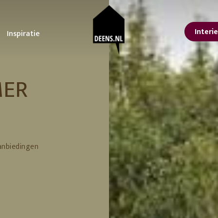
Interi
Inspiratie
sterdam
oonkamer
STUDIO DEENS
Tuin
Keuken
MER
lle interieur tips
Ontdek onze tips voor
Alles voor een koffieb
Studio Femme
or een lentelook in
het ultieme tuinfeest!
aan huis
Home
is
De voordelen van
Upgrade je keuken m
isse lente make-over
planten in je interieur
deze kleine
nbach
Urban Nature
n jouw interieur
De tuintrends van 2023
aanpassingen
Culture
ps voor een grote
De beste tuinmeubelen
 at the
Feestdagen
orjaarsschoonmaak
en tips om te loungen
vtwonen
er kleur in huis met
Inspiratie voor een
anbiedingen
Erop uit in eigen land
ze tips en
betoverende lente tuin!
9 leuke Vaderdag
ving
366 Concept
cessoires
Tuin zomerklaar maken?
cadeaus
Hier vind je tips en
11 cadeau ideeën voo
trucs!
Moederdag
Lekker loungen in stijl
Je eigen achtertuin als
vakantiebestemming
erials
Een staycation in eigen