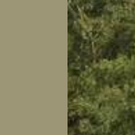
tuin
ctor
 AT