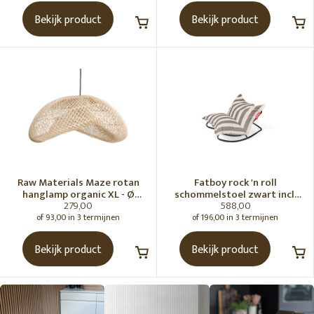
Bekijk product
Bekijk product
Raw Materials Maze rotan
Fatboy rock 'n roll
hanglamp organic XL - Ø
schommelstoel zwart incl.
279,00
588,00
75x31 cm
original Outdoor zitzak
Stripe Cacao
of 93,00 in 3 termijnen
of 196,00 in 3 termijnen
Bekijk product
Bekijk product