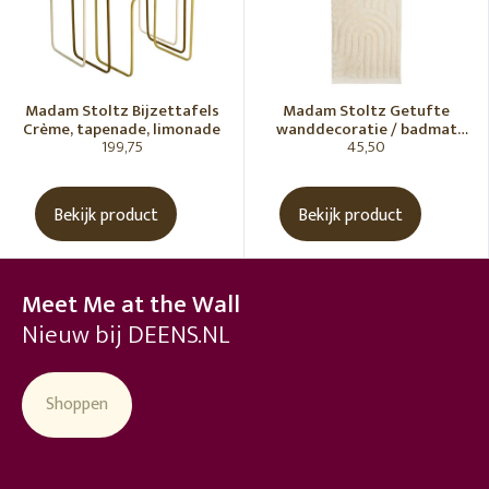
Madam Stoltz Bijzettafels
Madam Stoltz Getufte
Crème, tapenade, limonade
wanddecoratie / badmat
199,75
45,50
Vanille
Bekijk product
Bekijk product
Meet Me at the Wall
Nieuw bij DEENS.NL
Shoppen