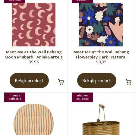
Meet Me at the Wall Behang
Meet Me at the Wall Behang
Moon Rhubarb - Aniek Bartels
Flowerplay Dark - Natural
99,95
99,95
Noord
Bekijk product
Bekijk product
nieuwe
nieuwe
collectie
collectie