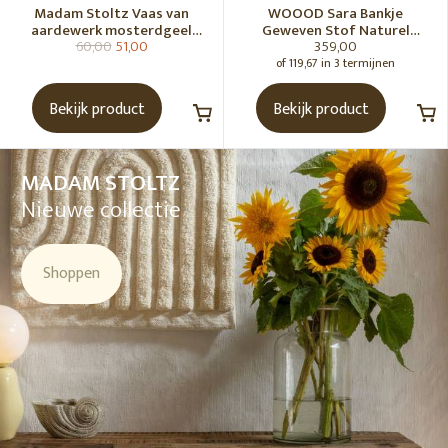
Madam Stoltz Vaas van
WOOOD Sara Bankje
aardewerk mosterdgeel
Geweven Stof Naturel
60,00
51,00
359,00
naturel
Melange [Fsc]
of 119,67 in 3 termijnen
Bekijk product
Bekijk product
MADAM STOLTZ
Nieuwe collectie
Shoppen