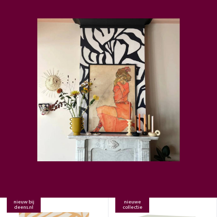
nieuw bij
nieuwe
deens.nl
collectie