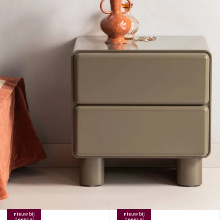
nieuw bij
nieuw bij
deens.nl
deens.nl