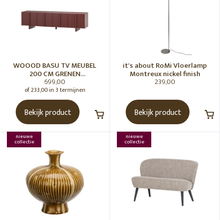
WOOOD BASU TV MEUBEL
it's about RoMi Vloerlamp
200 CM GRENEN
Montreux nickel finish
699,00
239,00
BORDEAUXROOD [fsc]
of 233,00 in 3 termijnen
Bekijk product
Bekijk product
nieuwe
nieuwe
collectie
collectie