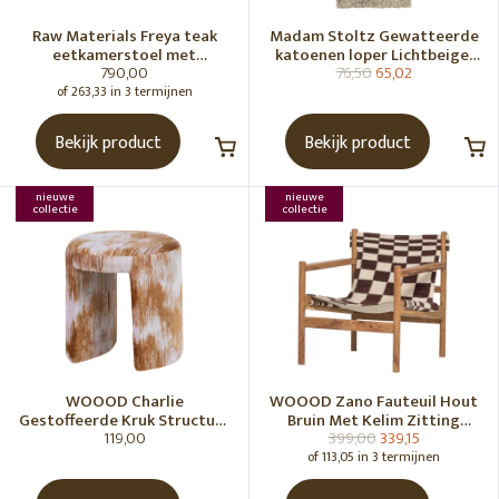
Raw Materials Freya teak
Madam Stoltz Gewatteerde
eetkamerstoel met
katoenen loper Lichtbeige,
790,00
76,50
65,02
armleuning - Zwart (set of 2)
gebroken wit, grijs, groen
of 263,33 in 3 termijnen
Bekijk product
Bekijk product
nieuwe
nieuwe
collectie
collectie
WOOOD Charlie
WOOOD Zano Fauteuil Hout
Gestoffeerde Kruk Structuur
Bruin Met Kelim Zitting
119,00
399,00
339,15
Stof Karamelbruin [Fsc]
Naturel
of 113,05 in 3 termijnen