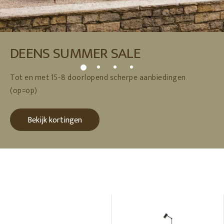
DEENS SUMMER SALE
Tot en met 15-8 doorlopend scherpe aanbiedingen
(op=op)
Bekijk kortingen