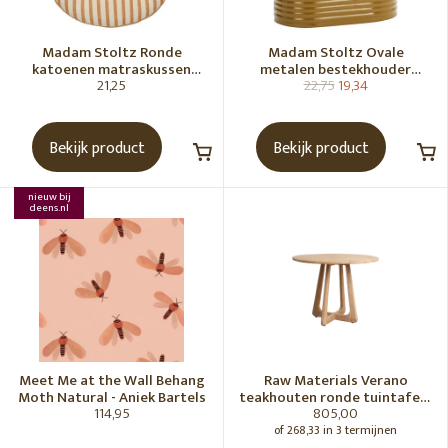
Madam Stoltz Ronde
Madam Stoltz Ovale
katoenen matraskussen
metalen bestekhouder
21,25
22,75
19,34
Gebroken wit, donkere
Tapenade
honingkleur
Bekijk product
Bekijk product
nieuw bij
deens.nl
Meet Me at the Wall Behang
Raw Materials Verano
Moth Natural - Aniek Bartels
teakhouten ronde tuintafel -
114,95
805,00
Ø100 cm
of 268,33 in 3 termijnen