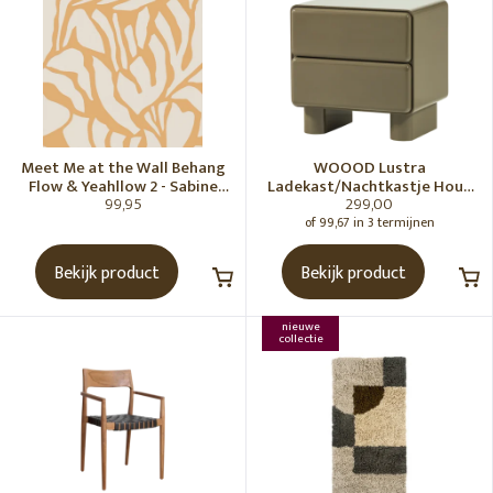
Meet Me at the Wall Behang
WOOOD Lustra
Flow & Yeahllow 2 - Sabine
Ladekast/Nachtkastje Hout
99,95
299,00
van Vessem
Hoogglans Groen [Fsc]
of 99,67 in 3 termijnen
Bekijk product
Bekijk product
nieuwe
collectie