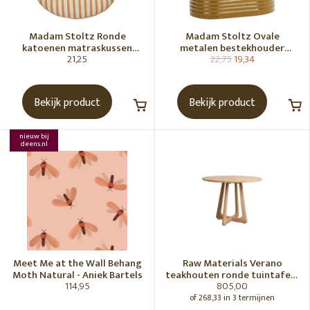
Madam Stoltz Ronde
Madam Stoltz Ovale
katoenen matraskussen
metalen bestekhouder
21,25
22,75
19,34
Gebroken wit, donkere
Tapenade
honingkleur
Bekijk product
Bekijk product
nieuw bij
deens.nl
Meet Me at the Wall Behang
Raw Materials Verano
Moth Natural - Aniek Bartels
teakhouten ronde tuintafel -
114,95
805,00
Ø100 cm
of 268,33 in 3 termijnen