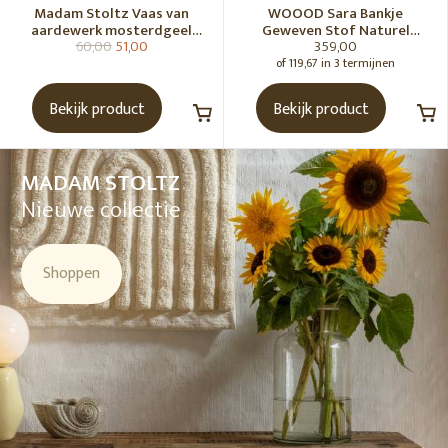
Madam Stoltz Vaas van
WOOOD Sara Bankje
aardewerk mosterdgeel
Geweven Stof Naturel
60,00
51,00
359,00
naturel
Melange [Fsc]
of 119,67 in 3 termijnen
Bekijk product
Bekijk product
MADAM STOLTZ
Nieuwe collectie
Shoppen