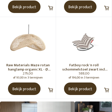
Bekijk product
Bekijk product
Raw Materials Maze rotan
Fatboy rock 'n roll
hanglamp organic XL - Ø
schommelstoel zwart incl.
279,00
588,00
75x31 cm
original Outdoor zitzak
Stripe Cacao
of 93,00 in 3 termijnen
of 196,00 in 3 termijnen
Bekijk product
Bekijk product