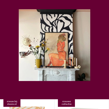
nieuw bij
nieuwe
deens.nl
collectie