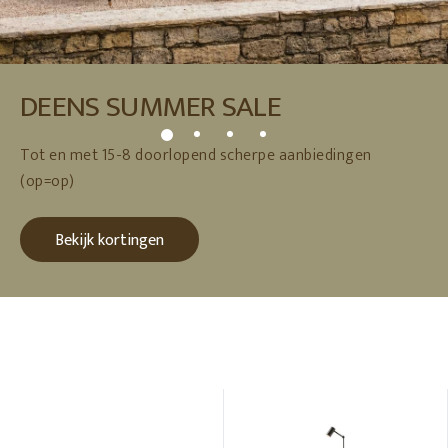
DEENS SUMMER SALE
Tot en met 15-8 doorlopend scherpe aanbiedingen
(op=op)
Bekijk kortingen