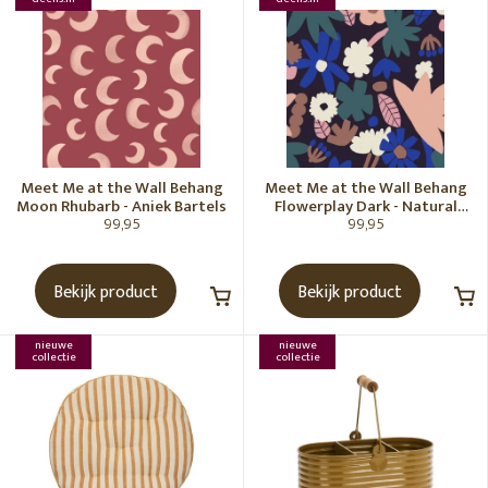
Meet Me at the Wall Behang
Meet Me at the Wall Behang
Moon Rhubarb - Aniek Bartels
Flowerplay Dark - Natural
99,95
99,95
Noord
Bekijk product
Bekijk product
nieuwe
nieuwe
collectie
collectie