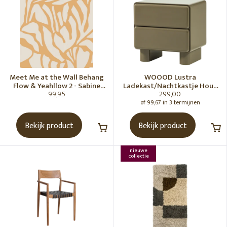
Meet Me at the Wall Behang
WOOOD Lustra
Flow & Yeahllow 2 - Sabine
Ladekast/Nachtkastje Hout
99,95
299,00
van Vessem
Hoogglans Groen [Fsc]
of 99,67 in 3 termijnen
Bekijk product
Bekijk product
nieuwe
collectie