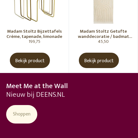
Madam Stoltz Bijzettafels
Madam Stoltz Getufte
Crème, tapenade, limonade
wanddecoratie / badmat
199,75
45,50
Vanille
Bekijk product
Bekijk product
Meet Me at the Wall
Nieuw bij DEENS.NL
Shoppen