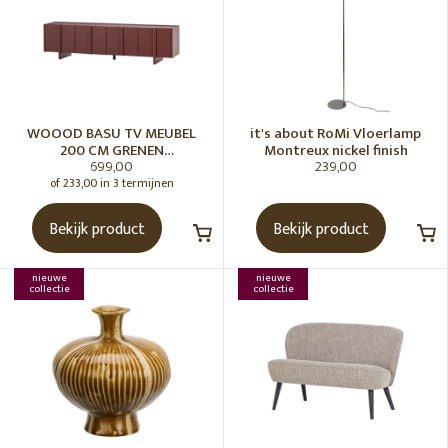
WOOOD BASU TV MEUBEL
it's about RoMi Vloerlamp
200 CM GRENEN
Montreux nickel finish
699,00
239,00
BORDEAUXROOD [fsc]
of 233,00 in 3 termijnen
Bekijk product
Bekijk product
nieuwe
nieuwe
collectie
collectie