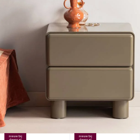
nieuw bij
nieuw bij
deens.nl
deens.nl