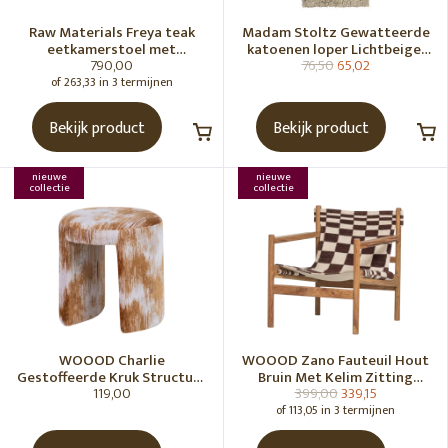
Raw Materials Freya teak
Madam Stoltz Gewatteerde
eetkamerstoel met
katoenen loper Lichtbeige,
790,00
76,50
65,02
armleuning - Zwart (set of 2)
gebroken wit, grijs, groen
of 263,33 in 3 termijnen
Bekijk product
Bekijk product
nieuwe
nieuwe
collectie
collectie
WOOOD Charlie
WOOOD Zano Fauteuil Hout
Gestoffeerde Kruk Structuur
Bruin Met Kelim Zitting
119,00
399,00
339,15
Stof Karamelbruin [Fsc]
Naturel
of 113,05 in 3 termijnen