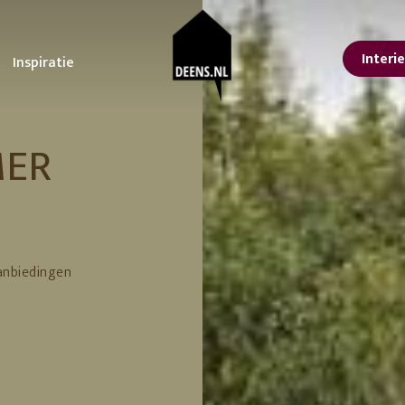
Interi
Inspiratie
sterdam
oonkamer
STUDIO DEENS
Tuin
Keuken
MER
lle interieur tips
Ontdek onze tips voor
Alles voor een koffieb
Studio Femme
or een lentelook in
het ultieme tuinfeest!
aan huis
Home
is
De voordelen van
Upgrade je keuken m
isse lente make-over
planten in je interieur
deze kleine
nbach
Urban Nature
n jouw interieur
De tuintrends van 2023
aanpassingen
Culture
ps voor een grote
De beste tuinmeubelen
 at the
Feestdagen
orjaarsschoonmaak
en tips om te loungen
vtwonen
er kleur in huis met
Inspiratie voor een
anbiedingen
Erop uit in eigen land
ze tips en
betoverende lente tuin!
9 leuke Vaderdag
ving
366 Concept
cessoires
Tuin zomerklaar maken?
cadeaus
Hier vind je tips en
11 cadeau ideeën voo
trucs!
Moederdag
Lekker loungen in stijl
Je eigen achtertuin als
vakantiebestemming
erials
Een staycation in eigen