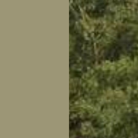
tuin
ctor
 AT