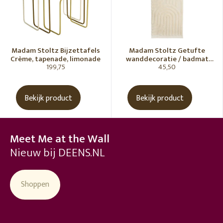
Madam Stoltz Bijzettafels
Madam Stoltz Getufte
Crème, tapenade, limonade
wanddecoratie / badmat
199,75
45,50
Vanille
Bekijk product
Bekijk product
Meet Me at the Wall
Nieuw bij DEENS.NL
Shoppen