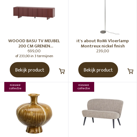
WOOOD BASU TV MEUBEL
it's about RoMi Vloerlamp
200 CM GRENEN
Montreux nickel finish
699,00
239,00
BORDEAUXROOD [fsc]
of 233,00 in 3 termijnen
Bekijk product
Bekijk product
nieuwe
nieuwe
collectie
collectie