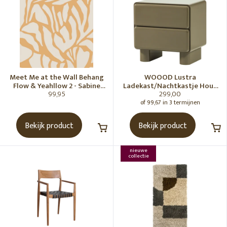
Meet Me at the Wall Behang
WOOOD Lustra
Flow & Yeahllow 2 - Sabine
Ladekast/Nachtkastje Hout
99,95
299,00
van Vessem
Hoogglans Groen [Fsc]
of 99,67 in 3 termijnen
Bekijk product
Bekijk product
nieuwe
collectie