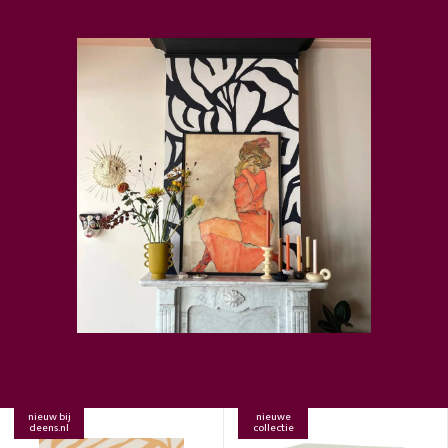
nieuw bij
nieuwe
deens.nl
collectie