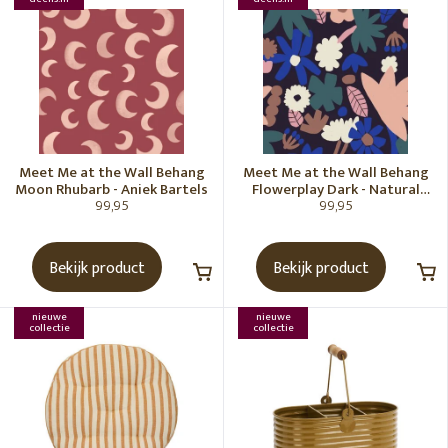
Meet Me at the Wall Behang
Meet Me at the Wall Behang
Moon Rhubarb - Aniek Bartels
Flowerplay Dark - Natural
99,95
99,95
Noord
Bekijk product
Bekijk product
nieuwe
nieuwe
collectie
collectie