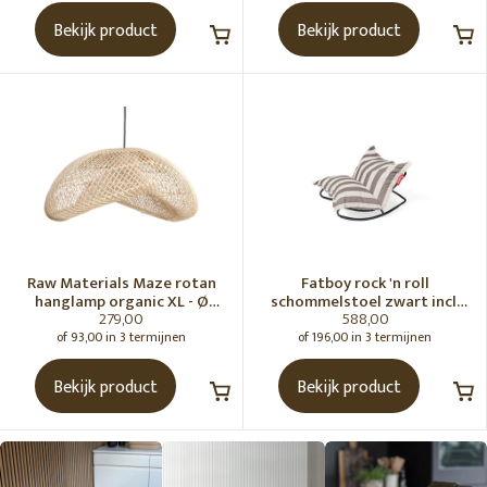
Bekijk product
Bekijk product
Raw Materials Maze rotan
Fatboy rock 'n roll
hanglamp organic XL - Ø
schommelstoel zwart incl.
279,00
588,00
75x31 cm
original Outdoor zitzak
Stripe Cacao
of 93,00 in 3 termijnen
of 196,00 in 3 termijnen
Bekijk product
Bekijk product