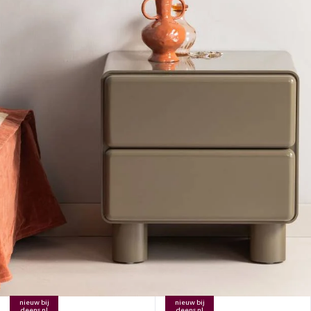
nieuw bij
nieuw bij
deens.nl
deens.nl