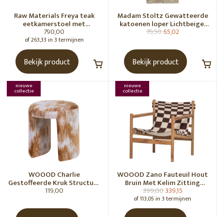
Raw Materials Freya teak
Madam Stoltz Gewatteerde
eetkamerstoel met
katoenen loper Lichtbeige,
790,00
76,50
65,02
armleuning - Zwart (set of 2)
gebroken wit, grijs, groen
of 263,33 in 3 termijnen
Bekijk product
Bekijk product
nieuwe
nieuwe
collectie
collectie
WOOOD Charlie
WOOOD Zano Fauteuil Hout
Gestoffeerde Kruk Structuur
Bruin Met Kelim Zitting
119,00
399,00
339,15
Stof Karamelbruin [Fsc]
Naturel
of 113,05 in 3 termijnen