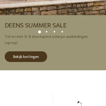
DEENS SUMMER SALE
Tot en met 15-8 doorlopend scherpe aanbiedingen
(op=op)
Bekijk kortingen