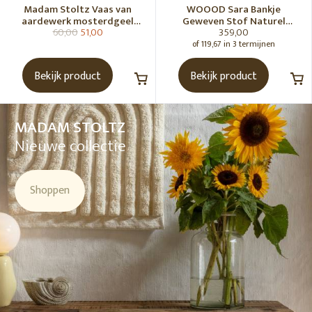
Madam Stoltz Vaas van
WOOOD Sara Bankje
aardewerk mosterdgeel
Geweven Stof Naturel
60,00
51,00
359,00
naturel
Melange [Fsc]
of 119,67 in 3 termijnen
Bekijk product
Bekijk product
MADAM STOLTZ
Nieuwe collectie
Shoppen