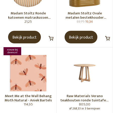
Madam Stoltz Ronde
Madam Stoltz Ovale
katoenen matraskussen
metalen bestekhouder
21,25
22,75
19,34
Gebroken wit, donkere
Tapenade
honingkleur
Bekijk product
Bekijk product
nieuw bij
deens.nl
Meet Me at the Wall Behang
Raw Materials Verano
Moth Natural - Aniek Bartels
teakhouten ronde tuintafel -
114,95
805,00
Ø100 cm
of 268,33 in 3 termijnen