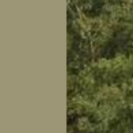
tuin
ctor
 AT