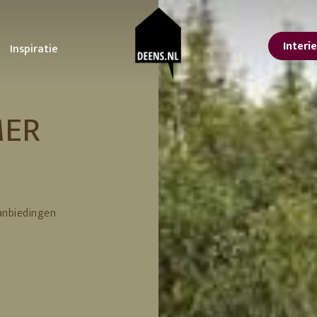
Interi
Inspiratie
sterdam
oonkamer
STUDIO DEENS
Tuin
Keuken
MER
lle interieur tips
Ontdek onze tips voor
Alles voor een koffieb
Studio Femme
or een lentelook in
het ultieme tuinfeest!
aan huis
Home
is
De voordelen van
Upgrade je keuken m
isse lente make-over
planten in je interieur
deze kleine
nbach
Urban Nature
n jouw interieur
De tuintrends van 2023
aanpassingen
Culture
ps voor een grote
De beste tuinmeubelen
 at the
Feestdagen
orjaarsschoonmaak
en tips om te loungen
vtwonen
er kleur in huis met
Inspiratie voor een
anbiedingen
Erop uit in eigen land
ze tips en
betoverende lente tuin!
9 leuke Vaderdag
ving
366 Concept
cessoires
Tuin zomerklaar maken?
cadeaus
Hier vind je tips en
11 cadeau ideeën voo
trucs!
Moederdag
Lekker loungen in stijl
Je eigen achtertuin als
vakantiebestemming
erials
Een staycation in eigen