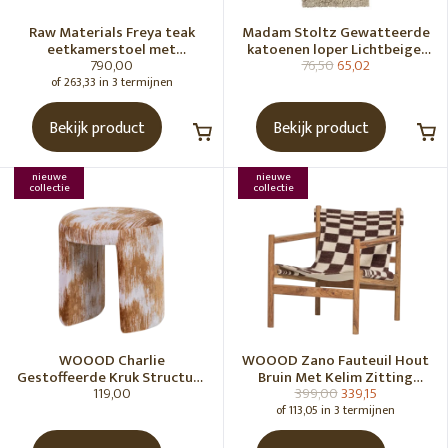
Raw Materials Freya teak
Madam Stoltz Gewatteerde
eetkamerstoel met
katoenen loper Lichtbeige,
790,00
76,50
65,02
armleuning - Zwart (set of 2)
gebroken wit, grijs, groen
of 263,33 in 3 termijnen
Bekijk product
Bekijk product
nieuwe
nieuwe
collectie
collectie
WOOOD Charlie
WOOOD Zano Fauteuil Hout
Gestoffeerde Kruk Structuur
Bruin Met Kelim Zitting
119,00
399,00
339,15
Stof Karamelbruin [Fsc]
Naturel
of 113,05 in 3 termijnen