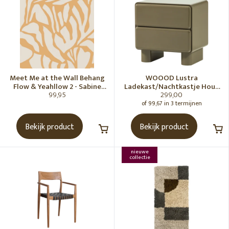
Meet Me at the Wall Behang
WOOOD Lustra
Flow & Yeahllow 2 - Sabine
Ladekast/Nachtkastje Hout
99,95
299,00
van Vessem
Hoogglans Groen [Fsc]
of 99,67 in 3 termijnen
Bekijk product
Bekijk product
nieuwe
collectie