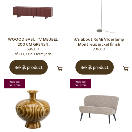
WOOOD BASU TV MEUBEL
it's about RoMi Vloerlamp
200 CM GRENEN
Montreux nickel finish
699,00
239,00
BORDEAUXROOD [fsc]
of 233,00 in 3 termijnen
Bekijk product
Bekijk product
nieuwe
nieuwe
collectie
collectie