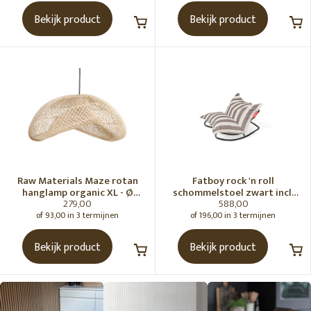
Bekijk product
Bekijk product
Raw Materials Maze rotan
Fatboy rock 'n roll
hanglamp organic XL - Ø
schommelstoel zwart incl.
279,00
588,00
75x31 cm
original Outdoor zitzak
Stripe Cacao
of 93,00 in 3 termijnen
of 196,00 in 3 termijnen
Bekijk product
Bekijk product