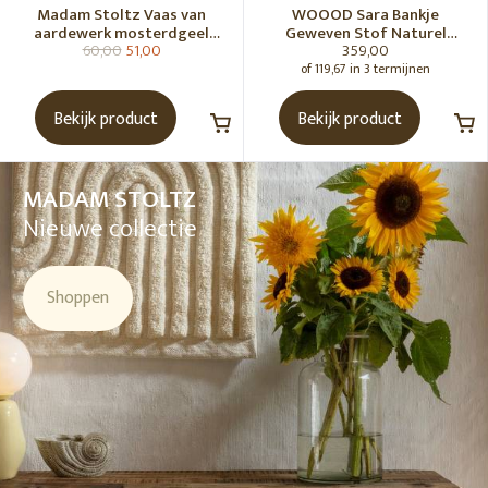
Madam Stoltz Vaas van
WOOOD Sara Bankje
aardewerk mosterdgeel
Geweven Stof Naturel
60,00
51,00
359,00
naturel
Melange [Fsc]
of 119,67 in 3 termijnen
Bekijk product
Bekijk product
MADAM STOLTZ
Nieuwe collectie
Shoppen