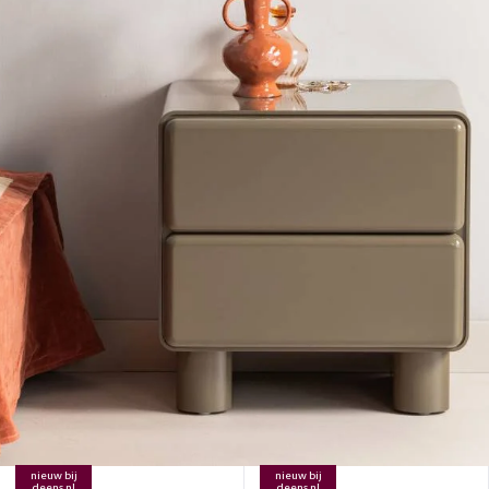
nieuw bij
nieuw bij
deens.nl
deens.nl