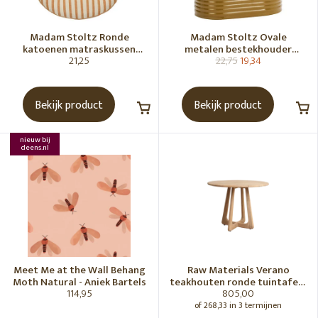
Madam Stoltz Ronde
Madam Stoltz Ovale
katoenen matraskussen
metalen bestekhouder
21,25
22,75
19,34
Gebroken wit, donkere
Tapenade
honingkleur
Bekijk product
Bekijk product
nieuw bij
deens.nl
Meet Me at the Wall Behang
Raw Materials Verano
Moth Natural - Aniek Bartels
teakhouten ronde tuintafel -
114,95
805,00
Ø100 cm
of 268,33 in 3 termijnen