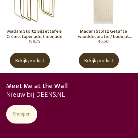
Madam Stoltz Bijzettafels
Madam Stoltz Getufte
Crème, tapenade, limonade
wanddecoratie / badmat
199,75
45,50
Vanille
Bekijk product
Bekijk product
Meet Me at the Wall
Nieuw bij DEENS.NL
Shoppen