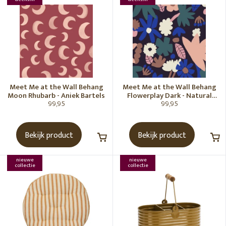
Meet Me at the Wall Behang
Meet Me at the Wall Behang
Moon Rhubarb - Aniek Bartels
Flowerplay Dark - Natural
99,95
99,95
Noord
Bekijk product
Bekijk product
nieuwe
nieuwe
collectie
collectie