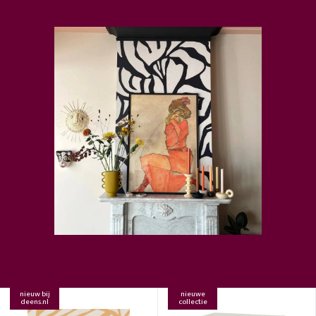
nieuw bij
nieuwe
deens.nl
collectie