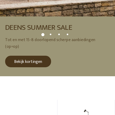
DEENS SUMMER SALE
Tot en met 15-8 doorlopend scherpe aanbiedingen
(op=op)
Bekijk kortingen