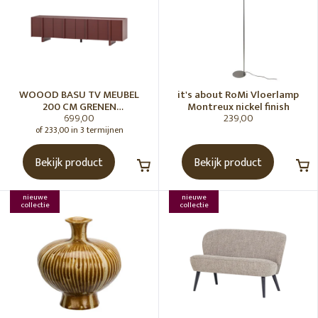
WOOOD BASU TV MEUBEL
it's about RoMi Vloerlamp
200 CM GRENEN
Montreux nickel finish
699,00
239,00
BORDEAUXROOD [fsc]
of 233,00 in 3 termijnen
Bekijk product
Bekijk product
nieuwe
nieuwe
collectie
collectie