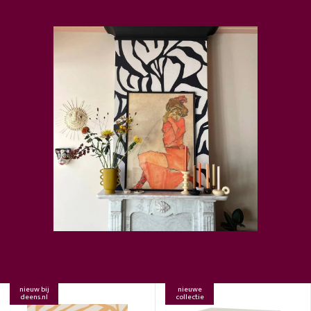
nieuw bij
nieuwe
deens.nl
collectie