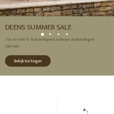
DEENS SUMMER SALE
Tot en met 15-8 doorlopend scherpe aanbiedingen
(op=op)
Bekijk kortingen