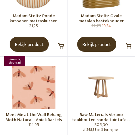
Madam Stoltz Ronde
Madam Stoltz Ovale
katoenen matraskussen
metalen bestekhouder
21,25
22,75
19,34
Gebroken wit, donkere
Tapenade
honingkleur
Bekijk product
Bekijk product
nieuw bij
deens.nl
Meet Me at the Wall Behang
Raw Materials Verano
Moth Natural - Aniek Bartels
teakhouten ronde tuintafel -
114,95
805,00
Ø100 cm
of 268,33 in 3 termijnen