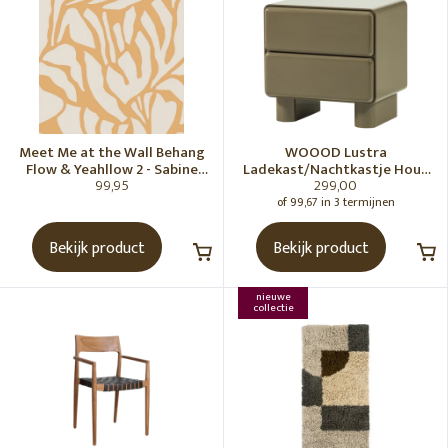
Meet Me at the Wall Behang
WOOOD Lustra
Flow & Yeahllow 2 - Sabine
Ladekast/Nachtkastje Hout
99,95
299,00
van Vessem
Hoogglans Groen [Fsc]
of 99,67 in 3 termijnen
Bekijk product
Bekijk product
nieuwe
collectie