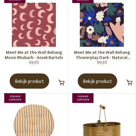
Meet Me at the Wall Behang
Meet Me at the Wall Behang
Moon Rhubarb - Aniek Bartels
Flowerplay Dark - Natural
99,95
99,95
Noord
Bekijk product
Bekijk product
nieuwe
nieuwe
collectie
collectie