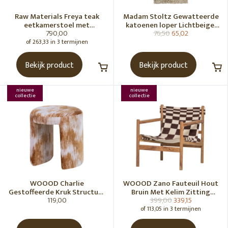
Raw Materials Freya teak
Madam Stoltz Gewatteerde
eetkamerstoel met
katoenen loper Lichtbeige,
790,00
76,50
65,02
armleuning - Zwart (set of 2)
gebroken wit, grijs, groen
of 263,33 in 3 termijnen
Bekijk product
Bekijk product
nieuwe
nieuwe
collectie
collectie
WOOOD Charlie
WOOOD Zano Fauteuil Hout
Gestoffeerde Kruk Structuur
Bruin Met Kelim Zitting
119,00
399,00
339,15
Stof Karamelbruin [Fsc]
Naturel
of 113,05 in 3 termijnen