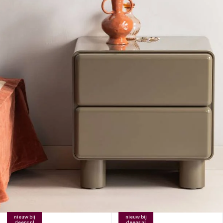
nieuw bij
nieuw bij
deens.nl
deens.nl