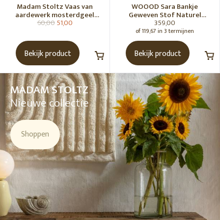
Madam Stoltz Vaas van
WOOOD Sara Bankje
aardewerk mosterdgeel
Geweven Stof Naturel
60,00
51,00
359,00
naturel
Melange [Fsc]
of 119,67 in 3 termijnen
Bekijk product
Bekijk product
MADAM STOLTZ
Nieuwe collectie
Shoppen