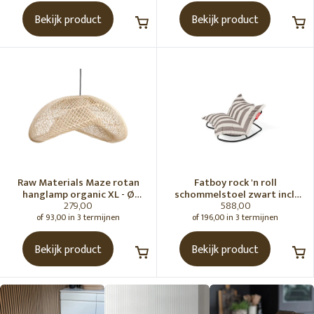
Bekijk product
Bekijk product
Raw Materials Maze rotan
Fatboy rock 'n roll
hanglamp organic XL - Ø
schommelstoel zwart incl.
279,00
588,00
75x31 cm
original Outdoor zitzak
Stripe Cacao
of 93,00 in 3 termijnen
of 196,00 in 3 termijnen
Bekijk product
Bekijk product