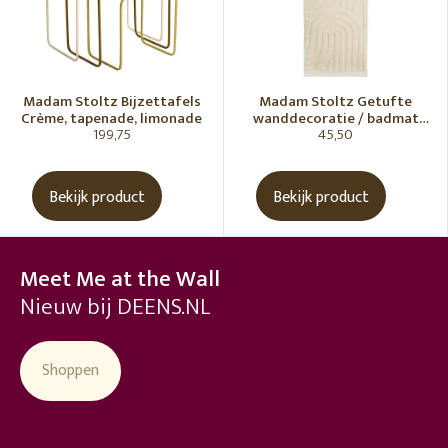
Madam Stoltz Bijzettafels
Madam Stoltz Getufte
Crème, tapenade, limonade
wanddecoratie / badmat
199,75
45,50
Vanille
Bekijk product
Bekijk product
Meet Me at the Wall
Nieuw bij DEENS.NL
Shoppen