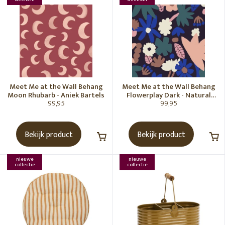
Meet Me at the Wall Behang
Meet Me at the Wall Behang
Moon Rhubarb - Aniek Bartels
Flowerplay Dark - Natural
99,95
99,95
Noord
Bekijk product
Bekijk product
nieuwe
nieuwe
collectie
collectie