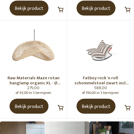
Bekijk product
Bekijk product
Raw Materials Maze rotan
Fatboy rock 'n roll
hanglamp organic XL - Ø
schommelstoel zwart incl.
279,00
588,00
75x31 cm
original Outdoor zitzak
Stripe Cacao
of 93,00 in 3 termijnen
of 196,00 in 3 termijnen
Bekijk product
Bekijk product