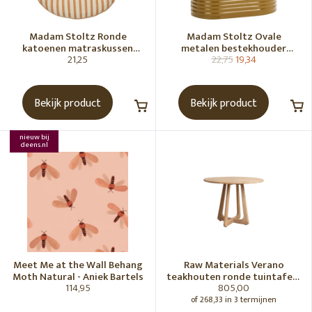
Madam Stoltz Ronde
Madam Stoltz Ovale
katoenen matraskussen
metalen bestekhouder
21,25
22,75
19,34
Gebroken wit, donkere
Tapenade
honingkleur
Bekijk product
Bekijk product
nieuw bij
deens.nl
Meet Me at the Wall Behang
Raw Materials Verano
Moth Natural - Aniek Bartels
teakhouten ronde tuintafel -
114,95
805,00
Ø100 cm
of 268,33 in 3 termijnen