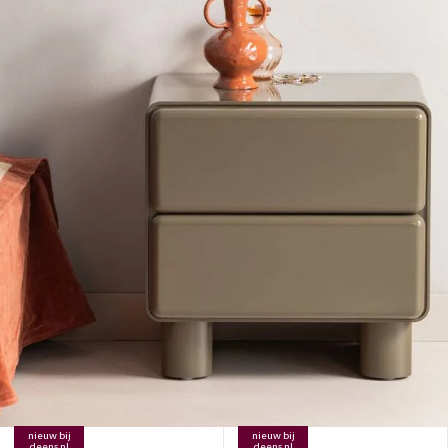
nieuw bij
nieuw bij
deens.nl
deens.nl