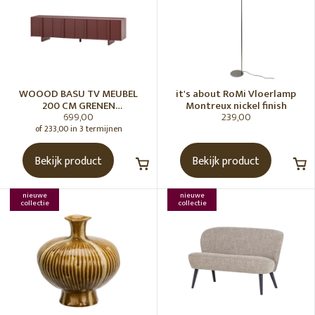
WOOOD BASU TV MEUBEL
it's about RoMi Vloerlamp
200 CM GRENEN
Montreux nickel finish
699,00
239,00
BORDEAUXROOD [fsc]
of 233,00 in 3 termijnen
Bekijk product
Bekijk product
nieuwe
nieuwe
collectie
collectie