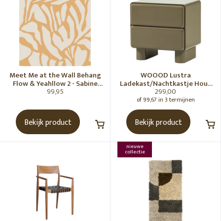
Meet Me at the Wall Behang
WOOOD Lustra
Flow & Yeahllow 2 - Sabine
Ladekast/Nachtkastje Hout
99,95
299,00
van Vessem
Hoogglans Groen [Fsc]
of 99,67 in 3 termijnen
Bekijk product
Bekijk product
nieuwe
collectie