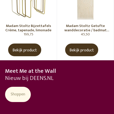
Madam Stoltz Bijzettafels
Madam Stoltz Getufte
Crème, tapenade, limonade
wanddecoratie / badmat
199,75
45,50
Vanille
Bekijk product
Bekijk product
Meet Me at the Wall
Nieuw bij DEENS.NL
Shoppen