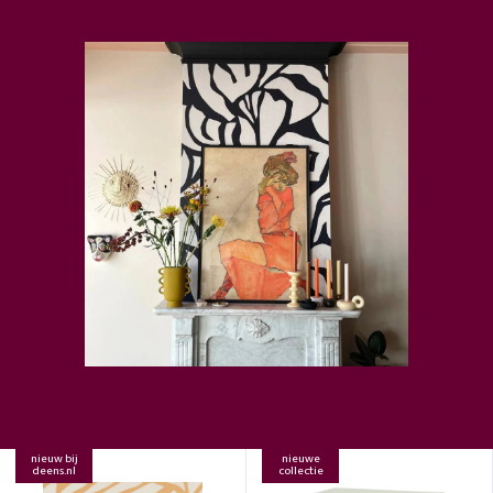
nieuw bij
nieuwe
deens.nl
collectie