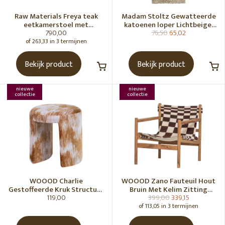
Raw Materials Freya teak
Madam Stoltz Gewatteerde
eetkamerstoel met
katoenen loper Lichtbeige,
790,00
76,50
65,02
armleuning - Zwart (set of 2)
gebroken wit, grijs, groen
of 263,33 in 3 termijnen
Bekijk product
Bekijk product
nieuwe
nieuwe
collectie
collectie
WOOOD Charlie
WOOOD Zano Fauteuil Hout
Gestoffeerde Kruk Structuur
Bruin Met Kelim Zitting
119,00
399,00
339,15
Stof Karamelbruin [Fsc]
Naturel
of 113,05 in 3 termijnen