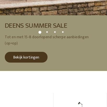
DEENS SUMMER SALE
Tot en met 15-8 doorlopend scherpe aanbiedingen
(op=op)
Bekijk kortingen