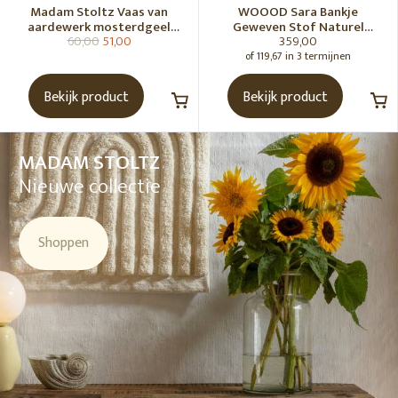
Madam Stoltz Vaas van
WOOOD Sara Bankje
aardewerk mosterdgeel
Geweven Stof Naturel
60,00
51,00
359,00
naturel
Melange [Fsc]
of 119,67 in 3 termijnen
Bekijk product
Bekijk product
MADAM STOLTZ
Nieuwe collectie
Shoppen