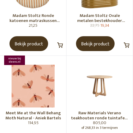
Madam Stoltz Ronde
Madam Stoltz Ovale
katoenen matraskussen
metalen bestekhouder
21,25
22,75
19,34
Gebroken wit, donkere
Tapenade
honingkleur
Bekijk product
Bekijk product
nieuw bij
deens.nl
Meet Me at the Wall Behang
Raw Materials Verano
Moth Natural - Aniek Bartels
teakhouten ronde tuintafel -
114,95
805,00
Ø100 cm
of 268,33 in 3 termijnen