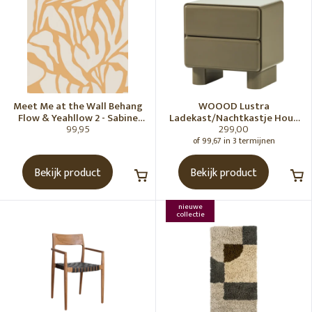
Meet Me at the Wall Behang
WOOOD Lustra
Flow & Yeahllow 2 - Sabine
Ladekast/Nachtkastje Hout
99,95
299,00
van Vessem
Hoogglans Groen [Fsc]
of 99,67 in 3 termijnen
Bekijk product
Bekijk product
nieuwe
collectie