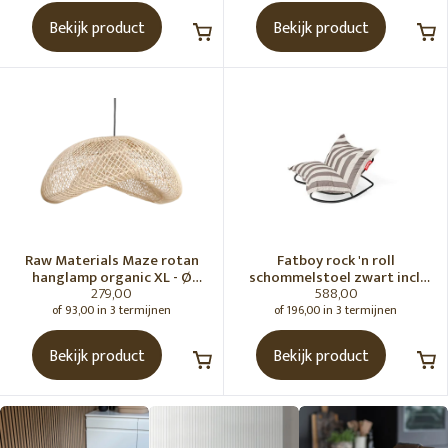
Bekijk product
Bekijk product
Raw Materials Maze rotan
Fatboy rock 'n roll
hanglamp organic XL - Ø
schommelstoel zwart incl.
279,00
588,00
75x31 cm
original Outdoor zitzak
Stripe Cacao
of 93,00 in 3 termijnen
of 196,00 in 3 termijnen
Bekijk product
Bekijk product