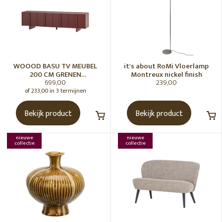
WOOOD BASU TV MEUBEL
it's about RoMi Vloerlamp
200 CM GRENEN
Montreux nickel finish
699,00
239,00
BORDEAUXROOD [fsc]
of 233,00 in 3 termijnen
Bekijk product
Bekijk product
nieuwe
nieuwe
collectie
collectie