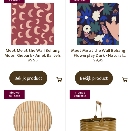
Meet Me at the Wall Behang
Meet Me at the Wall Behang
Moon Rhubarb - Aniek Bartels
Flowerplay Dark - Natural
99,95
99,95
Noord
Bekijk product
Bekijk product
nieuwe
nieuwe
collectie
collectie