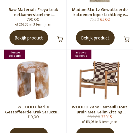
Raw Materials Freya teak
Madam Stoltz Gewatteerde
eetkamerstoel met
katoenen loper Lichtbeige,
790,00
76,50
65,02
armleuning - Zwart (set of 2)
gebroken wit, grijs, groen
of 263,33 in 3 termijnen
Bekijk product
Bekijk product
nieuwe
nieuwe
collectie
collectie
WOOOD Charlie
WOOOD Zano Fauteuil Hout
Gestoffeerde Kruk Structuur
Bruin Met Kelim Zitting
119,00
399,00
339,15
Stof Karamelbruin [Fsc]
Naturel
of 113,05 in 3 termijnen