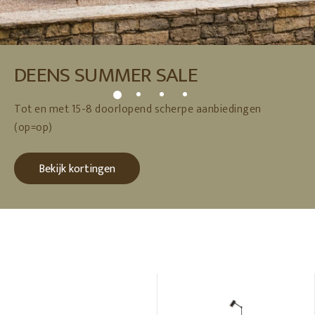
DEENS SUMMER SALE
Tot en met 15-8 doorlopend scherpe aanbiedingen
(op=op)
Bekijk kortingen