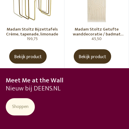
Madam Stoltz Bijzettafels
Madam Stoltz Getufte
Crème, tapenade, limonade
wanddecoratie / badmat
199,75
45,50
Vanille
Bekijk product
Bekijk product
Meet Me at the Wall
Nieuw bij DEENS.NL
Shoppen