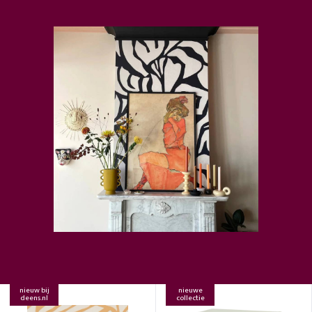
nieuw bij
nieuwe
deens.nl
collectie