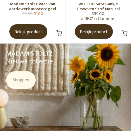
Madam Stoltz Vaas van
WOOOD Sara Bankje
aardewerk mosterdgeel
Geweven Stof Naturel
60,00
51,00
359,00
naturel
Melange [Fsc]
of 119,67 in 3 termijnen
Bekijk product
Bekijk product
MADAM STOLTZ
Nieuwe collectie
Shoppen