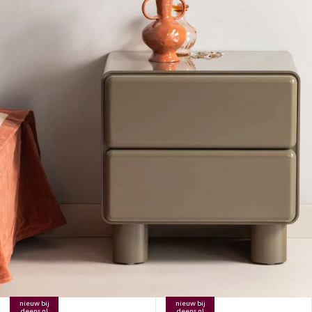
nieuw bij
nieuw bij
deens.nl
deens.nl