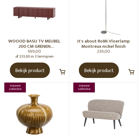
WOOOD BASU TV MEUBEL
it's about RoMi Vloerlamp
200 CM GRENEN
Montreux nickel finish
699,00
239,00
BORDEAUXROOD [fsc]
of 233,00 in 3 termijnen
Bekijk product
Bekijk product
nieuwe
nieuwe
collectie
collectie