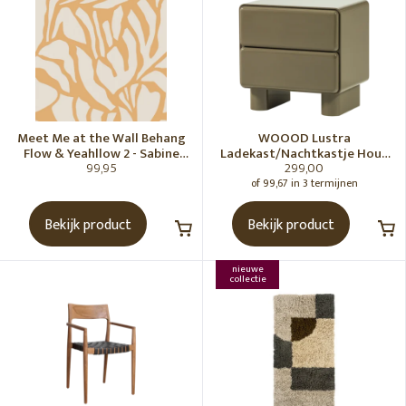
Meet Me at the Wall Behang
WOOOD Lustra
Flow & Yeahllow 2 - Sabine
Ladekast/Nachtkastje Hout
99,95
299,00
van Vessem
Hoogglans Groen [Fsc]
of 99,67 in 3 termijnen
Bekijk product
Bekijk product
nieuwe
collectie