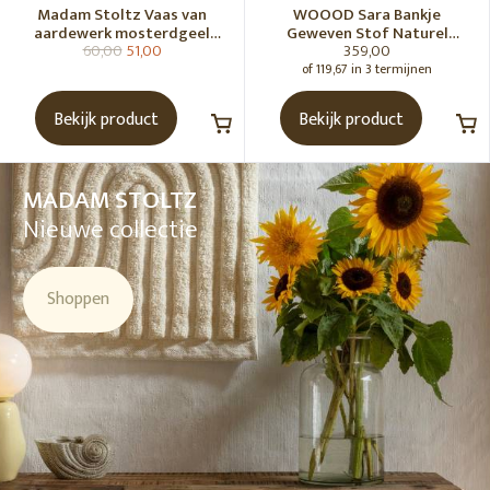
Madam Stoltz Vaas van
WOOOD Sara Bankje
aardewerk mosterdgeel
Geweven Stof Naturel
60,00
51,00
359,00
naturel
Melange [Fsc]
of 119,67 in 3 termijnen
Bekijk product
Bekijk product
MADAM STOLTZ
Nieuwe collectie
Shoppen