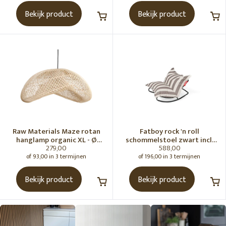
Bekijk product
Bekijk product
Raw Materials Maze rotan
Fatboy rock 'n roll
hanglamp organic XL - Ø
schommelstoel zwart incl.
279,00
588,00
75x31 cm
original Outdoor zitzak
Stripe Cacao
of 93,00 in 3 termijnen
of 196,00 in 3 termijnen
Bekijk product
Bekijk product