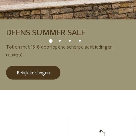
DEENS SUMMER SALE
Tot en met 15-8 doorlopend scherpe aanbiedingen
(op=op)
Bekijk kortingen