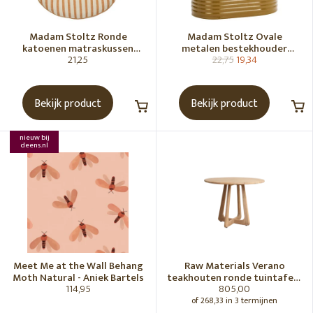
Madam Stoltz Ronde
Madam Stoltz Ovale
katoenen matraskussen
metalen bestekhouder
21,25
22,75
19,34
Gebroken wit, donkere
Tapenade
honingkleur
Bekijk product
Bekijk product
nieuw bij
deens.nl
Meet Me at the Wall Behang
Raw Materials Verano
Moth Natural - Aniek Bartels
teakhouten ronde tuintafel -
114,95
805,00
Ø100 cm
of 268,33 in 3 termijnen