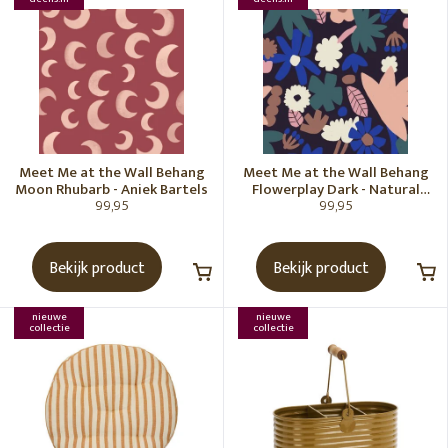
Meet Me at the Wall Behang
Meet Me at the Wall Behang
Moon Rhubarb - Aniek Bartels
Flowerplay Dark - Natural
99,95
99,95
Noord
Bekijk product
Bekijk product
nieuwe
nieuwe
collectie
collectie