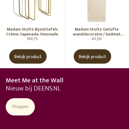
Madam Stoltz Bijzettafels
Madam Stoltz Getufte
Crème, tapenade, limonade
wanddecoratie / badmat
199,75
45,50
Vanille
Bekijk product
Bekijk product
Meet Me at the Wall
Nieuw bij DEENS.NL
Shoppen