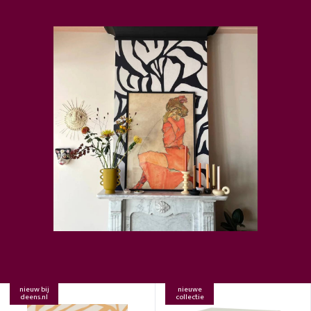
nieuw bij
nieuwe
deens.nl
collectie