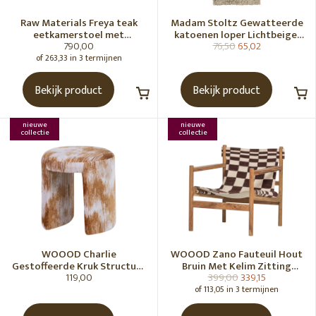
Raw Materials Freya teak
Madam Stoltz Gewatteerde
eetkamerstoel met
katoenen loper Lichtbeige,
790,00
76,50
65,02
armleuning - Zwart (set of 2)
gebroken wit, grijs, groen
of 263,33 in 3 termijnen
Bekijk product
Bekijk product
nieuwe
nieuwe
collectie
collectie
WOOOD Charlie
WOOOD Zano Fauteuil Hout
Gestoffeerde Kruk Structuur
Bruin Met Kelim Zitting
119,00
399,00
339,15
Stof Karamelbruin [Fsc]
Naturel
of 113,05 in 3 termijnen