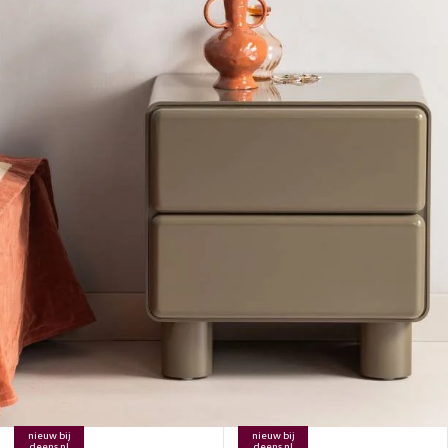
nieuw bij
nieuw bij
deens.nl
deens.nl