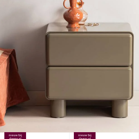
nieuw bij
nieuw bij
deens.nl
deens.nl