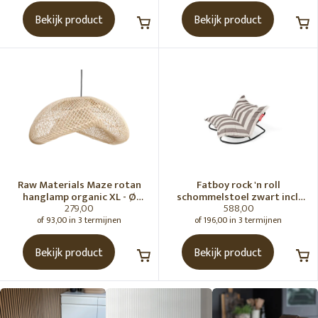
Bekijk product
Bekijk product
Raw Materials Maze rotan
Fatboy rock 'n roll
hanglamp organic XL - Ø
schommelstoel zwart incl.
279,00
588,00
75x31 cm
original Outdoor zitzak
Stripe Cacao
of 93,00 in 3 termijnen
of 196,00 in 3 termijnen
Bekijk product
Bekijk product