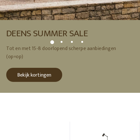
DEENS SUMMER SALE
Tot en met 15-8 doorlopend scherpe aanbiedingen
(op=op)
Bekijk kortingen