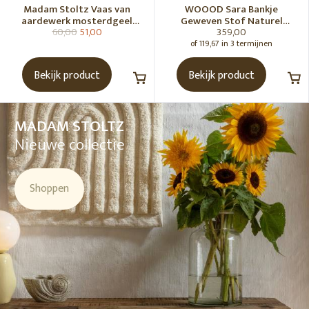
Madam Stoltz Vaas van
WOOOD Sara Bankje
aardewerk mosterdgeel
Geweven Stof Naturel
60,00
51,00
359,00
naturel
Melange [Fsc]
of 119,67 in 3 termijnen
Bekijk product
Bekijk product
MADAM STOLTZ
Nieuwe collectie
Shoppen