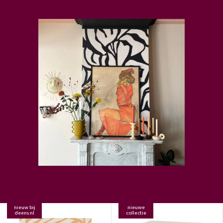
nieuw bij
nieuwe
deens.nl
collectie