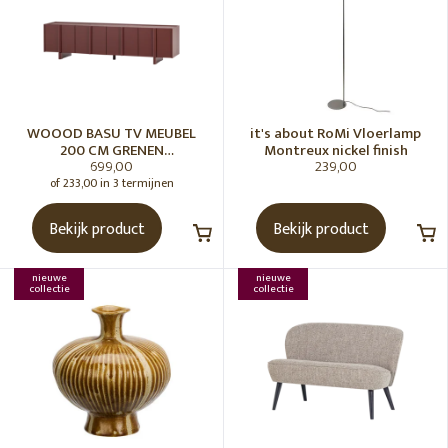
WOOOD BASU TV MEUBEL
it's about RoMi Vloerlamp
200 CM GRENEN
Montreux nickel finish
699,00
239,00
BORDEAUXROOD [fsc]
of 233,00 in 3 termijnen
Bekijk product
Bekijk product
nieuwe
nieuwe
collectie
collectie