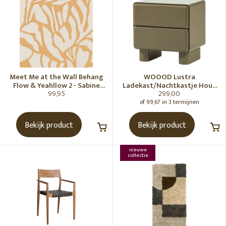
Meet Me at the Wall Behang
WOOOD Lustra
Flow & Yeahllow 2 - Sabine
Ladekast/Nachtkastje Hout
99,95
299,00
van Vessem
Hoogglans Groen [Fsc]
of 99,67 in 3 termijnen
Bekijk product
Bekijk product
nieuwe
collectie