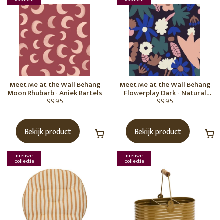
Meet Me at the Wall Behang
Meet Me at the Wall Behang
Moon Rhubarb - Aniek Bartels
Flowerplay Dark - Natural
99,95
99,95
Noord
Bekijk product
Bekijk product
nieuwe
nieuwe
collectie
collectie