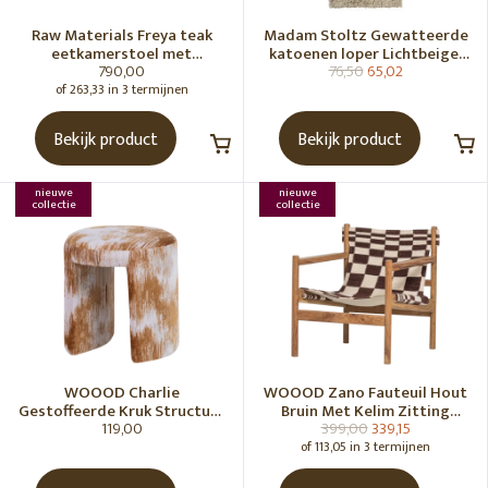
Raw Materials Freya teak
Madam Stoltz Gewatteerde
eetkamerstoel met
katoenen loper Lichtbeige,
790,00
76,50
65,02
armleuning - Zwart (set of 2)
gebroken wit, grijs, groen
of 263,33 in 3 termijnen
Bekijk product
Bekijk product
nieuwe
nieuwe
collectie
collectie
WOOOD Charlie
WOOOD Zano Fauteuil Hout
Gestoffeerde Kruk Structuur
Bruin Met Kelim Zitting
119,00
399,00
339,15
Stof Karamelbruin [Fsc]
Naturel
of 113,05 in 3 termijnen