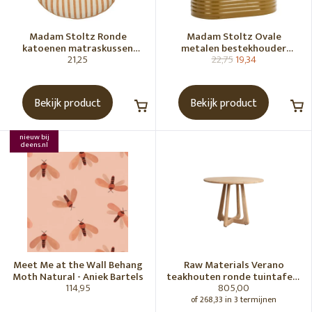
Madam Stoltz Ronde
Madam Stoltz Ovale
katoenen matraskussen
metalen bestekhouder
21,25
22,75
19,34
Gebroken wit, donkere
Tapenade
honingkleur
Bekijk product
Bekijk product
nieuw bij
deens.nl
Meet Me at the Wall Behang
Raw Materials Verano
Moth Natural - Aniek Bartels
teakhouten ronde tuintafel -
114,95
805,00
Ø100 cm
of 268,33 in 3 termijnen