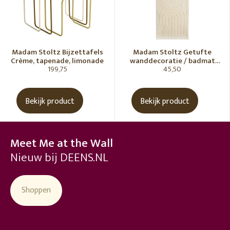
Madam Stoltz Bijzettafels
Madam Stoltz Getufte
Crème, tapenade, limonade
wanddecoratie / badmat
199,75
45,50
Vanille
Bekijk product
Bekijk product
Meet Me at the Wall
Nieuw bij DEENS.NL
Shoppen