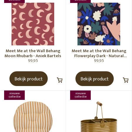
Meet Me at the Wall Behang
Meet Me at the Wall Behang
Moon Rhubarb - Aniek Bartels
Flowerplay Dark - Natural
99,95
99,95
Noord
Bekijk product
Bekijk product
nieuwe
nieuwe
collectie
collectie