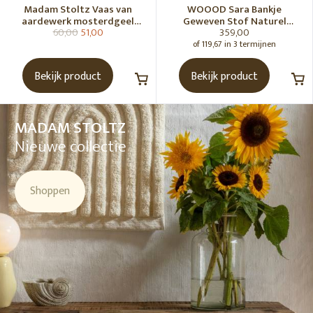
Madam Stoltz Vaas van
WOOOD Sara Bankje
aardewerk mosterdgeel
Geweven Stof Naturel
60,00
51,00
359,00
naturel
Melange [Fsc]
of 119,67 in 3 termijnen
Bekijk product
Bekijk product
MADAM STOLTZ
Nieuwe collectie
Shoppen