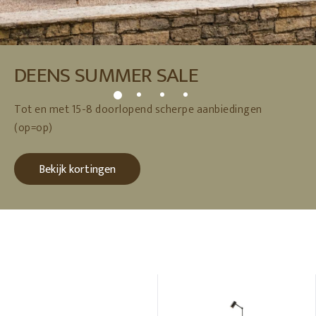
DEENS SUMMER SALE
Tot en met 15-8 doorlopend scherpe aanbiedingen
(op=op)
Bekijk kortingen