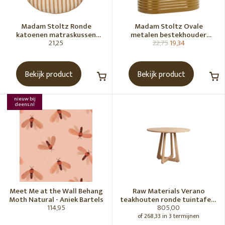
Madam Stoltz Ronde
Madam Stoltz Ovale
katoenen matraskussen
metalen bestekhouder
21,25
22,75
19,34
Gebroken wit, donkere
Tapenade
honingkleur
Bekijk product
Bekijk product
nieuw bij
deens.nl
Meet Me at the Wall Behang
Raw Materials Verano
Moth Natural - Aniek Bartels
teakhouten ronde tuintafel -
114,95
805,00
Ø100 cm
of 268,33 in 3 termijnen