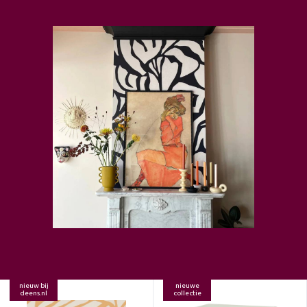
nieuw bij
nieuwe
deens.nl
collectie