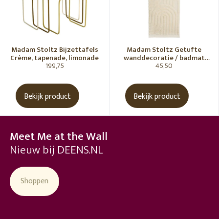
Madam Stoltz Bijzettafels
Madam Stoltz Getufte
Crème, tapenade, limonade
wanddecoratie / badmat
199,75
45,50
Vanille
Bekijk product
Bekijk product
Meet Me at the Wall
Nieuw bij DEENS.NL
Shoppen