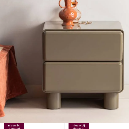
nieuw bij
nieuw bij
deens.nl
deens.nl