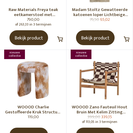
Raw Materials Freya teak
Madam Stoltz Gewatteerde
eetkamerstoel met
katoenen loper Lichtbeige,
790,00
76,50
65,02
armleuning - Zwart (set of 2)
gebroken wit, grijs, groen
of 263,33 in 3 termijnen
Bekijk product
Bekijk product
nieuwe
nieuwe
collectie
collectie
WOOOD Charlie
WOOOD Zano Fauteuil Hout
Gestoffeerde Kruk Structuur
Bruin Met Kelim Zitting
119,00
399,00
339,15
Stof Karamelbruin [Fsc]
Naturel
of 113,05 in 3 termijnen