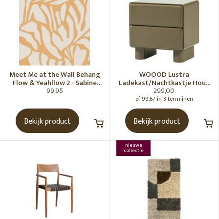
Meet Me at the Wall Behang
WOOOD Lustra
Flow & Yeahllow 2 - Sabine
Ladekast/Nachtkastje Hout
99,95
299,00
van Vessem
Hoogglans Groen [Fsc]
of 99,67 in 3 termijnen
Bekijk product
Bekijk product
nieuwe
collectie