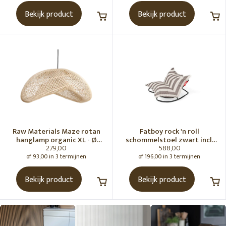
Bekijk product
Bekijk product
Raw Materials Maze rotan
Fatboy rock 'n roll
hanglamp organic XL - Ø
schommelstoel zwart incl.
279,00
588,00
75x31 cm
original Outdoor zitzak
Stripe Cacao
of 93,00 in 3 termijnen
of 196,00 in 3 termijnen
Bekijk product
Bekijk product