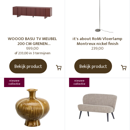
WOOOD BASU TV MEUBEL
it's about RoMi Vloerlamp
200 CM GRENEN
Montreux nickel finish
699,00
239,00
BORDEAUXROOD [fsc]
of 233,00 in 3 termijnen
Bekijk product
Bekijk product
nieuwe
nieuwe
collectie
collectie