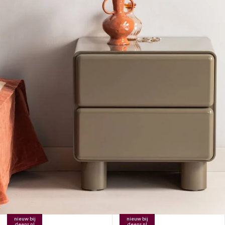
nieuw bij
nieuw bij
deens.nl
deens.nl