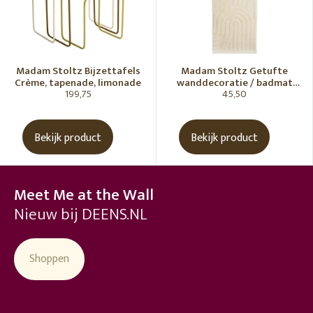
Madam Stoltz Bijzettafels
Madam Stoltz Getufte
Crème, tapenade, limonade
wanddecoratie / badmat
199,75
45,50
Vanille
Bekijk product
Bekijk product
Meet Me at the Wall
Nieuw bij DEENS.NL
Shoppen