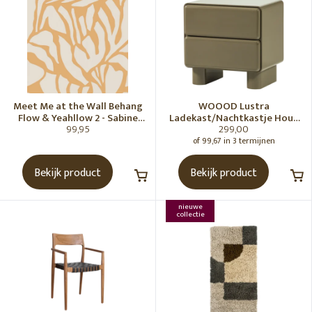
Meet Me at the Wall Behang
WOOOD Lustra
Flow & Yeahllow 2 - Sabine
Ladekast/Nachtkastje Hout
99,95
299,00
van Vessem
Hoogglans Groen [Fsc]
of 99,67 in 3 termijnen
Bekijk product
Bekijk product
nieuwe
collectie