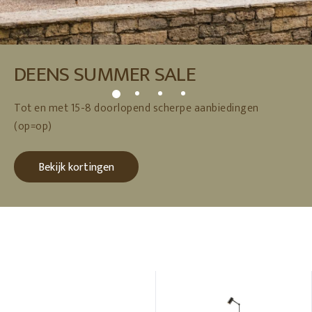
DEENS SUMMER SALE
Tot en met 15-8 doorlopend scherpe aanbiedingen
(op=op)
Bekijk kortingen