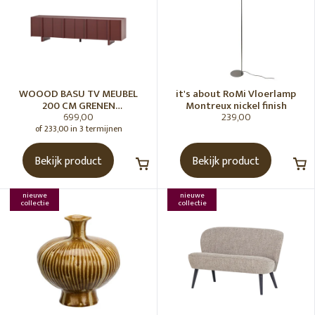
WOOOD BASU TV MEUBEL
it's about RoMi Vloerlamp
200 CM GRENEN
Montreux nickel finish
699,00
239,00
BORDEAUXROOD [fsc]
of 233,00 in 3 termijnen
Bekijk product
Bekijk product
nieuwe
nieuwe
collectie
collectie