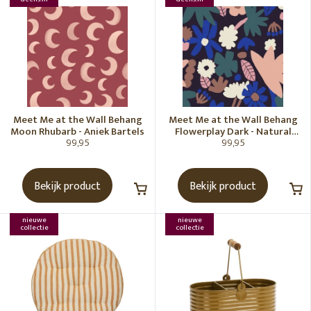
Meet Me at the Wall Behang
Meet Me at the Wall Behang
Moon Rhubarb - Aniek Bartels
Flowerplay Dark - Natural
99,95
99,95
Noord
Bekijk product
Bekijk product
nieuwe
nieuwe
collectie
collectie