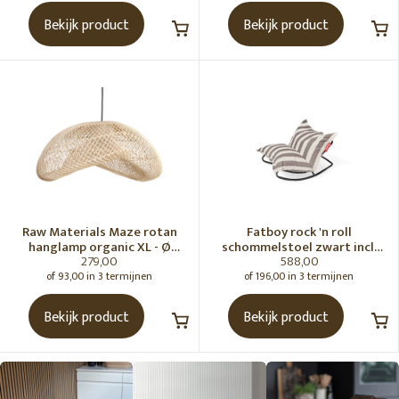
Bekijk product
Bekijk product
Raw Materials Maze rotan
Fatboy rock 'n roll
hanglamp organic XL - Ø
schommelstoel zwart incl.
279,00
588,00
75x31 cm
original Outdoor zitzak
Stripe Cacao
of 93,00 in 3 termijnen
of 196,00 in 3 termijnen
Bekijk product
Bekijk product