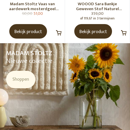
Madam Stoltz Vaas van
WOOOD Sara Bankje
aardewerk mosterdgeel
Geweven Stof Naturel
60,00
51,00
359,00
naturel
Melange [Fsc]
of 119,67 in 3 termijnen
Bekijk product
Bekijk product
MADAM STOLTZ
Nieuwe collectie
Shoppen