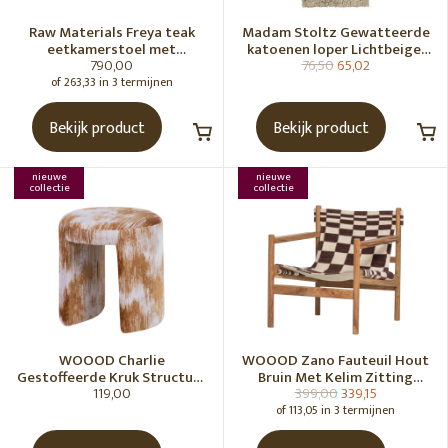
Raw Materials Freya teak
Madam Stoltz Gewatteerde
eetkamerstoel met
katoenen loper Lichtbeige,
790,00
76,50
65,02
armleuning - Zwart (set of 2)
gebroken wit, grijs, groen
of 263,33 in 3 termijnen
Bekijk product
Bekijk product
nieuwe
nieuwe
collectie
collectie
WOOOD Charlie
WOOOD Zano Fauteuil Hout
Gestoffeerde Kruk Structuur
Bruin Met Kelim Zitting
119,00
399,00
339,15
Stof Karamelbruin [Fsc]
Naturel
of 113,05 in 3 termijnen