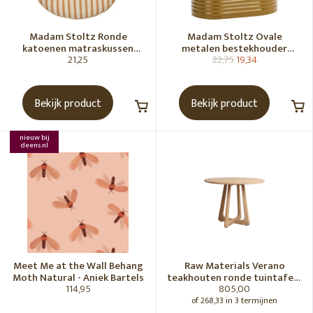
Madam Stoltz Ronde
Madam Stoltz Ovale
katoenen matraskussen
metalen bestekhouder
21,25
22,75
19,34
Gebroken wit, donkere
Tapenade
honingkleur
Bekijk product
Bekijk product
nieuw bij
deens.nl
Meet Me at the Wall Behang
Raw Materials Verano
Moth Natural - Aniek Bartels
teakhouten ronde tuintafel -
114,95
805,00
Ø100 cm
of 268,33 in 3 termijnen