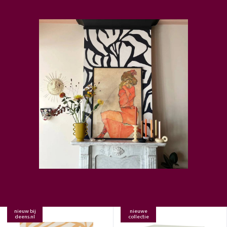
nieuw bij
nieuwe
deens.nl
collectie