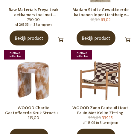
Raw Materials Freya teak
Madam Stoltz Gewatteerde
eetkamerstoel met
katoenen loper Lichtbeige,
790,00
76,50
65,02
armleuning - Zwart (set of 2)
gebroken wit, grijs, groen
of 263,33 in 3 termijnen
Bekijk product
Bekijk product
nieuwe
nieuwe
collectie
collectie
WOOOD Charlie
WOOOD Zano Fauteuil Hout
Gestoffeerde Kruk Structuur
Bruin Met Kelim Zitting
119,00
399,00
339,15
Stof Karamelbruin [Fsc]
Naturel
of 113,05 in 3 termijnen