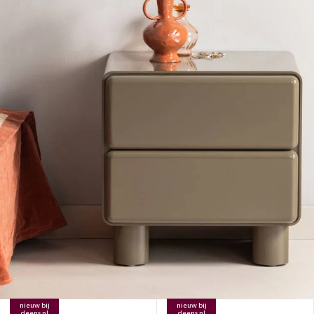
nieuw bij
nieuw bij
deens.nl
deens.nl