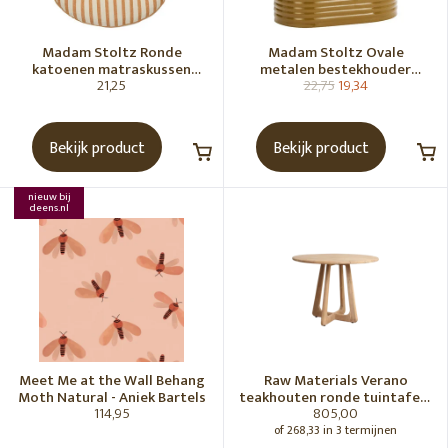
Madam Stoltz Ronde
Madam Stoltz Ovale
katoenen matraskussen
metalen bestekhouder
21,25
22,75
19,34
Gebroken wit, donkere
Tapenade
honingkleur
Bekijk product
Bekijk product
nieuw bij
deens.nl
Meet Me at the Wall Behang
Raw Materials Verano
Moth Natural - Aniek Bartels
teakhouten ronde tuintafel -
114,95
805,00
Ø100 cm
of 268,33 in 3 termijnen