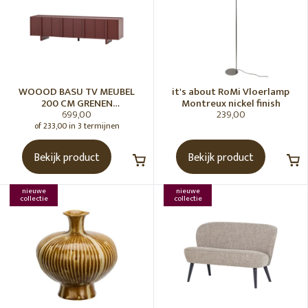
WOOOD BASU TV MEUBEL
it's about RoMi Vloerlamp
200 CM GRENEN
Montreux nickel finish
699,00
239,00
BORDEAUXROOD [fsc]
of 233,00 in 3 termijnen
Bekijk product
Bekijk product
nieuwe
nieuwe
collectie
collectie