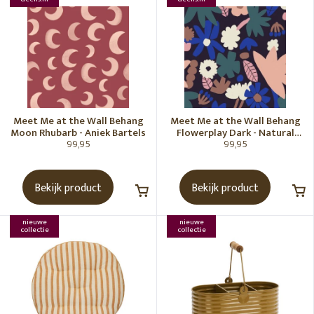
Meet Me at the Wall Behang
Meet Me at the Wall Behang
Moon Rhubarb - Aniek Bartels
Flowerplay Dark - Natural
99,95
99,95
Noord
Bekijk product
Bekijk product
nieuwe
nieuwe
collectie
collectie