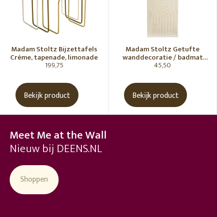
Madam Stoltz Bijzettafels
Madam Stoltz Getufte
Crème, tapenade, limonade
wanddecoratie / badmat
199,75
45,50
Vanille
Bekijk product
Bekijk product
Meet Me at the Wall
Nieuw bij DEENS.NL
Shoppen