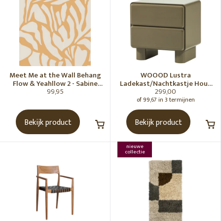
Meet Me at the Wall Behang
WOOOD Lustra
Flow & Yeahllow 2 - Sabine
Ladekast/Nachtkastje Hout
99,95
299,00
van Vessem
Hoogglans Groen [Fsc]
of 99,67 in 3 termijnen
Bekijk product
Bekijk product
nieuwe
collectie