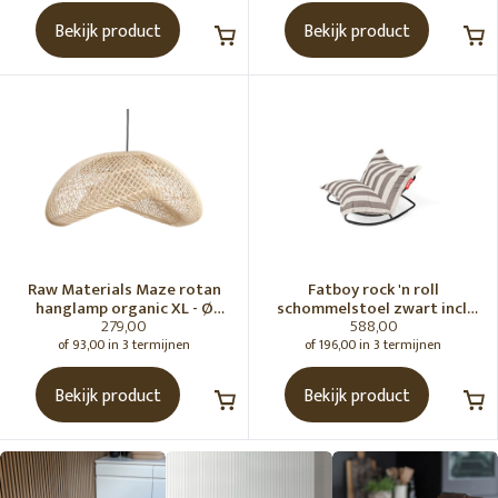
Bekijk product
Bekijk product
Raw Materials Maze rotan
Fatboy rock 'n roll
hanglamp organic XL - Ø
schommelstoel zwart incl.
279,00
588,00
75x31 cm
original Outdoor zitzak
Stripe Cacao
of 93,00 in 3 termijnen
of 196,00 in 3 termijnen
Bekijk product
Bekijk product