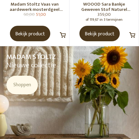
Madam Stoltz Vaas van
WOOOD Sara Bankje
aardewerk mosterdgeel
Geweven Stof Naturel
60,00
51,00
359,00
naturel
Melange [Fsc]
of 119,67 in 3 termijnen
Bekijk product
Bekijk product
MADAM STOLTZ
Nieuwe collectie
Shoppen