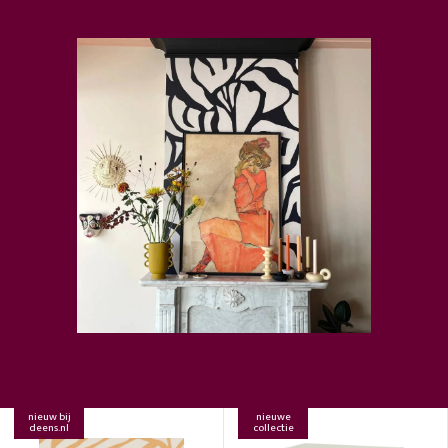
nieuw bij
nieuwe
deens.nl
collectie