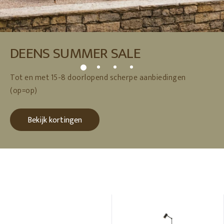
DEENS SUMMER SALE
Tot en met 15-8 doorlopend scherpe aanbiedingen
(op=op)
Bekijk kortingen