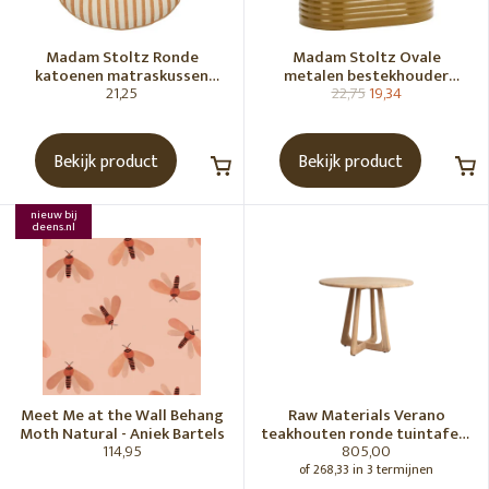
Madam Stoltz Ronde
Madam Stoltz Ovale
katoenen matraskussen
metalen bestekhouder
21,25
22,75
19,34
Gebroken wit, donkere
Tapenade
honingkleur
Bekijk product
Bekijk product
nieuw bij
deens.nl
Meet Me at the Wall Behang
Raw Materials Verano
Moth Natural - Aniek Bartels
teakhouten ronde tuintafel -
114,95
805,00
Ø100 cm
of 268,33 in 3 termijnen