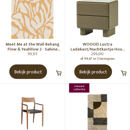
Meet Me at the Wall Behang
WOOOD Lustra
Flow & Yeahllow 2 - Sabine
Ladekast/Nachtkastje Hout
99,95
299,00
van Vessem
Hoogglans Groen [Fsc]
of 99,67 in 3 termijnen
Bekijk product
Bekijk product
nieuwe
collectie