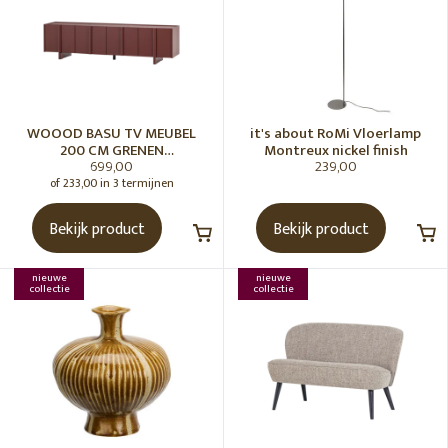
WOOOD BASU TV MEUBEL
it's about RoMi Vloerlamp
200 CM GRENEN
Montreux nickel finish
699,00
239,00
BORDEAUXROOD [fsc]
of 233,00 in 3 termijnen
Bekijk product
Bekijk product
nieuwe
nieuwe
collectie
collectie