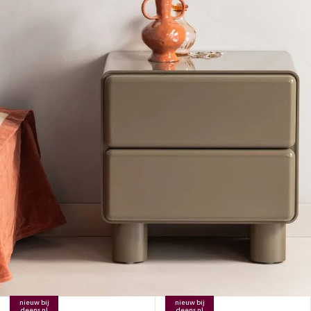
nieuw bij
nieuw bij
deens.nl
deens.nl