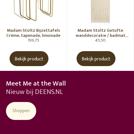
Madam Stoltz Bijzettafels
Madam Stoltz Getufte
Crème, tapenade, limonade
wanddecoratie / badmat
199,75
45,50
Vanille
Bekijk product
Bekijk product
Meet Me at the Wall
Nieuw bij DEENS.NL
Shoppen