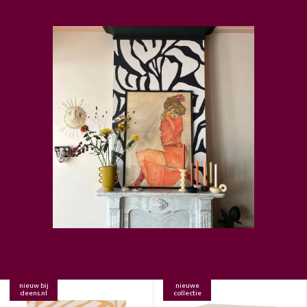
nieuw bij
nieuwe
deens.nl
collectie