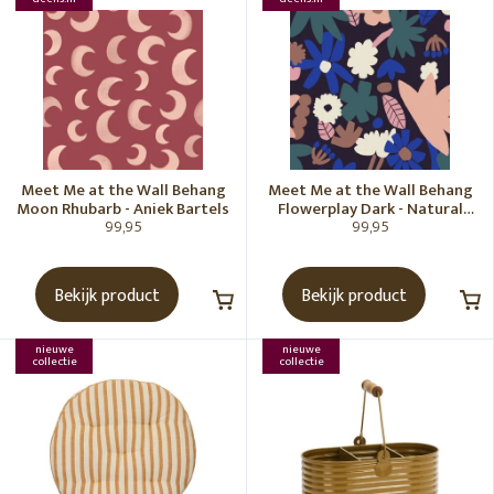
Meet Me at the Wall Behang
Meet Me at the Wall Behang
Moon Rhubarb - Aniek Bartels
Flowerplay Dark - Natural
99,95
99,95
Noord
Bekijk product
Bekijk product
nieuwe
nieuwe
collectie
collectie