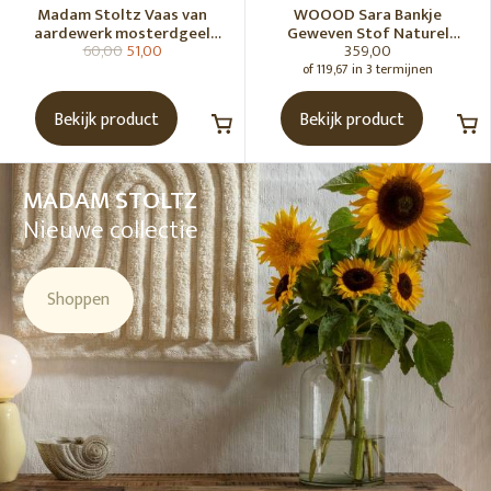
Madam Stoltz Vaas van
WOOOD Sara Bankje
aardewerk mosterdgeel
Geweven Stof Naturel
60,00
51,00
359,00
naturel
Melange [Fsc]
of 119,67 in 3 termijnen
Bekijk product
Bekijk product
MADAM STOLTZ
Nieuwe collectie
Shoppen