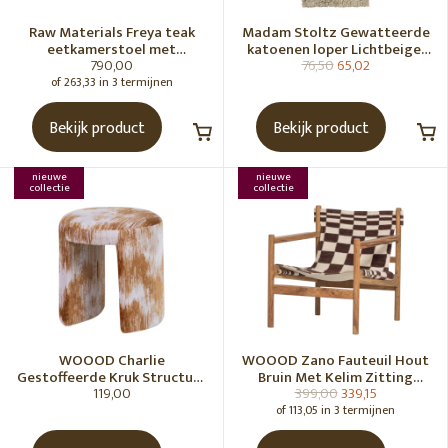
Raw Materials Freya teak
Madam Stoltz Gewatteerde
eetkamerstoel met
katoenen loper Lichtbeige,
790,00
76,50
65,02
armleuning - Zwart (set of 2)
gebroken wit, grijs, groen
of 263,33 in 3 termijnen
Bekijk product
Bekijk product
nieuwe
nieuwe
collectie
collectie
WOOOD Charlie
WOOOD Zano Fauteuil Hout
Gestoffeerde Kruk Structuur
Bruin Met Kelim Zitting
119,00
399,00
339,15
Stof Karamelbruin [Fsc]
Naturel
of 113,05 in 3 termijnen