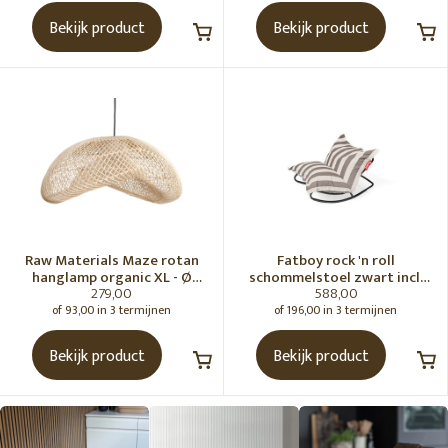
Bekijk product
Bekijk product
Raw Materials Maze rotan
Fatboy rock 'n roll
hanglamp organic XL - Ø
schommelstoel zwart incl.
279,00
588,00
75x31 cm
original Outdoor zitzak
Stripe Cacao
of 93,00 in 3 termijnen
of 196,00 in 3 termijnen
Bekijk product
Bekijk product