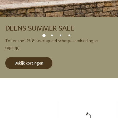
DEENS SUMMER SALE
Tot en met 15-8 doorlopend scherpe aanbiedingen
(op=op)
Bekijk kortingen