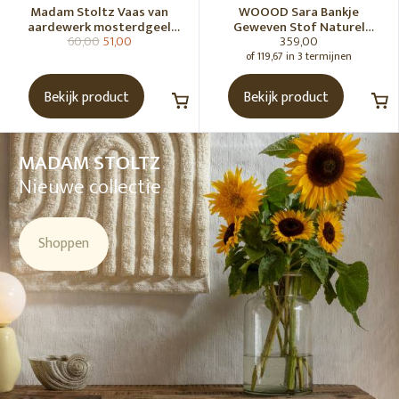
Madam Stoltz Vaas van
WOOOD Sara Bankje
aardewerk mosterdgeel
Geweven Stof Naturel
60,00
51,00
359,00
naturel
Melange [Fsc]
of 119,67 in 3 termijnen
Bekijk product
Bekijk product
MADAM STOLTZ
Nieuwe collectie
Shoppen