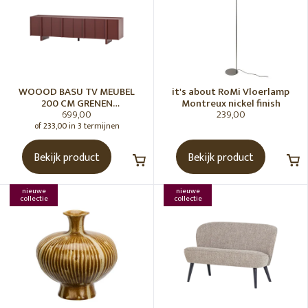
WOOOD BASU TV MEUBEL
it's about RoMi Vloerlamp
200 CM GRENEN
Montreux nickel finish
699,00
239,00
BORDEAUXROOD [fsc]
of 233,00 in 3 termijnen
Bekijk product
Bekijk product
nieuwe
nieuwe
collectie
collectie