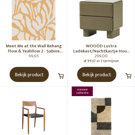
Meet Me at the Wall Behang
WOOOD Lustra
Flow & Yeahllow 2 - Sabine
Ladekast/Nachtkastje Hout
99,95
299,00
van Vessem
Hoogglans Groen [Fsc]
of 99,67 in 3 termijnen
Bekijk product
Bekijk product
nieuwe
collectie