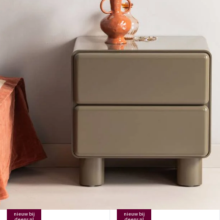
nieuw bij
nieuw bij
deens.nl
deens.nl