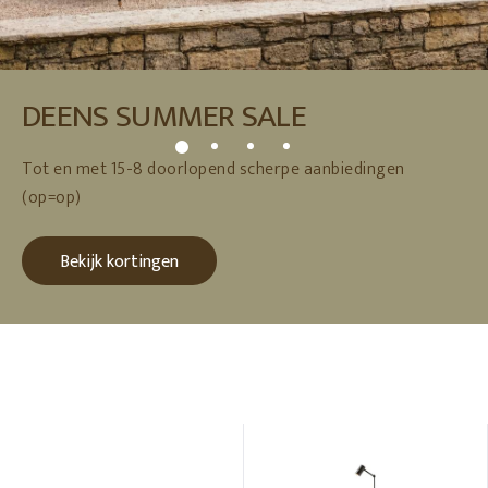
DEENS SUMMER SALE
Tot en met 15-8 doorlopend scherpe aanbiedingen
(op=op)
Bekijk kortingen