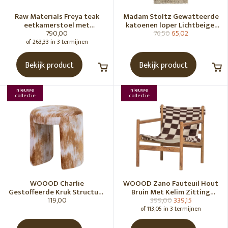
Raw Materials Freya teak
Madam Stoltz Gewatteerde
eetkamerstoel met
katoenen loper Lichtbeige,
790,00
76,50
65,02
armleuning - Zwart (set of 2)
gebroken wit, grijs, groen
of 263,33 in 3 termijnen
Bekijk product
Bekijk product
nieuwe
nieuwe
collectie
collectie
WOOOD Charlie
WOOOD Zano Fauteuil Hout
Gestoffeerde Kruk Structuur
Bruin Met Kelim Zitting
119,00
399,00
339,15
Stof Karamelbruin [Fsc]
Naturel
of 113,05 in 3 termijnen