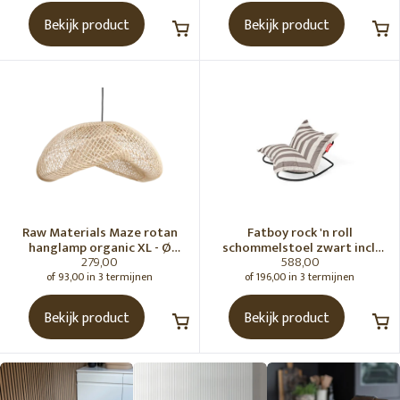
Bekijk product
Bekijk product
Raw Materials Maze rotan
Fatboy rock 'n roll
hanglamp organic XL - Ø
schommelstoel zwart incl.
279,00
588,00
75x31 cm
original Outdoor zitzak
Stripe Cacao
of 93,00 in 3 termijnen
of 196,00 in 3 termijnen
Bekijk product
Bekijk product