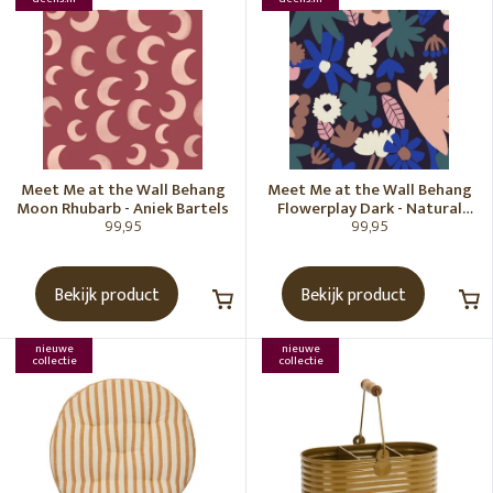
Meet Me at the Wall Behang
Meet Me at the Wall Behang
Moon Rhubarb - Aniek Bartels
Flowerplay Dark - Natural
99,95
99,95
Noord
Bekijk product
Bekijk product
nieuwe
nieuwe
collectie
collectie