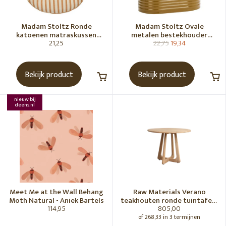
Madam Stoltz Ronde
Madam Stoltz Ovale
katoenen matraskussen
metalen bestekhouder
21,25
22,75
19,34
Gebroken wit, donkere
Tapenade
honingkleur
Bekijk product
Bekijk product
nieuw bij
deens.nl
Meet Me at the Wall Behang
Raw Materials Verano
Moth Natural - Aniek Bartels
teakhouten ronde tuintafel -
114,95
805,00
Ø100 cm
of 268,33 in 3 termijnen