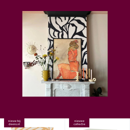
nieuw bij
nieuwe
deens.nl
collectie