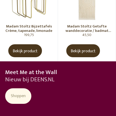
Madam Stoltz Bijzettafels
Madam Stoltz Getufte
Crème, tapenade, limonade
wanddecoratie / badmat
199,75
45,50
Vanille
Bekijk product
Bekijk product
Meet Me at the Wall
Nieuw bij DEENS.NL
Shoppen