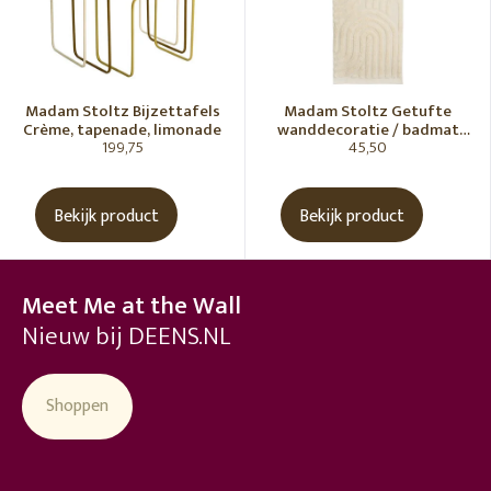
Madam Stoltz Bijzettafels
Madam Stoltz Getufte
Crème, tapenade, limonade
wanddecoratie / badmat
199,75
45,50
Vanille
Bekijk product
Bekijk product
Meet Me at the Wall
Nieuw bij DEENS.NL
Shoppen