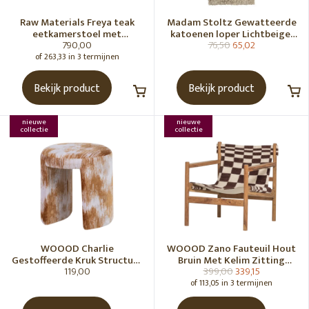
Raw Materials Freya teak
Madam Stoltz Gewatteerde
eetkamerstoel met
katoenen loper Lichtbeige,
790,00
76,50
65,02
armleuning - Zwart (set of 2)
gebroken wit, grijs, groen
of 263,33 in 3 termijnen
Bekijk product
Bekijk product
nieuwe
nieuwe
collectie
collectie
WOOOD Charlie
WOOOD Zano Fauteuil Hout
Gestoffeerde Kruk Structuur
Bruin Met Kelim Zitting
119,00
399,00
339,15
Stof Karamelbruin [Fsc]
Naturel
of 113,05 in 3 termijnen