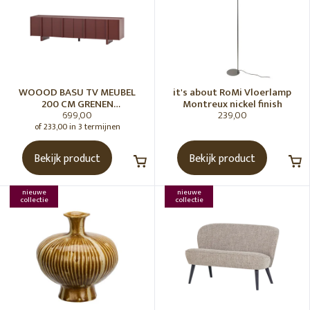
WOOOD BASU TV MEUBEL
it's about RoMi Vloerlamp
200 CM GRENEN
Montreux nickel finish
699,00
239,00
BORDEAUXROOD [fsc]
of 233,00 in 3 termijnen
Bekijk product
Bekijk product
nieuwe
nieuwe
collectie
collectie