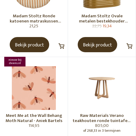
Madam Stoltz Ronde
Madam Stoltz Ovale
katoenen matraskussen
metalen bestekhouder
21,25
22,75
19,34
Gebroken wit, donkere
Tapenade
honingkleur
Bekijk product
Bekijk product
nieuw bij
deens.nl
Meet Me at the Wall Behang
Raw Materials Verano
Moth Natural - Aniek Bartels
teakhouten ronde tuintafel -
114,95
805,00
Ø100 cm
of 268,33 in 3 termijnen