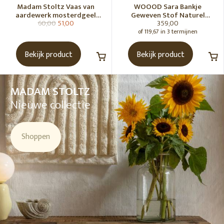
Madam Stoltz Vaas van
WOOOD Sara Bankje
aardewerk mosterdgeel
Geweven Stof Naturel
60,00
51,00
359,00
naturel
Melange [Fsc]
of 119,67 in 3 termijnen
Bekijk product
Bekijk product
MADAM STOLTZ
Nieuwe collectie
Shoppen