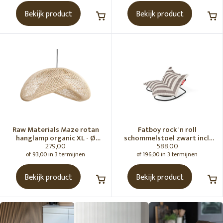
Bekijk product
Bekijk product
Raw Materials Maze rotan
Fatboy rock 'n roll
hanglamp organic XL - Ø
schommelstoel zwart incl.
279,00
588,00
75x31 cm
original Outdoor zitzak
Stripe Cacao
of 93,00 in 3 termijnen
of 196,00 in 3 termijnen
Bekijk product
Bekijk product