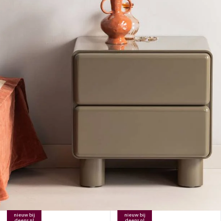
nieuw bij
nieuw bij
deens.nl
deens.nl