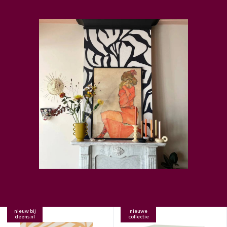
nieuw bij
nieuwe
deens.nl
collectie