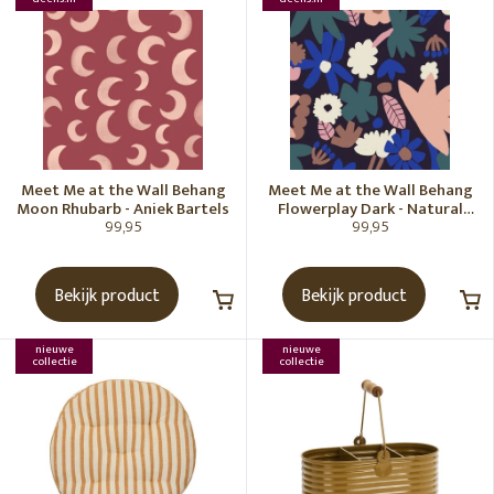
Meet Me at the Wall Behang
Meet Me at the Wall Behang
Moon Rhubarb - Aniek Bartels
Flowerplay Dark - Natural
99,95
99,95
Noord
Bekijk product
Bekijk product
nieuwe
nieuwe
collectie
collectie