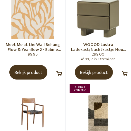
Meet Me at the Wall Behang
WOOOD Lustra
Flow & Yeahllow 2 - Sabine
Ladekast/Nachtkastje Hout
99,95
299,00
van Vessem
Hoogglans Groen [Fsc]
of 99,67 in 3 termijnen
Bekijk product
Bekijk product
nieuwe
collectie