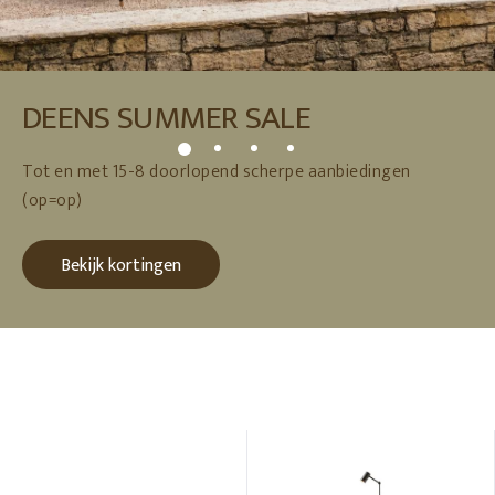
DEENS SUMMER SALE
Tot en met 15-8 doorlopend scherpe aanbiedingen
(op=op)
Bekijk kortingen