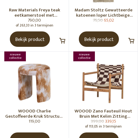
Raw Materials Freya teak
Madam Stoltz Gewatteerde
eetkamerstoel met
katoenen loper Lichtbeige,
790,00
76,50
65,02
armleuning - Zwart (set of 2)
gebroken wit, grijs, groen
of 263,33 in 3 termijnen
Bekijk product
Bekijk product
nieuwe
nieuwe
collectie
collectie
WOOOD Charlie
WOOOD Zano Fauteuil Hout
Gestoffeerde Kruk Structuur
Bruin Met Kelim Zitting
119,00
399,00
339,15
Stof Karamelbruin [Fsc]
Naturel
of 113,05 in 3 termijnen