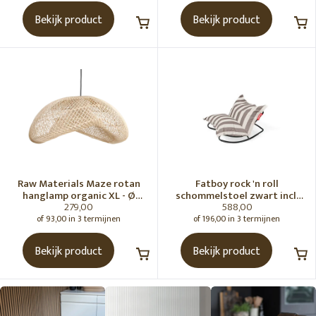
Bekijk product
Bekijk product
Raw Materials Maze rotan
Fatboy rock 'n roll
hanglamp organic XL - Ø
schommelstoel zwart incl.
279,00
588,00
75x31 cm
original Outdoor zitzak
Stripe Cacao
of 93,00 in 3 termijnen
of 196,00 in 3 termijnen
Bekijk product
Bekijk product