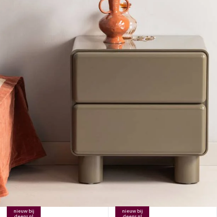
nieuw bij
nieuw bij
deens.nl
deens.nl