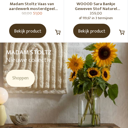
Madam Stoltz Vaas van
WOOOD Sara Bankje
aardewerk mosterdgeel
Geweven Stof Naturel
60,00
51,00
359,00
naturel
Melange [Fsc]
of 119,67 in 3 termijnen
Bekijk product
Bekijk product
MADAM STOLTZ
Nieuwe collectie
Shoppen