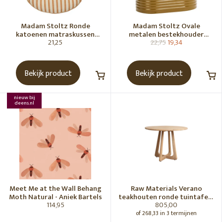
Madam Stoltz Ronde
Madam Stoltz Ovale
katoenen matraskussen
metalen bestekhouder
21,25
22,75
19,34
Gebroken wit, donkere
Tapenade
honingkleur
Bekijk product
Bekijk product
nieuw bij
deens.nl
Meet Me at the Wall Behang
Raw Materials Verano
Moth Natural - Aniek Bartels
teakhouten ronde tuintafel -
114,95
805,00
Ø100 cm
of 268,33 in 3 termijnen