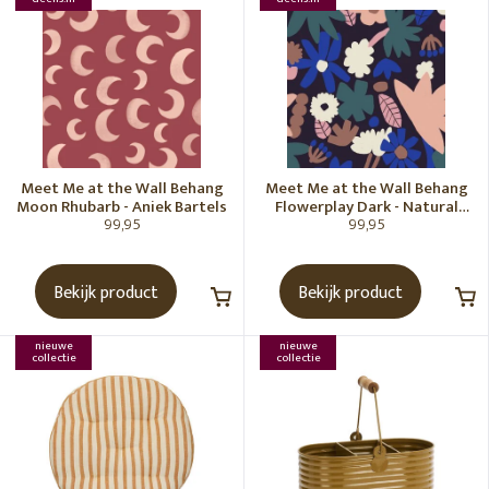
Meet Me at the Wall Behang
Meet Me at the Wall Behang
Moon Rhubarb - Aniek Bartels
Flowerplay Dark - Natural
99,95
99,95
Noord
Bekijk product
Bekijk product
nieuwe
nieuwe
collectie
collectie