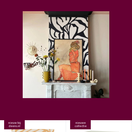
nieuw bij
nieuwe
deens.nl
collectie