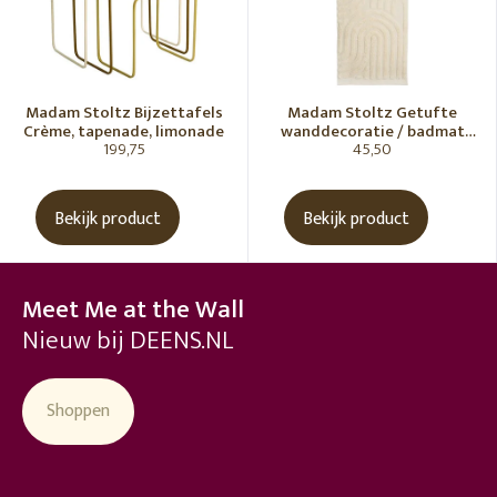
Madam Stoltz Bijzettafels
Madam Stoltz Getufte
Crème, tapenade, limonade
wanddecoratie / badmat
199,75
45,50
Vanille
Bekijk product
Bekijk product
Meet Me at the Wall
Nieuw bij DEENS.NL
Shoppen