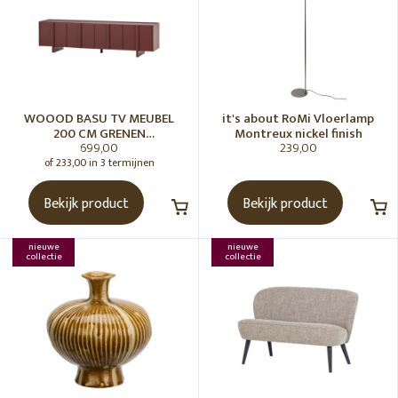
WOOOD BASU TV MEUBEL
it's about RoMi Vloerlamp
200 CM GRENEN
Montreux nickel finish
699,00
239,00
BORDEAUXROOD [fsc]
of 233,00 in 3 termijnen
Bekijk product
Bekijk product
nieuwe
nieuwe
collectie
collectie