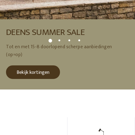
DEENS SUMMER SALE
Tot en met 15-8 doorlopend scherpe aanbiedingen
(op=op)
Bekijk kortingen