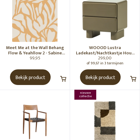
Meet Me at the Wall Behang
WOOOD Lustra
Flow & Yeahllow 2 - Sabine
Ladekast/Nachtkastje Hout
99,95
299,00
van Vessem
Hoogglans Groen [Fsc]
of 99,67 in 3 termijnen
Bekijk product
Bekijk product
nieuwe
collectie