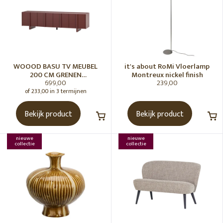
WOOOD BASU TV MEUBEL
it's about RoMi Vloerlamp
200 CM GRENEN
Montreux nickel finish
699,00
239,00
BORDEAUXROOD [fsc]
of 233,00 in 3 termijnen
Bekijk product
Bekijk product
nieuwe
nieuwe
collectie
collectie