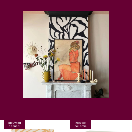
nieuw bij
nieuwe
deens.nl
collectie