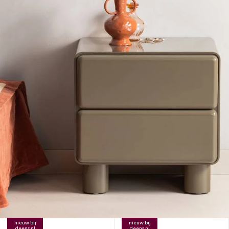
nieuw bij
nieuw bij
deens.nl
deens.nl