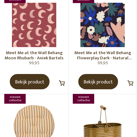
Meet Me at the Wall Behang
Meet Me at the Wall Behang
Moon Rhubarb - Aniek Bartels
Flowerplay Dark - Natural
99,95
99,95
Noord
Bekijk product
Bekijk product
nieuwe
nieuwe
collectie
collectie