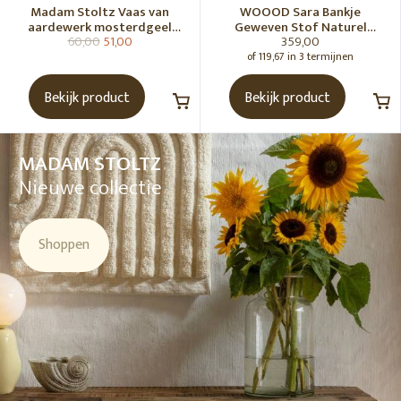
Madam Stoltz Vaas van
WOOOD Sara Bankje
aardewerk mosterdgeel
Geweven Stof Naturel
60,00
51,00
359,00
naturel
Melange [Fsc]
of 119,67 in 3 termijnen
Bekijk product
Bekijk product
MADAM STOLTZ
Nieuwe collectie
Shoppen