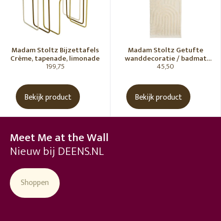
Madam Stoltz Bijzettafels
Madam Stoltz Getufte
Crème, tapenade, limonade
wanddecoratie / badmat
199,75
45,50
Vanille
Bekijk product
Bekijk product
Meet Me at the Wall
Nieuw bij DEENS.NL
Shoppen