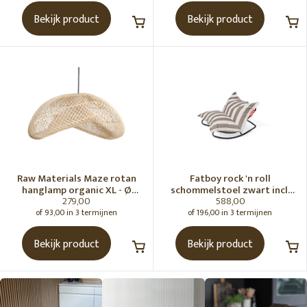
Bekijk product
Bekijk product
Raw Materials Maze rotan
Fatboy rock 'n roll
hanglamp organic XL - Ø
schommelstoel zwart incl.
279,00
588,00
75x31 cm
original Outdoor zitzak
Stripe Cacao
of 93,00 in 3 termijnen
of 196,00 in 3 termijnen
Bekijk product
Bekijk product