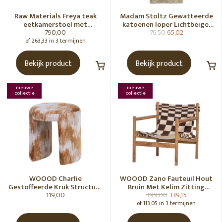
Raw Materials Freya teak
Madam Stoltz Gewatteerde
eetkamerstoel met
katoenen loper Lichtbeige,
790,00
76,50
65,02
armleuning - Zwart (set of 2)
gebroken wit, grijs, groen
of 263,33 in 3 termijnen
Bekijk product
Bekijk product
nieuwe
nieuwe
collectie
collectie
WOOOD Charlie
WOOOD Zano Fauteuil Hout
Gestoffeerde Kruk Structuur
Bruin Met Kelim Zitting
119,00
399,00
339,15
Stof Karamelbruin [Fsc]
Naturel
of 113,05 in 3 termijnen