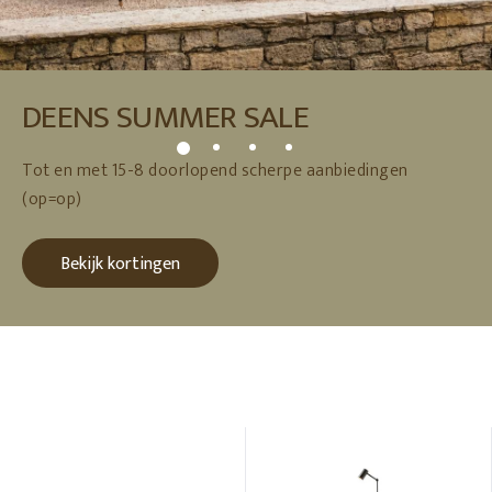
DEENS SUMMER SALE
Tot en met 15-8 doorlopend scherpe aanbiedingen
(op=op)
Bekijk kortingen