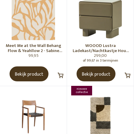
Meet Me at the Wall Behang
WOOOD Lustra
Flow & Yeahllow 2 - Sabine
Ladekast/Nachtkastje Hout
99,95
299,00
van Vessem
Hoogglans Groen [Fsc]
of 99,67 in 3 termijnen
Bekijk product
Bekijk product
nieuwe
collectie