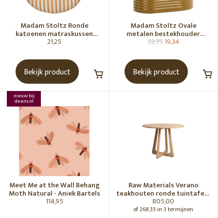
Madam Stoltz Ronde
Madam Stoltz Ovale
katoenen matraskussen
metalen bestekhouder
21,25
22,75
19,34
Gebroken wit, donkere
Tapenade
honingkleur
Bekijk product
Bekijk product
nieuw bij
deens.nl
Meet Me at the Wall Behang
Raw Materials Verano
Moth Natural - Aniek Bartels
teakhouten ronde tuintafel -
114,95
805,00
Ø100 cm
of 268,33 in 3 termijnen